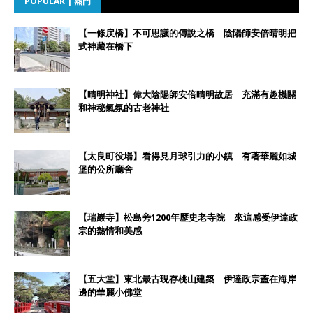
POPULAR | 熱門
【一條戻橋】不可思議的傳說之橋 陰陽師安倍晴明把
式神藏在橋下
【晴明神社】偉大陰陽師安倍晴明故居 充滿有趣機關
和神秘氣氛的古老神社
【太良町役場】看得見月球引力的小鎮 有著華麗如城
堡的公所廳舍
【瑞巖寺】松島旁1200年歷史老寺院 來這感受伊達政
宗的熱情和美感
【五大堂】東北最古現存桃山建築 伊達政宗蓋在海岸
邊的華麗小佛堂