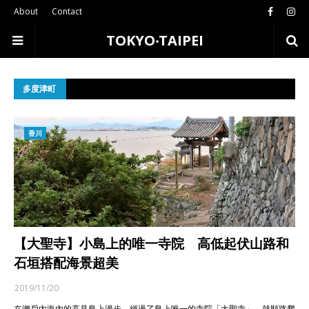
About
Contact
TOKYO‧TAIPEI
多度津町
香川
【大聖寺】小島上的唯一寺院 高低起伏山路和
石垣搭配海景超美
2019/11/20
在瀨戶內海內的高見島上漫步，經過了島上唯一的寺院「大聖寺」，就順路爬