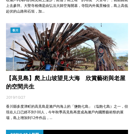
上去參拜。大聖寺相傳是由弘法大師空海開基，寺院內外風景極佳，島上高低
起伏的山路和石垣，加…
香川
【高見島】爬上山坡望見大海 欣賞藝術與老屋
的空間共生
2019/10/27
香川縣多度津町的高見島是瀨戶內海上的「鹽飽七島」（塩飽七島）之一，但
現在人口已經不到100人，今年秋季高見島再度成為瀨戶內國際藝術祭的展
場，島上增加到12件作品，…