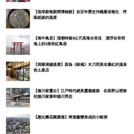
【琉球新報新聞博物館】在百年歷史沖繩最老報社 呼
吸紙媒的溫度
【海中鳥居】漲潮時被6公尺高海水吞沒 漂浮在有明
海上的3座朱紅鳥居
【洞爺湖越後屋】因為《銀魂》木刀而莫名爆紅的溫泉
街土產店
【德川家靈台】江戶時代經典靈廟建築 在高野山裡祭
祀德川家康和德川秀忠
【惠比壽花園廣場】啤酒廠變身成的小歐洲