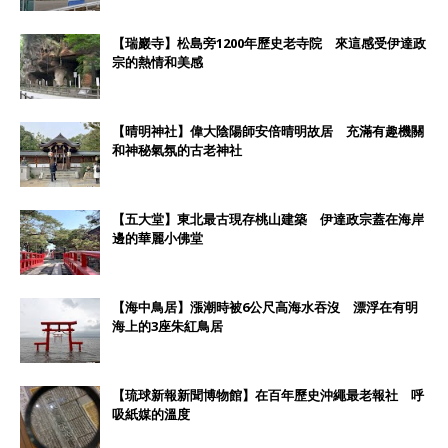
【瑞巖寺】松島旁1200年歷史老寺院 來這感受伊達政
宗的熱情和美感
【晴明神社】偉大陰陽師安倍晴明故居 充滿有趣機關
和神秘氣氛的古老神社
【五大堂】東北最古現存桃山建築 伊達政宗蓋在海岸
邊的華麗小佛堂
【海中鳥居】漲潮時被6公尺高海水吞沒 漂浮在有明
海上的3座朱紅鳥居
【琉球新報新聞博物館】在百年歷史沖繩最老報社 呼
吸紙媒的溫度