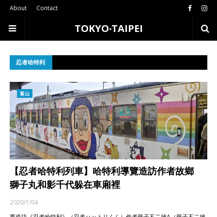
About
Contact
TOKYO‧TAIPEI
忍者哈特利
富山
【忍者哈特利列車】哈特利導覽造訪作者故鄉
獅子丸和影千代躲在車廂裡
2020/1/04
要造訪《忍者哈特利》（忍者ハットリくん）作者藤子不二雄A（藤子不二雄