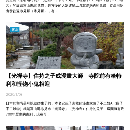
Ⓐ）的故鄉富山縣冰見市，最方便的大眾運輸工具就是JR的冰見線，從高岡駅
出發往返冰見駅（氷見駅），有…
富山
【光禪寺】住持之子成漫畫大師 寺院前有哈特
利和怪物小鬼相迎
2020/1/03
日本的和尚是可以結婚生子的，本名安孫子素雄的漫畫家藤子不二雄A（藤子
不二雄Ⓐ）就是富山縣冰見市「光禪寺」（光禅寺）住持的兒子，這間擁有近
700年歷史的古剎，現在可…