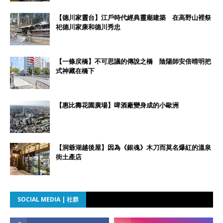
【德川家靈台】江戶時代經典靈廟建築 在高野山裡祭
祀德川家康和德川秀忠
【一條戻橋】不可思議的傳說之橋 陰陽師安倍晴明把
式神藏在橋下
【惠比壽花園廣場】啤酒廠變身成的小歐洲
【洞爺湖越後屋】因為《銀魂》木刀而莫名爆紅的溫泉
街土產店
SOCIAL MEDIA | 社群