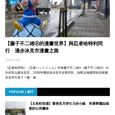
富山
【藤子不二雄Ⓐ的漫畫世界】與忍者哈特利同
行 漫步冰見市漫畫之路
2020/1/02
《忍者哈特利》（忍者ハットリくん）作者藤子不二雄A（藤子不二雄Ⓐ）出
生於富山縣冰見市，2008年獲頒為冰見市名譽市民，他幫以海產聞名的家鄉
冰見市打造了一條「漫…
POPULAR | 熱門
【太良町役場】看得見月球引力的小鎮 有著華麗如城
堡的公所廳舍