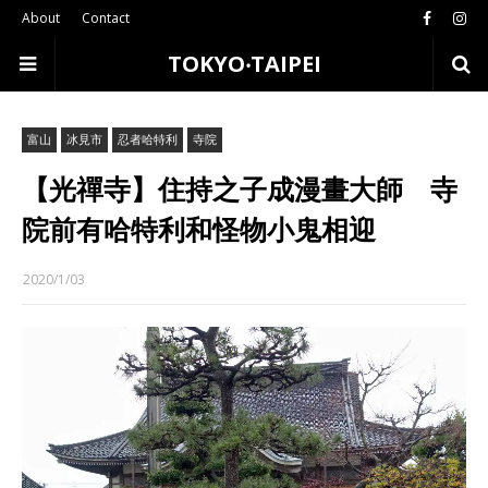
About
Contact
TOKYO‧TAIPEI
富山
冰見市
忍者哈特利
寺院
【光禪寺】住持之子成漫畫大師 寺
院前有哈特利和怪物小鬼相迎
2020/1/03