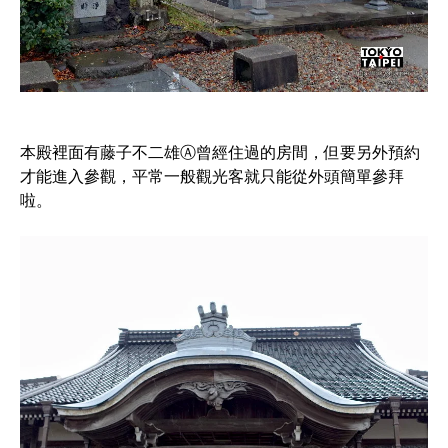
本殿裡面有藤子不二雄Ⓐ曾經住過的房間，但要另外預約
才能進入參觀，平常一般觀光客就只能從外頭簡單參拜
啦。