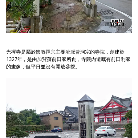
光禪寺是屬於佛教禪宗主要流派曹洞宗的寺院，創建於
1327年，是由加賀藩前田家所創，寺院內還藏有前田利家
的畫像，但平日並沒有開放參觀。