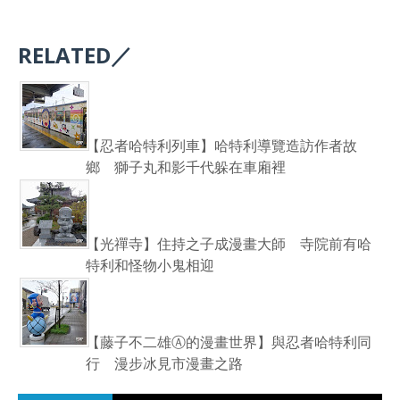
RELATED／
【忍者哈特利列車】哈特利導覽造訪作者故
鄉 獅子丸和影千代躲在車廂裡
【光禪寺】住持之子成漫畫大師 寺院前有哈
特利和怪物小鬼相迎
【藤子不二雄Ⓐ的漫畫世界】與忍者哈特利同
行 漫步冰見市漫畫之路