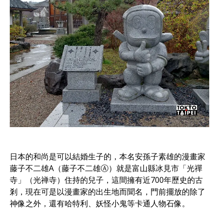
日本的和尚是可以結婚生子的，本名安孫子素雄的漫畫家
藤子不二雄A（藤子不二雄Ⓐ）就是富山縣冰見市「光禪
寺」（光禅寺）住持的兒子，這間擁有近700年歷史的古
剎，現在可是以漫畫家的出生地而聞名，門前擺放的除了
神像之外，還有哈特利、妖怪小鬼等卡通人物石像。