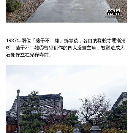
1987年兩位「藤子不二雄」拆夥後，各自的樣貌才逐漸清
晰，藤子不二雄Ⓐ曾經創作的四大漫畫主角，被塑造成大
石像佇立在光禪寺前。