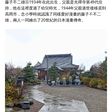
藤子不二雄Ⓐ1934年在此出生，父親是光禪寺第49代住
持，他在這裡度過了幼兒時光，1944年父親過世後移居到
高岡市，念小學時就認識了同樣愛好漫畫的藤子‧F‧不二
雄，兩人一同繪出了20世紀的日本漫畫傳奇。