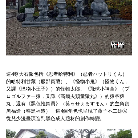
這4尊大石像包括《忍者哈特利》（忍者ハットリくん）
的哈特利甘藏（服部貫蔵）、《怪物小鬼》（怪物くん，
又譯《怪物小王子》）的怪物太郎、《飛球小神童》（プ
ロゴルファー猿，又譯《高爾夫頑童猿丸》）的猿谷猿
丸，還有《黑色推銷員》（笑ゥせぇるすまん）的主角喪
黑福造（喪黒福造），這4個角色也呈現了藤子不二雄Ⓐ
從兒少漫畫演進到黑色成人題材的創作轉變。