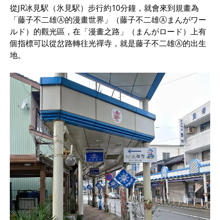
從JR冰見駅（氷見駅）步行約10分鐘，就會來到規畫為
「藤子不二雄Ⓐ的漫畫世界」（藤子不二雄Ⓐまんがワー
ルド）的觀光區，在「漫畫之路」（まんがロード）上有
個指標可以從岔路轉往光禪寺，就是藤子不二雄Ⓐ的出生
地。