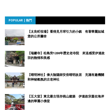
POPULAR | 熱門
【太良町役場】看得見月球引力的小鎮 有著華麗如城
堡的公所廳舍
【瑞巖寺】松島旁1200年歷史老寺院 來這感受伊達政
宗的熱情和美感
【晴明神社】偉大陰陽師安倍晴明故居 充滿有趣機關
和神秘氣氛的古老神社
【五大堂】東北最古現存桃山建築 伊達政宗蓋在海岸
邊的華麗小佛堂