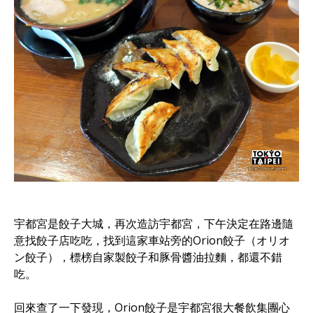
宇都宮是餃子大城，再次造訪宇都宮，下午決定在路邊隨
意找餃子店吃吃，找到這家車站旁的Orion餃子（オリオ
ン餃子），標榜自家製餃子和豚骨醬油拉麵，都還不錯
吃。
回來查了一下發現，Orion餃子是宇都宮很大餐飲集團心