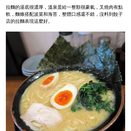
拉麵的湯底很濃厚，溫泉蛋給一整顆很豪氣，叉燒肉有點
軟，麵條搭配波菜和海苔，整體口感還不錯，沒料到餃子
店的拉麵表現這麼好。