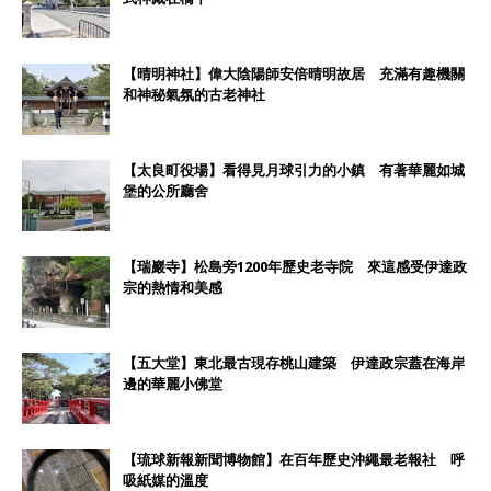
【晴明神社】偉大陰陽師安倍晴明故居 充滿有趣機關
和神秘氣氛的古老神社
【太良町役場】看得見月球引力的小鎮 有著華麗如城
堡的公所廳舍
【瑞巖寺】松島旁1200年歷史老寺院 來這感受伊達政
宗的熱情和美感
【五大堂】東北最古現存桃山建築 伊達政宗蓋在海岸
邊的華麗小佛堂
【琉球新報新聞博物館】在百年歷史沖繩最老報社 呼
吸紙媒的溫度