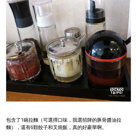
包含了1碗拉麵（可選擇口味，我選招牌的豚骨醬油拉
麵），還有6顆餃子和叉燒飯，真的好豪華啊。