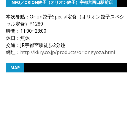
INFO／ORION餃子（オリオン餃子）宇都宮西口駅前店
本次餐點：Orion餃子Special定食（オリオン餃子スペシ
ャル定食）¥1280
時間：11:00~23:00
休日：無休
交通：JR宇都宮駅徒步2分鐘
網址：
http://kkry.co.jp/products/oriongyoza.html
MAP