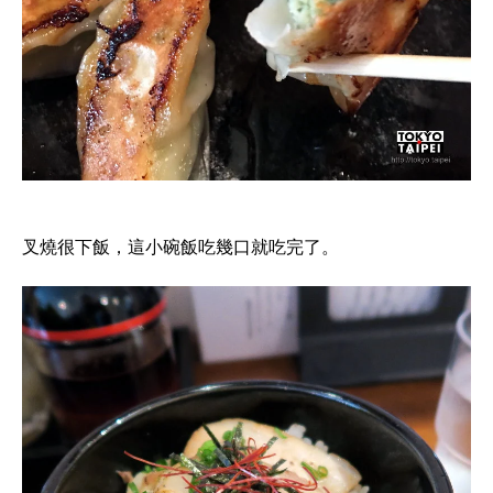
叉燒很下飯，這小碗飯吃幾口就吃完了。