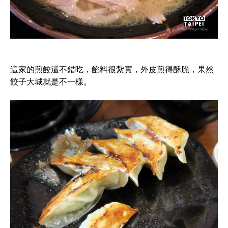
這家的煎餃還不錯吃，餡料很紮實，外皮煎得酥脆，果然
餃子大城就是不一樣。