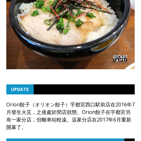
UPDATE
Orion餃子（オリオン餃子）宇都宮西口駅前店在2016年7
月發生火災，之後處於閉店狀態。Orion餃子在宇都宮另
有一家分店，但離車站較遠。這家分店在2017年6月重新
開幕了。