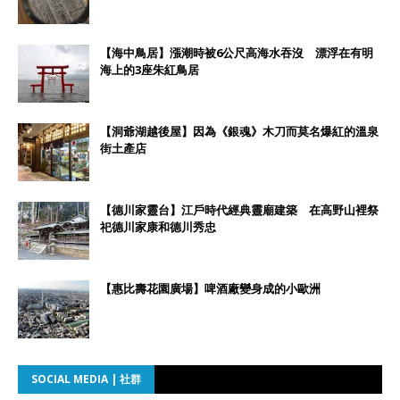
【海中鳥居】漲潮時被6公尺高海水吞沒 漂浮在有明
海上的3座朱紅鳥居
【洞爺湖越後屋】因為《銀魂》木刀而莫名爆紅的溫泉
街土產店
【德川家靈台】江戶時代經典靈廟建築 在高野山裡祭
祀德川家康和德川秀忠
【惠比壽花園廣場】啤酒廠變身成的小歐洲
SOCIAL MEDIA | 社群