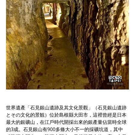
世界遺產「石見銀山遺跡及其文化景觀」（石見銀山遺跡
とその文化的景観）位於島根縣大田市，這裡曾經是日本
最大的銀礦山，在江戶時代開採出來的銀產量佔當時全球
的3成。石見銀山有900多條大小不一的採礦坑道，其中