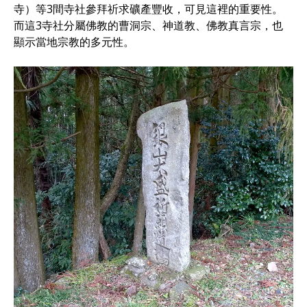
寺）等3間寺社參拜祈求礦產豐收，可見這裡的重要性。
而這3寺社分屬佛教的曹洞宗、神道教、佛教真言宗，也
顯示當地宗教的多元性。