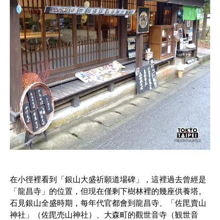
在小徑裡看到「銀山大盛祈願道場碑」，這裡過去曾經是
「龍昌寺」的位置，但現在僅剩下樹林裡的幾座供養塔。
石見銀山全盛時期，每年代官都會到龍昌寺、「佐毘賣山
神社」（佐毘売山神社）、大森町的觀世音寺（観世音