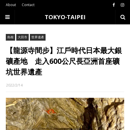
About
Contact
TOKYO‧TAIPEI
島根
大田市
世界遺產
【龍源寺間步】江戶時代日本最大銀
礦產地 走入600公尺長亞洲首座礦
坑世界遺產
2022/2/14