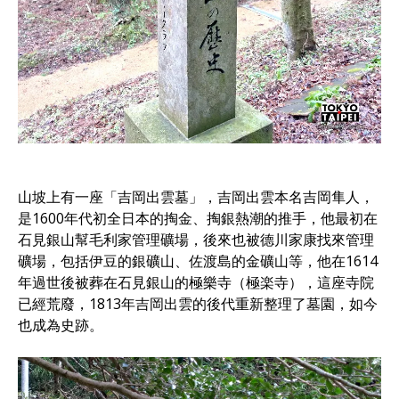
山坡上有一座「吉岡出雲墓」，吉岡出雲本名吉岡隼人，
是1600年代初全日本的掏金、掏銀熱潮的推手，他最初在
石見銀山幫毛利家管理礦場，後來也被德川家康找來管理
礦場，包括伊豆的銀礦山、佐渡島的金礦山等，他在1614
年過世後被葬在石見銀山的極樂寺（極楽寺），這座寺院
已經荒廢，1813年吉岡出雲的後代重新整理了墓園，如今
也成為史跡。