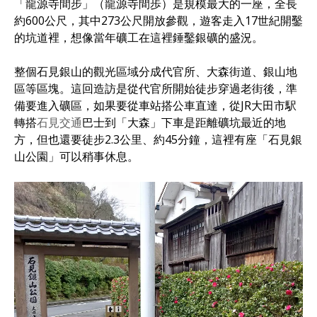
「龍源寺間步」（龍源寺間歩）是規模最大的一座，全長
約600公尺，其中273公尺開放參觀，遊客走入17世紀開鑿
的坑道裡，想像當年礦工在這裡錘鑿銀礦的盛況。
整個石見銀山的觀光區域分成代官所、大森街道、銀山地
區等區塊。這回造訪是從代官所開始徒步穿過老街後，準
備要進入礦區，如果要從車站搭公車直達，從JR大田市駅
轉搭
石見交通
巴士到「大森」下車是距離礦坑最近的地
方，但也還要徒步2.3公里、約45分鐘，這裡有座「石見銀
山公園」可以稍事休息。