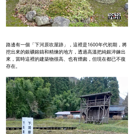
路邊有一個「下河原吹屋跡」，這裡是1600年代初期，將
挖出來的銀礦鎔鑄和精煉的地方，透過高溫把純銀淬鍊出
來，當時這裡的建築物很高、也有煙囪，但現在都已不復
存在。