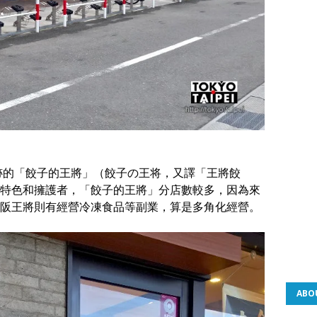
發跡的「餃子的王將」（餃子の王将，又譯「王將餃
特色和擁護者，「餃子的王將」分店數較多，因為來
阪王將則有經營冷凍食品等副業，算是多角化經營。
ABO