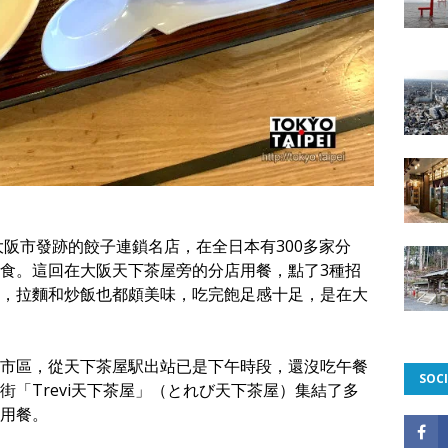
大阪市發跡的餃子連鎖名店，在全日本有300多家分
食。這回在大阪天下茶屋旁的分店用餐，點了3種招
，拉麵和炒飯也都頗美味，吃完飽足感十足，是在大
市區，從天下茶屋駅出站已是下午時段，還沒吃午餐
SOCI
「Trevi天下茶屋」（とれび天下茶屋）集結了多
用餐。