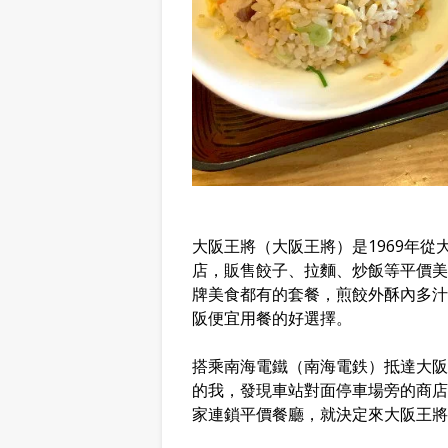
大阪王將（大阪王將）是1969年從
店，販售餃子、拉麵、炒飯等平價美
牌美食都有的套餐，煎餃外酥內多汁
阪便宜用餐的好選擇。
搭乘南海電鐵（南海電鉄）抵達大阪
的我，發現車站對面停車場旁的商店街
家連鎖平價餐廳，就決定來大阪王將