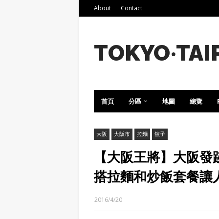
About
Contact
TOKYO‧TAI
首頁
分區
地圖
總覽
大阪
大阪市
拉麵
餃子
【大阪王將】大阪發
搭拉麵和炒飯套餐讓
2016/4/20