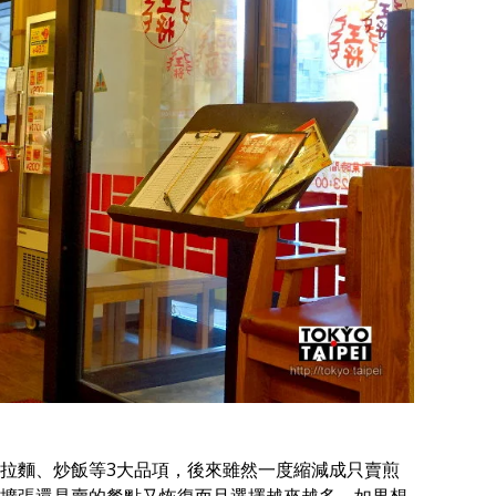
拉麵、炒飯等3大品項，後來雖然一度縮減成只賣煎