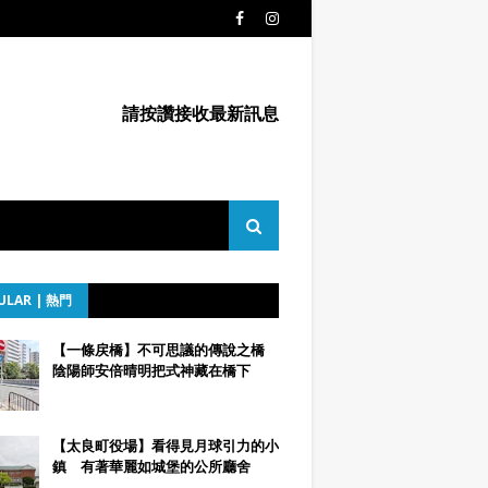
請按讚接收最新訊息
ULAR | 熱門
【一條戻橋】不可思議的傳說之橋
陰陽師安倍晴明把式神藏在橋下
【太良町役場】看得見月球引力的小
鎮 有著華麗如城堡的公所廳舍