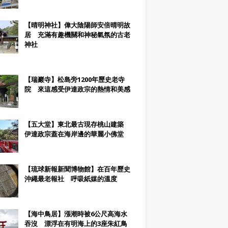
【晴明神社】偉大陰陽師安倍晴明故
居 充滿有趣機關和神秘氣氛的古老
神社
【瑞巖寺】松島旁1200年歷史老寺
院 來這感受伊達政宗的熱情和美感
【五大堂】東北最古現存桃山建築
伊達政宗蓋在海岸邊的華麗小佛堂
【琉球新報新聞博物館】在百年歷史
沖繩最老報社 呼吸紙媒的溫度
【海中鳥居】漲潮時被6公尺高海水
吞沒 漂浮在有明海上的3座朱紅鳥