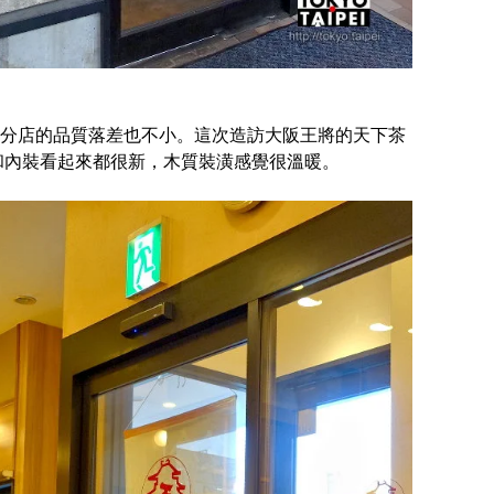
分店的品質落差也不小。這次造訪大阪王將的天下茶
觀和內裝看起來都很新，木質裝潢感覺很溫暖。