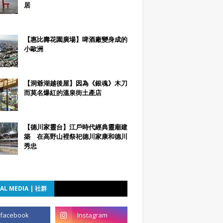
居
【惠比壽花園廣場】啤酒廠變身成的
小歐洲
【洞爺湖越後屋】因為《銀魂》木刀
而莫名爆紅的溫泉街土產店
【德川家靈台】江戶時代經典靈廟建
築 在高野山裡祭祀德川家康和德川
秀忠
AL MEDIA | 社群