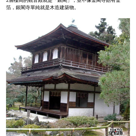
2層樓高的觀音殿就是「銀閣」，並不像金閣寺貼有金
箔，銀閣寺單純就是木造建築物。