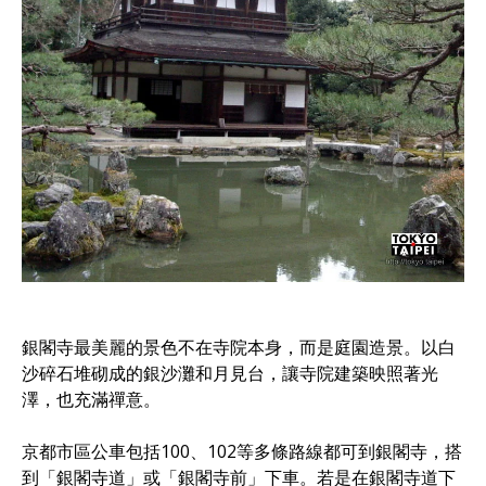
銀閣寺最美麗的景色不在寺院本身，而是庭園造景。以白
沙碎石堆砌成的銀沙灘和月見台，讓寺院建築映照著光
澤，也充滿禪意。
京都市區公車包括100、102等多條路線都可到銀閣寺，搭
到「銀閣寺道」或「銀閣寺前」下車。若是在銀閣寺道下