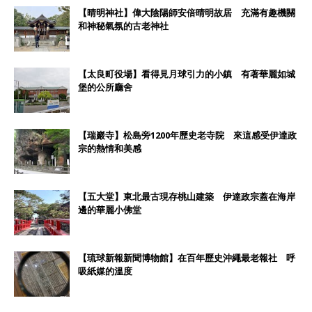
【晴明神社】偉大陰陽師安倍晴明故居 充滿有趣機關
和神秘氣氛的古老神社
【太良町役場】看得見月球引力的小鎮 有著華麗如城
堡的公所廳舍
【瑞巖寺】松島旁1200年歷史老寺院 來這感受伊達政
宗的熱情和美感
【五大堂】東北最古現存桃山建築 伊達政宗蓋在海岸
邊的華麗小佛堂
【琉球新報新聞博物館】在百年歷史沖繩最老報社 呼
吸紙媒的溫度