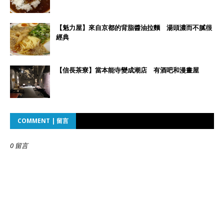
【魁力屋】來自京都的背脂醬油拉麵 湯頭濃而不膩很
經典
【信長茶寮】當本能寺變成潮店 有酒吧和漫畫屋
COMMENT | 留言
0 留言