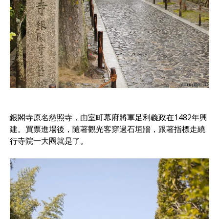
銀閣寺原名慈照寺，由室町幕府將軍足利義政在1482年興
建。買票進場後，隨著觀光客穿過石垣牆，跟著指標走繞
行寺院一大圈就是了。