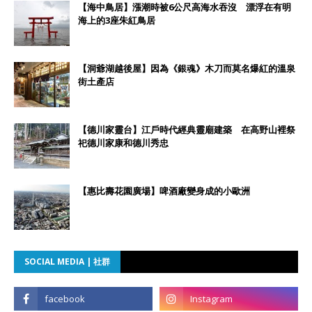
【海中鳥居】漲潮時被6公尺高海水吞沒 漂浮在有明
海上的3座朱紅鳥居
【洞爺湖越後屋】因為《銀魂》木刀而莫名爆紅的溫泉
街土產店
【德川家靈台】江戶時代經典靈廟建築 在高野山裡祭
祀德川家康和德川秀忠
【惠比壽花園廣場】啤酒廠變身成的小歐洲
SOCIAL MEDIA | 社群