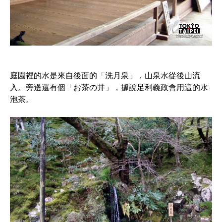
庭園裡的水是來自後面的「洗月泉」，山泉水從後山流
入。旁邊還有個「お茶の井」，據說足利義政會用這的水
泡茶。