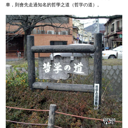
車，則會先走過知名的哲學之道（哲学の道）。