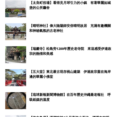
【太良町役場】看得見月球引力的小鎮 有著華麗如城
堡的公所廳舍
【晴明神社】偉大陰陽師安倍晴明故居 充滿有趣機關
和神秘氣氛的古老神社
【瑞巖寺】松島旁1200年歷史老寺院 來這感受伊達政
宗的熱情和美感
【五大堂】東北最古現存桃山建築 伊達政宗蓋在海岸
邊的華麗小佛堂
【琉球新報新聞博物館】在百年歷史沖繩最老報社 呼
吸紙媒的溫度