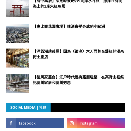
【海中鳥居】漲潮時被6公尺高海水吞沒 漂浮在有明
海上的3座朱紅鳥居
【惠比壽花園廣場】啤酒廠變身成的小歐洲
【洞爺湖越後屋】因為《銀魂》木刀而莫名爆紅的溫泉
街土產店
【德川家靈台】江戶時代經典靈廟建築 在高野山裡祭
祀德川家康和德川秀忠
SOCIAL MEDIA | 社群