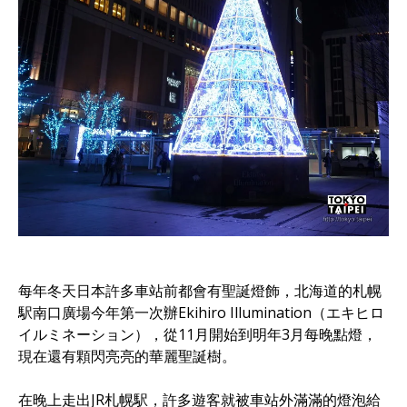
每年冬天日本許多車站前都會有聖誕燈飾，北海道的札幌
駅南口廣場今年第一次辦Ekihiro Illumination（エキヒロ
イルミネーション），從11月開始到明年3月每晚點燈，
現在還有顆閃亮亮的華麗聖誕樹。
在晚上走出JR札幌駅，許多遊客就被車站外滿滿的燈泡給