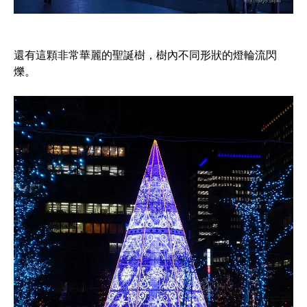
還有這顆非常華麗的聖誕樹，樹內不同形狀的燈輪流閃
爍。