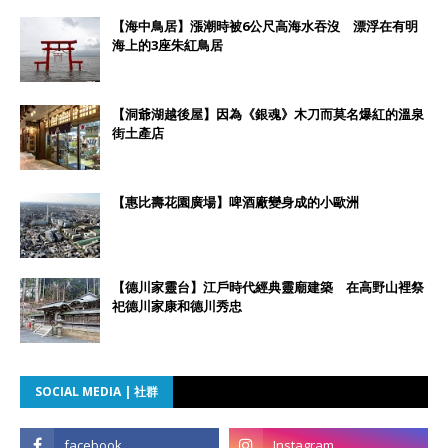
【海中鳥居】漲潮時被6公尺高海水吞沒 漂浮在有明
海上的3座朱紅鳥居
【洞爺湖越後屋】因為《銀魂》木刀而莫名爆紅的溫泉
街土產店
【惠比壽花園廣場】啤酒廠變身成的小歐洲
【德川家靈台】江戶時代經典靈廟建築 在高野山裡祭
祀德川家康和德川秀忠
SOCIAL MEDIA | 社群