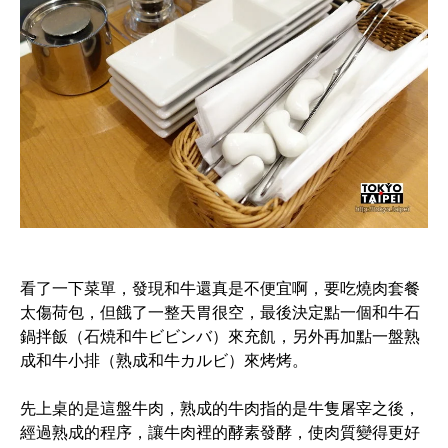
看了一下菜單，發現和牛還真是不便宜啊，要吃燒肉套餐
太傷荷包，但餓了一整天胃很空，最後決定點一個和牛石
鍋拌飯（石焼和牛ビビンバ）來充飢，另外再加點一盤熟
成和牛小排（熟成和牛カルビ）來烤烤。
先上桌的是這盤牛肉，熟成的牛肉指的是牛隻屠宰之後，
經過熟成的程序，讓牛肉裡的酵素發酵，使肉質變得更好