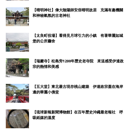
【晴明神社】偉大陰陽師安倍晴明故居 充滿有趣機關
和神秘氣氛的古老神社
【太良町役場】看得見月球引力的小鎮 有著華麗如城
堡的公所廳舍
【瑞巖寺】松島旁1200年歷史老寺院 來這感受伊達政
宗的熱情和美感
【五大堂】東北最古現存桃山建築 伊達政宗蓋在海岸
邊的華麗小佛堂
【琉球新報新聞博物館】在百年歷史沖繩最老報社 呼
吸紙媒的溫度