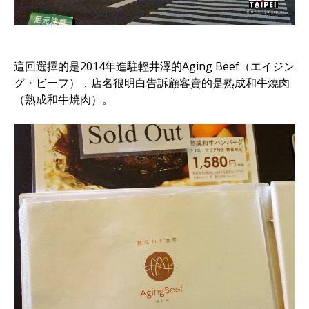
這回選擇的是2014年進駐輕井澤的Aging Beef（エイジン
グ・ビーフ），店名很明白告訴顧客賣的是熟成和牛燒肉
（熟成和牛焼肉）。