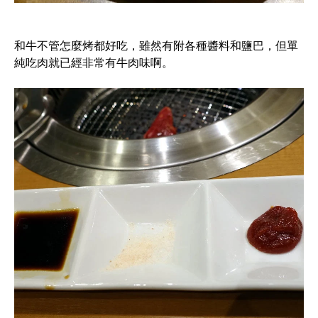
和牛不管怎麼烤都好吃，雖然有附各種醬料和鹽巴，但單
純吃肉就已經非常有牛肉味啊。