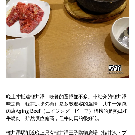
晚上才抵達輕井澤，晚餐的選擇並不多。車站旁的輕井澤
味之街（軽井沢味の街）是多數遊客的選擇，其中一家燒
肉店Aging Beef（エイジング・ビーフ）標榜的是熟成和
牛燒肉，雖然價位偏高，但牛肉真的很好吃。
輕井澤駅附近晚上只有輕井澤王子購物廣場（軽井沢・プ