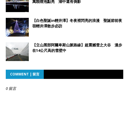
萬顆燈泡點亮 湖中還有倒影
【白色聖誕in輕井澤】冬夜裡閃亮的浪漫 聖誕節前夜
宿輕井澤散步必訪
【立山黑部阿爾卑斯山脈路線】超震撼雪之大谷 漫步
在14公尺高的雪壁中
COMMENT | 留言
0 留言