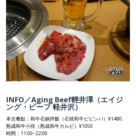
INFO／Aging Beef輕井澤（エイジ
ング・ビーフ 軽井沢）
本次餐點：和牛石鍋拌飯（石焼和牛ビビンバ）¥1480、
熟成和牛小排（熟成和牛カルビ）¥1050
時間：11:00~22:00