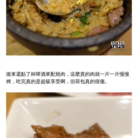
後來還點了杯啤酒來配燒肉，這麼貴的肉就一片一片慢慢
烤，吃完真的是超級享受啊，但荷包真的很傷。