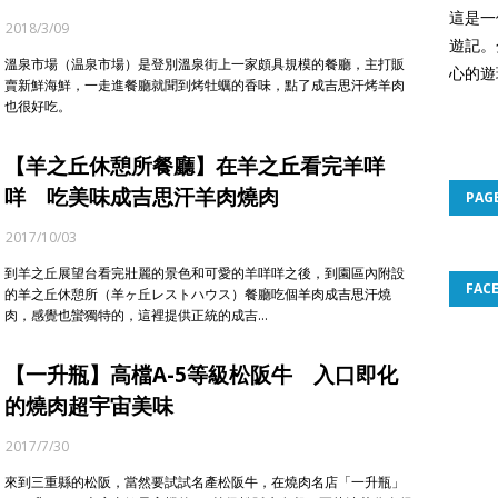
這是一
2018/3/09
遊記。
溫泉市場（温泉市場）是登別溫泉街上一家頗具規模的餐廳，主打販
心的遊
賣新鮮海鮮，一走進餐廳就聞到烤牡蠣的香味，點了成吉思汗烤羊肉
也很好吃。
【羊之丘休憩所餐廳】在羊之丘看完羊咩
咩 吃美味成吉思汗羊肉燒肉
PAG
2017/10/03
到羊之丘展望台看完壯麗的景色和可愛的羊咩咩之後，到園區內附設
FAC
的羊之丘休憩所（羊ヶ丘レストハウス）餐廳吃個羊肉成吉思汗燒
肉，感覺也蠻獨特的，這裡提供正統的成吉…
【一升瓶】高檔A-5等級松阪牛 入口即化
的燒肉超宇宙美味
2017/7/30
來到三重縣的松阪，當然要試試名產松阪牛，在燒肉名店「一升瓶」