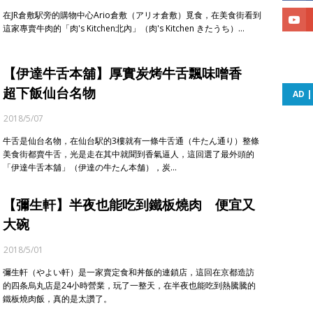
在JR倉敷駅旁的購物中心Ario倉敷（アリオ倉敷）覓食，在美食街看到
這家專賣牛肉的「肉's Kitchen北內」（肉's Kitchen きたうち）…
【伊達牛舌本舖】厚實炭烤牛舌飄味噌香
超下飯仙台名物
AD 
2018/5/07
牛舌是仙台名物，在仙台駅的3樓就有一條牛舌通（牛たん通り）整條
美食街都賣牛舌，光是走在其中就聞到香氣逼人，這回選了最外頭的
「伊達牛舌本舖」（伊達の牛たん本舗），炭…
【彌生軒】半夜也能吃到鐵板燒肉 便宜又
大碗
2018/5/01
彌生軒（やよい軒）是一家賣定食和丼飯的連鎖店，這回在京都造訪
的四条烏丸店是24小時營業，玩了一整天，在半夜也能吃到熱騰騰的
鐵板燒肉飯，真的是太讚了。