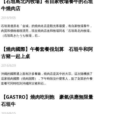
【石垣島北內牧場】有自家牧場養牛的石垣
牛燒肉店
2016/9/05
石垣港邊原名「金城」的燒肉名店是觀光客最愛，有自家牧場養牛，
肉質和價格都很漂亮，現在燒肉店改和牧場同名「石垣島北內牧場」
（石垣島きたうち牧場，石…
【燒肉國際】午餐套餐很划算 石垣牛和阿
古豬一起上桌
2016/8/29
沖繩的國際通上面有許多餐廳，燒肉店是其中的大宗。這次隨機挑了
這家燒肉國際（焼肉国際），下午時段沒什麼客人，點了划算的午餐
套餐可同時吃到沖繩阿古豬和石…
【GASTRO】燒肉吃到飽 豪氣供應無限量
石垣牛
2016/8/15