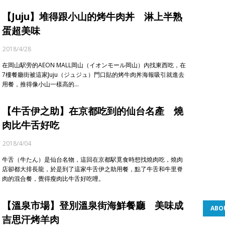
【Juju】堆得跟小山的烤牛肉丼 淋上半熟
蛋超美味
2018/4/28
在岡山駅旁的AEON MALL岡山（イオンモール岡山）內找東西吃，在
7樓餐廳街被這家Juju（ジュジュ）門口貼的烤牛肉丼海報吸引就進去
用餐，推得像小山一樣高的…
【牛舌伊之助】在京都吃到的仙台名產 燒
肉比牛舌好吃
2018/4/04
牛舌（牛たん）是仙台名物，這回在京都駅覓食時想找燒肉吃，燒肉
店卻都大排長龍，於是到了這家牛舌伊之助用餐，點了牛舌和牛里脊
肉的混合餐，覺得瘦肉比牛舌好吃哩。
【溫泉市場】登別溫泉街海鮮餐廳 美味成
ABO
吉思汗烤羊肉