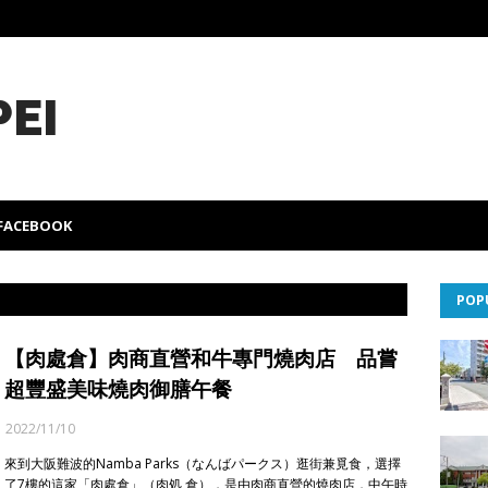
PEI
FACEBOOK
POP
【肉處倉】肉商直營和牛專門燒肉店 品嘗
超豐盛美味燒肉御膳午餐
2022/11/10
來到大阪難波的Namba Parks（なんばパークス）逛街兼覓食，選擇
了7樓的這家「肉處倉」（肉処 倉），是由肉商直營的燒肉店，中午時