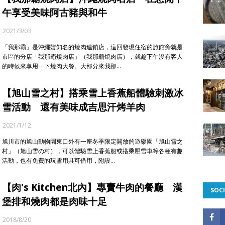
午享受美味阿古豬與和牛
2021/3/03
「我那霸」是沖繩蠻知名的燒肉連鎖店，這回發現住宿的旅館旁就是
市區的分店「我那霸燒肉店」（我那覇焼肉店），就趁下午沒有客人
的時候來享用一下燒肉大餐。大部分來我那…
【旭山雪之村】搭乘雪上香蕉船體驗刺激冰
雪活動 還有美味成吉思汗烤羊肉
2021/1/12
旭川市的旭山動物園東口外有一座冬季限定開放的遊樂園「旭山雪之
村」（旭山雪の村），可以體驗雪上香蕉船或搭乘壓雪車等各種有趣
活動，也有免費的玩雪用具可借用，附設…
【肉's Kitchen北內】專賣牛肉的餐廳 漢
SOCI
堡排和燒肉都是肉味十足
2018/8/20