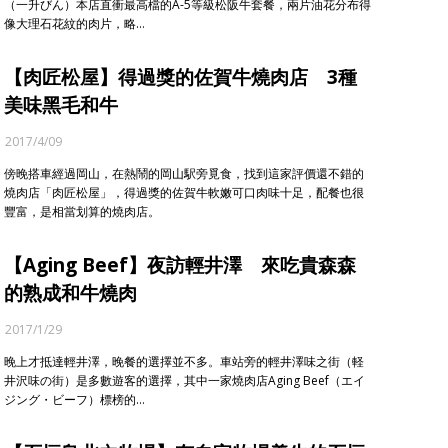
（一升びん）本店直衝最高檔的A-5等級松阪牛套餐，兩片油花分布得
像大理石花紋的肉片，略…
【肉匠松屋】得過獎的佐賀牛燒肉店 3種
美味黑毛和牛
2017/4/09
傍晚搭車經過岡山，在熱鬧的岡山駅旁覓食，找到這家評價還不錯的
燒肉店「肉匠松屋」，得過獎的佐賀牛軟嫩可口肉味十足，配餐也很
豐富，是相當划算的燒肉店。
【Aging Beef】夜訪輕井澤 來吃貴森森
的熟成和牛燒肉
2017/1/29
晚上才抵達輕井澤，晚餐的選擇並不多。車站旁的輕井澤味之街（軽
井沢味の街）是多數遊客的選擇，其中一家燒肉店Aging Beef（エイ
ジング・ビーフ）標榜的…