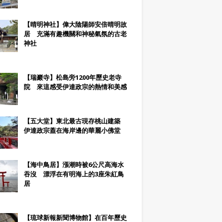
【晴明神社】偉大陰陽師安倍晴明故
居 充滿有趣機關和神秘氣氛的古老
神社
【瑞巖寺】松島旁1200年歷史老寺
院 來這感受伊達政宗的熱情和美感
【五大堂】東北最古現存桃山建築
伊達政宗蓋在海岸邊的華麗小佛堂
【海中鳥居】漲潮時被6公尺高海水
吞沒 漂浮在有明海上的3座朱紅鳥
居
【琉球新報新聞博物館】在百年歷史