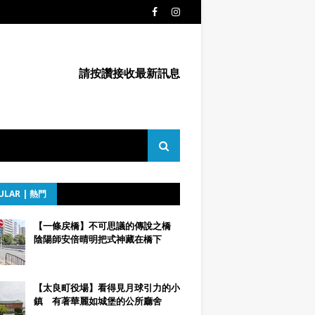
請按讚接收最新訊息
ULAR | 熱門
【一條戻橋】不可思議的傳說之橋
陰陽師安倍晴明把式神藏在橋下
【太良町役場】看得見月球引力的小
鎮 有著華麗如城堡的公所廳舍