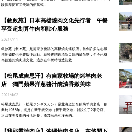
段供應便宜又美味的便當式…
【敘敘苑】日本高檔燒肉文化先行者 午餐
享受超划算牛肉和貼心服務
2021/7/11
敘敘苑（叙々苑）是從東京發跡的高檔燒肉連鎖店，首創許多貼心服
務例如提供免費飯後甜點、結帳後贈送清新口氣的薄荷糖，至今已成
為普遍的燒肉店文化。這次在午餐時段造訪敘…
【松尾成吉思汗】有自家牧場的烤羊肉老
店 獨門蘋果洋蔥醬汁醃漬香嫩美味
2021/4/02
松尾成吉思汗（松尾ジンギスカン）是北海道知名的烤羊肉老店，創
業於1956年，光是在新千歲空港（新千歳空港）就設立了2家分店。
這回在美食街的分店用餐，添加蘋果和洋蔥的…
【我那霸燒肉店】沖繩燒肉名店 在悠閒下