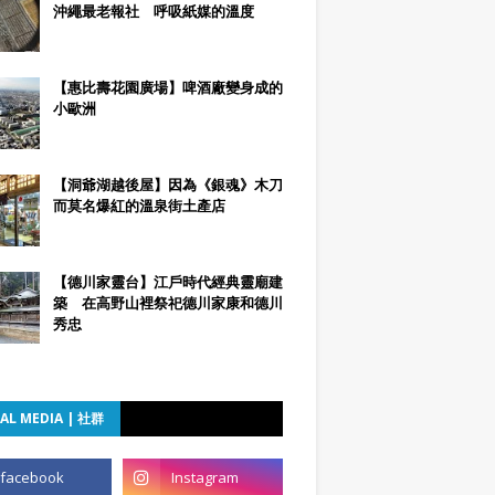
沖繩最老報社 呼吸紙媒的溫度
【惠比壽花園廣場】啤酒廠變身成的
小歐洲
【洞爺湖越後屋】因為《銀魂》木刀
而莫名爆紅的溫泉街土產店
【德川家靈台】江戶時代經典靈廟建
築 在高野山裡祭祀德川家康和德川
秀忠
AL MEDIA | 社群