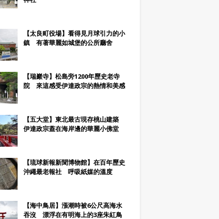
【太良町役場】看得見月球引力的小
鎮 有著華麗如城堡的公所廳舍
【瑞巖寺】松島旁1200年歷史老寺
院 來這感受伊達政宗的熱情和美感
【五大堂】東北最古現存桃山建築
伊達政宗蓋在海岸邊的華麗小佛堂
【琉球新報新聞博物館】在百年歷史
沖繩最老報社 呼吸紙媒的溫度
【海中鳥居】漲潮時被6公尺高海水
吞沒 漂浮在有明海上的3座朱紅鳥