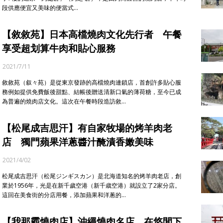
段供應便宜又美味的便當式…
【敘敘苑】日本高檔燒肉文化先行者 午餐
享受超划算牛肉和貼心服務
2021/7/11
敘敘苑（叙々苑）是從東京發跡的高檔燒肉連鎖店，首創許多貼心服
務例如提供免費飯後甜點、結帳後贈送清新口氣的薄荷糖，至今已成
為普遍的燒肉店文化。這次在午餐時段造訪敘…
【松尾成吉思汗】有自家牧場的烤羊肉老
店 獨門蘋果洋蔥醬汁醃漬香嫩美味
2021/4/02
松尾成吉思汗（松尾ジンギスカン）是北海道知名的烤羊肉老店，創
業於1956年，光是在新千歲空港（新千歳空港）就設立了2家分店。
這回在美食街的分店用餐，添加蘋果和洋蔥的…
【我那霸燒肉店】沖繩燒肉名店 在悠閒下