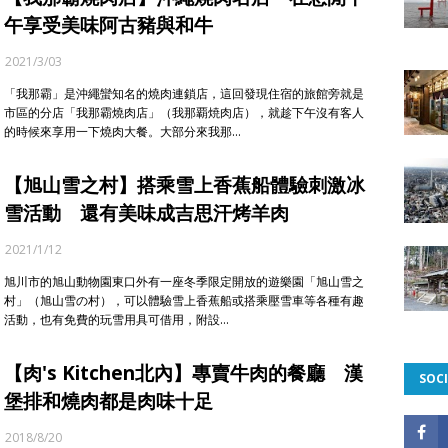
午享受美味阿古豬與和牛
2021/3/03
「我那霸」是沖繩蠻知名的燒肉連鎖店，這回發現住宿的旅館旁就是
市區的分店「我那霸燒肉店」（我那覇焼肉店），就趁下午沒有客人
的時候來享用一下燒肉大餐。大部分來我那…
【旭山雪之村】搭乘雪上香蕉船體驗刺激冰
雪活動 還有美味成吉思汗烤羊肉
2021/1/12
旭川市的旭山動物園東口外有一座冬季限定開放的遊樂園「旭山雪之
村」（旭山雪の村），可以體驗雪上香蕉船或搭乘壓雪車等各種有趣
活動，也有免費的玩雪用具可借用，附設…
【肉's Kitchen北內】專賣牛肉的餐廳 漢
SOCI
堡排和燒肉都是肉味十足
2018/8/20