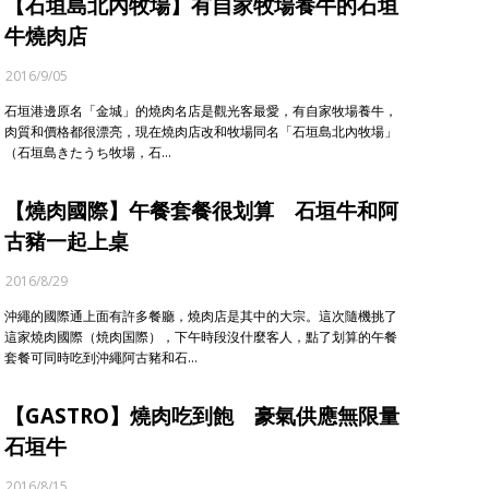
【石垣島北內牧場】有自家牧場養牛的石垣
牛燒肉店
2016/9/05
石垣港邊原名「金城」的燒肉名店是觀光客最愛，有自家牧場養牛，
肉質和價格都很漂亮，現在燒肉店改和牧場同名「石垣島北內牧場」
（石垣島きたうち牧場，石…
【燒肉國際】午餐套餐很划算 石垣牛和阿
古豬一起上桌
2016/8/29
沖繩的國際通上面有許多餐廳，燒肉店是其中的大宗。這次隨機挑了
這家燒肉國際（焼肉国際），下午時段沒什麼客人，點了划算的午餐
套餐可同時吃到沖繩阿古豬和石…
【GASTRO】燒肉吃到飽 豪氣供應無限量
石垣牛
2016/8/15