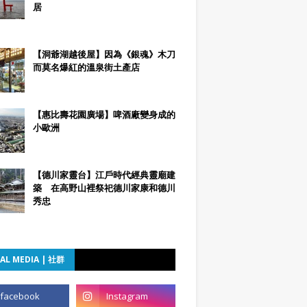
居
【洞爺湖越後屋】因為《銀魂》木刀
而莫名爆紅的溫泉街土產店
【惠比壽花園廣場】啤酒廠變身成的
小歐洲
【德川家靈台】江戶時代經典靈廟建
築 在高野山裡祭祀德川家康和德川
秀忠
AL MEDIA | 社群