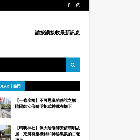
請按讚接收最新訊息
ULAR | 熱門
【一條戻橋】不可思議的傳說之橋
陰陽師安倍晴明把式神藏在橋下
【晴明神社】偉大陰陽師安倍晴明故
居 充滿有趣機關和神秘氣氛的古老
神社