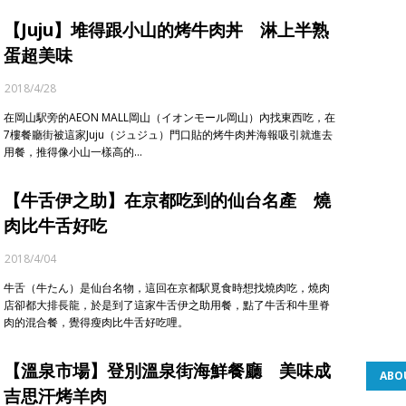
【Juju】堆得跟小山的烤牛肉丼 淋上半熟
蛋超美味
2018/4/28
在岡山駅旁的AEON MALL岡山（イオンモール岡山）內找東西吃，在
7樓餐廳街被這家Juju（ジュジュ）門口貼的烤牛肉丼海報吸引就進去
用餐，推得像小山一樣高的…
【牛舌伊之助】在京都吃到的仙台名產 燒
肉比牛舌好吃
2018/4/04
牛舌（牛たん）是仙台名物，這回在京都駅覓食時想找燒肉吃，燒肉
店卻都大排長龍，於是到了這家牛舌伊之助用餐，點了牛舌和牛里脊
肉的混合餐，覺得瘦肉比牛舌好吃哩。
【溫泉市場】登別溫泉街海鮮餐廳 美味成
ABO
吉思汗烤羊肉