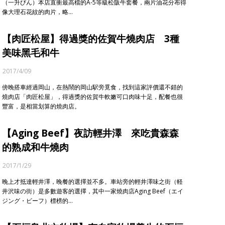
（一升びん）本店直衝最高檔的A-5等級松阪牛套餐，兩片油花分布得
像大理石花紋的肉片，略…
【肉匠松屋】得過獎的佐賀牛燒肉店 3種
美味黑毛和牛
2017/4/09
傍晚搭車經過岡山，在熱鬧的岡山駅旁覓食，找到這家評價還不錯的
燒肉店「肉匠松屋」，得過獎的佐賀牛軟嫩可口肉味十足，配餐也很
豐富，是相當划算的燒肉店。
【Aging Beef】夜訪輕井澤 來吃貴森森
的熟成和牛燒肉
2017/1/29
晚上才抵達輕井澤，晚餐的選擇並不多。車站旁的輕井澤味之街（軽
井沢味の街）是多數遊客的選擇，其中一家燒肉店Aging Beef（エイ
ジング・ビーフ）標榜的…