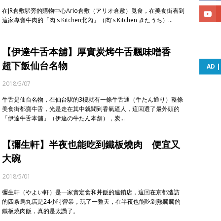
在JR倉敷駅旁的購物中心Ario倉敷（アリオ倉敷）覓食，在美食街看到
這家專賣牛肉的「肉's Kitchen北內」（肉's Kitchen きたうち）…
【伊達牛舌本舖】厚實炭烤牛舌飄味噌香
超下飯仙台名物
AD 
2018/5/07
牛舌是仙台名物，在仙台駅的3樓就有一條牛舌通（牛たん通り）整條
美食街都賣牛舌，光是走在其中就聞到香氣逼人，這回選了最外頭的
「伊達牛舌本舖」（伊達の牛たん本舗），炭…
【彌生軒】半夜也能吃到鐵板燒肉 便宜又
大碗
2018/5/01
彌生軒（やよい軒）是一家賣定食和丼飯的連鎖店，這回在京都造訪
的四条烏丸店是24小時營業，玩了一整天，在半夜也能吃到熱騰騰的
鐵板燒肉飯，真的是太讚了。