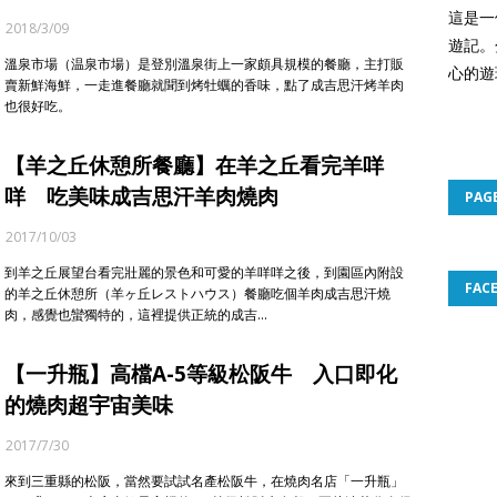
這是一
2018/3/09
遊記。
溫泉市場（温泉市場）是登別溫泉街上一家頗具規模的餐廳，主打販
心的遊
賣新鮮海鮮，一走進餐廳就聞到烤牡蠣的香味，點了成吉思汗烤羊肉
也很好吃。
【羊之丘休憩所餐廳】在羊之丘看完羊咩
咩 吃美味成吉思汗羊肉燒肉
PAG
2017/10/03
到羊之丘展望台看完壯麗的景色和可愛的羊咩咩之後，到園區內附設
FAC
的羊之丘休憩所（羊ヶ丘レストハウス）餐廳吃個羊肉成吉思汗燒
肉，感覺也蠻獨特的，這裡提供正統的成吉…
【一升瓶】高檔A-5等級松阪牛 入口即化
的燒肉超宇宙美味
2017/7/30
來到三重縣的松阪，當然要試試名產松阪牛，在燒肉名店「一升瓶」