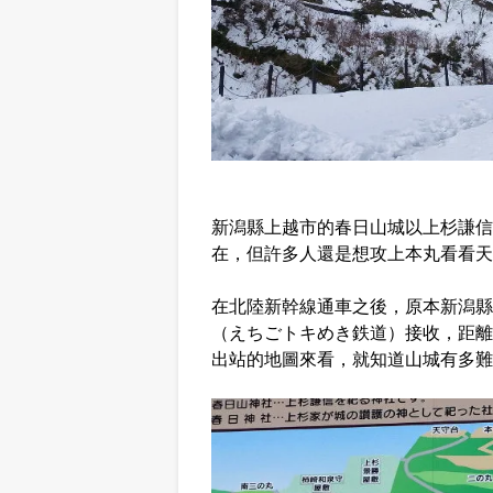
新潟縣上越市的春日山城以上杉謙信
在，但許多人還是想攻上本丸看看天
在北陸新幹線通車之後，原本新潟縣
（えちごトキめき鉄道）接收，距離
出站的地圖來看，就知道山城有多難