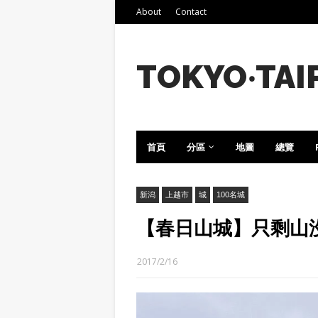
About
Contact
TOKYO‧TAI
首頁
分區
地圖
總覽
新潟
上越市
城
100名城
【春日山城】只剩山
2017/2/16