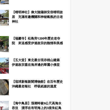
【晴明神社】偉大陰陽師安倍晴明故
居 充滿有趣機關和神秘氣氛的古老
神社
【瑞巖寺】松島旁1200年歷史老寺
院 來這感受伊達政宗的熱情和美感
【五大堂】東北最古現存桃山建築
伊達政宗蓋在海岸邊的華麗小佛堂
【琉球新報新聞博物館】在百年歷史
沖繩最老報社 呼吸紙媒的溫度
【海中鳥居】漲潮時被6公尺高海水
吞沒 漂浮在有明海上的3座朱紅鳥