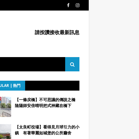
請按讚接收最新訊息
ULAR | 熱門
【一條戻橋】不可思議的傳說之橋
陰陽師安倍晴明把式神藏在橋下
【太良町役場】看得見月球引力的小
鎮 有著華麗如城堡的公所廳舍