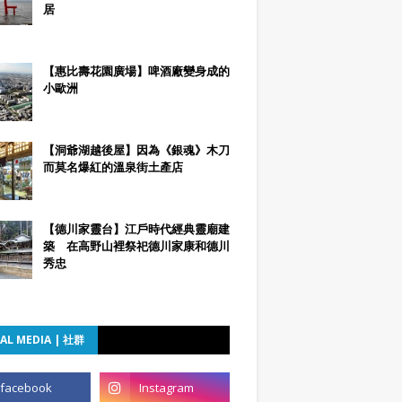
居
【惠比壽花園廣場】啤酒廠變身成的
小歐洲
【洞爺湖越後屋】因為《銀魂》木刀
而莫名爆紅的溫泉街土產店
【德川家靈台】江戶時代經典靈廟建
築 在高野山裡祭祀德川家康和德川
秀忠
AL MEDIA | 社群