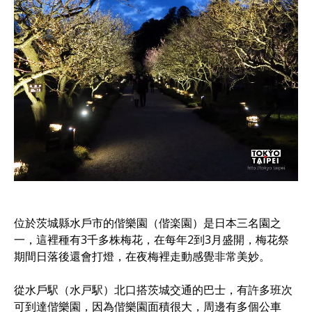
位於茨城縣水戶市的偕樂園（偕楽園）是日本三名園之
一，這裡種有3千多株梅花，在每年2到3月盛開，梅花祭
期間日落後還會打燈，在夜梅裡走動感覺非常美妙。
從水戶駅（水戸駅）北口搭茨城交通的巴士，有許多班次
可到達偕樂園，因為偕樂園面積很大，周邊有多個公車