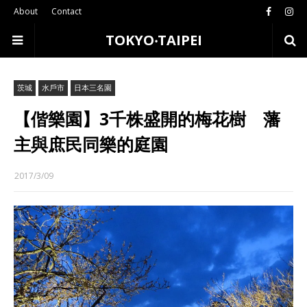
About
Contact
TOKYO‧TAIPEI
茨城
水戶市
日本三名園
【偕樂園】3千株盛開的梅花樹 藩
主與庶民同樂的庭園
2017/3/09