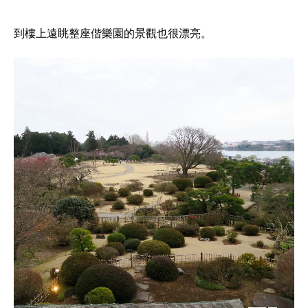
到樓上遠眺整座偕樂園的景觀也很漂亮。