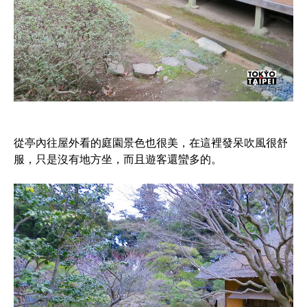
從亭內往屋外看的庭園景色也很美，在這裡發呆吹風很舒
服，只是沒有地方坐，而且遊客還蠻多的。