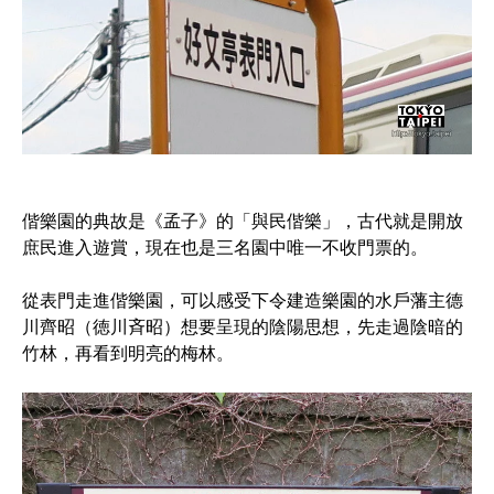
偕樂園的典故是《孟子》的「與民偕樂」，古代就是開放
庶民進入遊賞，現在也是三名園中唯一不收門票的。
從表門走進偕樂園，可以感受下令建造樂園的水戶藩主德
川齊昭（徳川斉昭）想要呈現的陰陽思想，先走過陰暗的
竹林，再看到明亮的梅林。