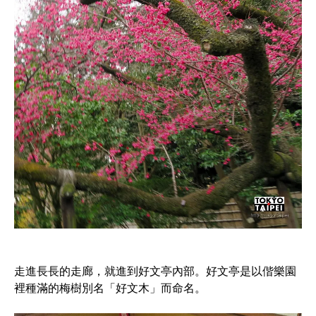
走進長長的走廊，就進到好文亭內部。好文亭是以偕樂園
裡種滿的梅樹別名「好文木」而命名。