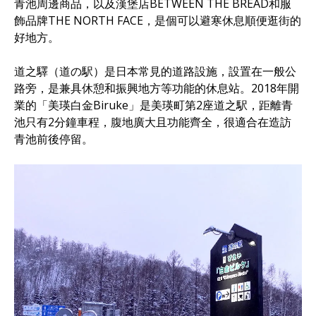
青池周邊商品，以及漢堡店BETWEEN THE BREAD和服
飾品牌THE NORTH FACE，是個可以避寒休息順便逛街的
好地方。
道之驛（道の駅）是日本常見的道路設施，設置在一般公
路旁，是兼具休憩和振興地方等功能的休息站。2018年開
業的「美瑛白金Biruke」是美瑛町第2座道之駅，距離青
池只有2分鐘車程，腹地廣大且功能齊全，很適合在造訪
青池前後停留。