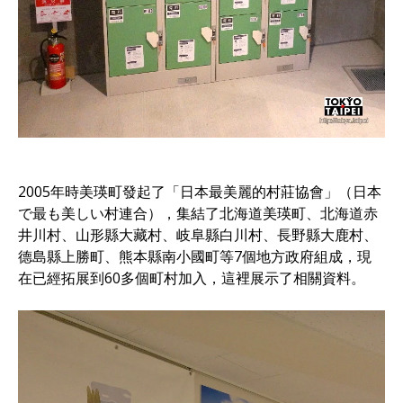
2005年時美瑛町發起了「日本最美麗的村莊協會」（日本
で最も美しい村連合），集結了北海道美瑛町、北海道赤
井川村、山形縣大藏村、岐阜縣白川村、長野縣大鹿村、
德島縣上勝町、熊本縣南小國町等7個地方政府組成，現
在已經拓展到60多個町村加入，這裡展示了相關資料。