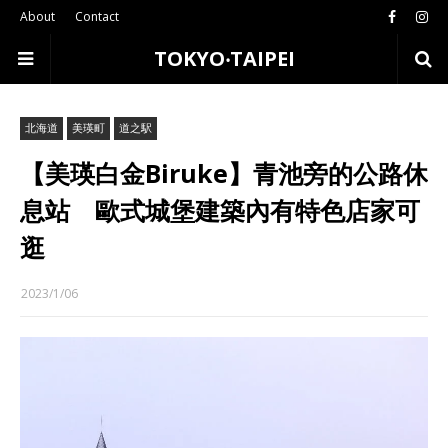
About
Contact
TOKYO‧TAIPEI
北海道
美瑛町
道之駅
【美瑛白金Biruke】青池旁的公路休
息站 歐式城堡建築內有特色店家可
逛
2023/1/06