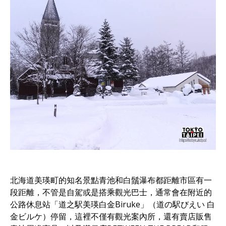
北海道美瑛町的知名景點青池和白鬚瀑布都距離市區有一
段距離，不管是自駕或是搭乘觀光巴士，通常會在附近的
公路休息站「道之駅美瑛白金Biruke」（道の駅びえい 白
金ビルケ）停留，這裡不僅有觀光案內所，還有賣店販售