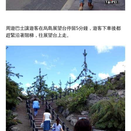
周遊巴士讓遊客在烏島展望台停留5分鐘，遊客下車後都
趕緊沿著階梯，往展望台上走。