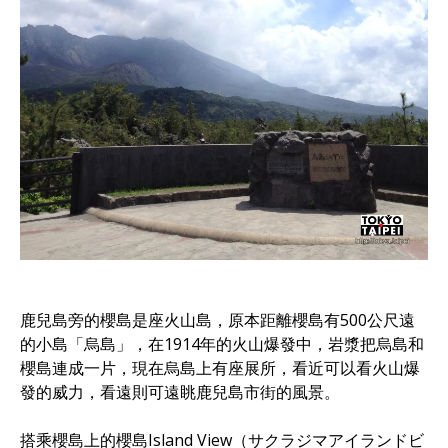
鹿兒島旁的櫻島是座火山島，原本距離櫻島有500公尺遠
的小島「烏島」，在1914年的火山爆發中，岩漿把烏島和
櫻島連成一片，現在烏島上有座展所，看近可以看火山爆
發的威力，看遠則可遠眺鹿兒島市街的風景。
搭乘櫻島上的櫻島Island View（サクラジマアイランドビ