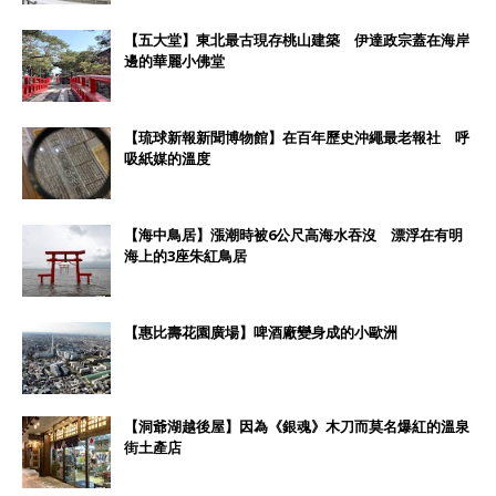
【五大堂】東北最古現存桃山建築 伊達政宗蓋在海岸
邊的華麗小佛堂
【琉球新報新聞博物館】在百年歷史沖繩最老報社 呼
吸紙媒的溫度
【海中鳥居】漲潮時被6公尺高海水吞沒 漂浮在有明
海上的3座朱紅鳥居
【惠比壽花園廣場】啤酒廠變身成的小歐洲
【洞爺湖越後屋】因為《銀魂》木刀而莫名爆紅的溫泉
街土產店