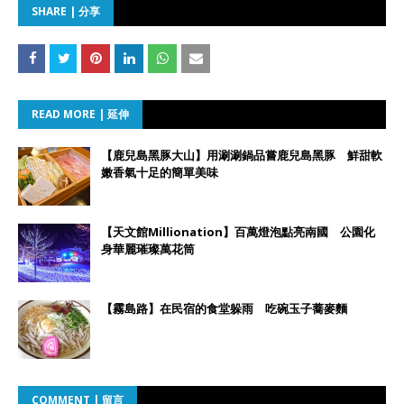
SHARE | 分享
READ MORE | 延伸
【鹿兒島黑豚大山】用涮涮鍋品嘗鹿兒島黑豚 鮮甜軟
嫩香氣十足的簡單美味
【天文館Millionation】百萬燈泡點亮南國 公園化
身華麗璀璨萬花筒
【霧島路】在民宿的食堂躲雨 吃碗玉子蕎麥麵
COMMENT | 留言