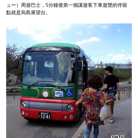
ュー）周遊巴士，5分鐘後第一個讓遊客下車遊覽的停留
點就是烏島展望台。