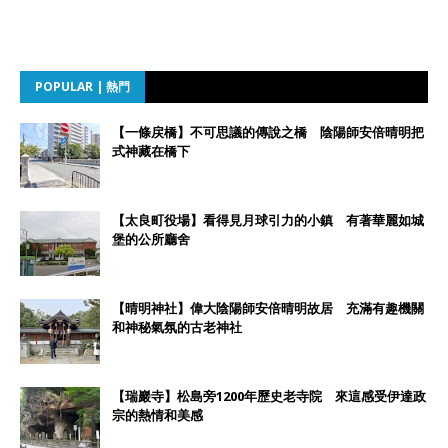
POPULAR | 熱門
【一條戻橋】不可思議的傳說之橋 陰陽師安倍晴明把
式神藏在橋下
【太良町役場】看得見月球引力的小鎮 有著華麗如城
堡的公所廳舍
【晴明神社】偉大陰陽師安倍晴明故居 充滿有趣機關
和神秘氣氛的古老神社
【瑞巖寺】松島旁1200年歷史老寺院 來這感受伊達政
宗的熱情和美感