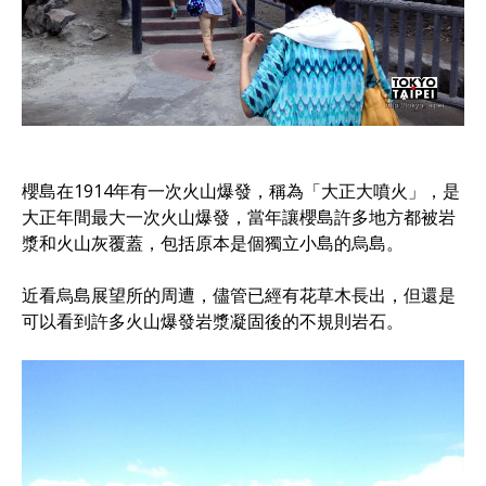
櫻島在1914年有一次火山爆發，稱為「大正大噴火」，是
大正年間最大一次火山爆發，當年讓櫻島許多地方都被岩
漿和火山灰覆蓋，包括原本是個獨立小島的烏島。
近看烏島展望所的周遭，儘管已經有花草木長出，但還是
可以看到許多火山爆發岩漿凝固後的不規則岩石。