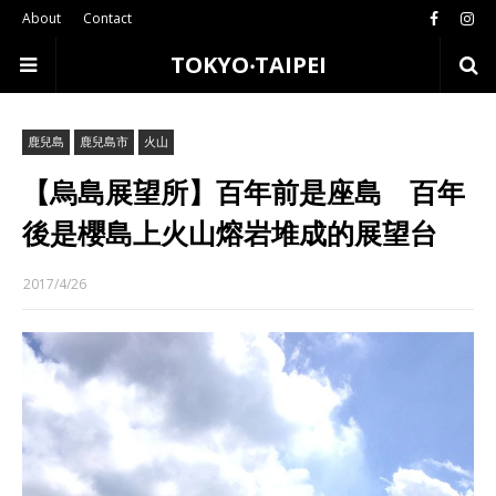
About
Contact
TOKYO‧TAIPEI
鹿兒島
鹿兒島市
火山
【烏島展望所】百年前是座島 百年
後是櫻島上火山熔岩堆成的展望台
2017/4/26