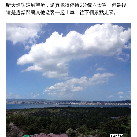
晴天造訪這展望所，還真覺得停留5分鐘不太夠，但最後
還是趕緊跟著其他遊客一起上車，往下個景點走囉。