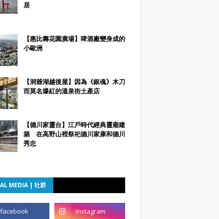
居
【惠比壽花園廣場】啤酒廠變身成的
小歐洲
【洞爺湖越後屋】因為《銀魂》木刀
而莫名爆紅的溫泉街土產店
【德川家靈台】江戶時代經典靈廟建
築 在高野山裡祭祀德川家康和德川
秀忠
AL MEDIA | 社群