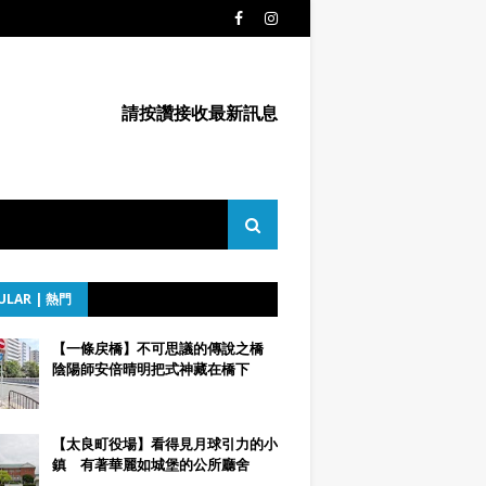
請按讚接收最新訊息
ULAR | 熱門
【一條戻橋】不可思議的傳說之橋
陰陽師安倍晴明把式神藏在橋下
【太良町役場】看得見月球引力的小
鎮 有著華麗如城堡的公所廳舍