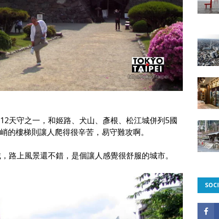
12天守之一，和姬路、犬山、彥根、松江城併列5國
峭的樓梯則讓人爬得很辛苦，易守難攻啊。
城，路上風景還不錯，是個讓人感覺很舒服的城市。
SOCI