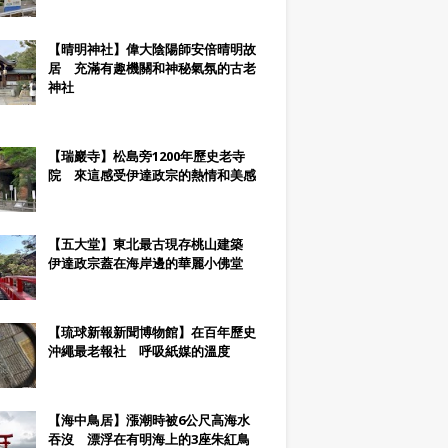
【晴明神社】偉大陰陽師安倍晴明故
居 充滿有趣機關和神秘氣氛的古老
神社
【瑞巖寺】松島旁1200年歷史老寺
院 來這感受伊達政宗的熱情和美感
【五大堂】東北最古現存桃山建築
伊達政宗蓋在海岸邊的華麗小佛堂
【琉球新報新聞博物館】在百年歷史
沖繩最老報社 呼吸紙媒的溫度
【海中鳥居】漲潮時被6公尺高海水
吞沒 漂浮在有明海上的3座朱紅鳥