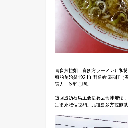
喜多方拉麵（喜多方ラーメン）和博
麵的創始是1924年開業的源來軒
讓人一吃難忘啊。
這回造訪福島主要是要去會津若松，
定衝來吃個拉麵。元祖喜多方拉麵就