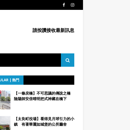
請按讚接收最新訊息
ULAR | 熱門
【一條戻橋】不可思議的傳說之橋
陰陽師安倍晴明把式神藏在橋下
【太良町役場】看得見月球引力的小
鎮 有著華麗如城堡的公所廳舍