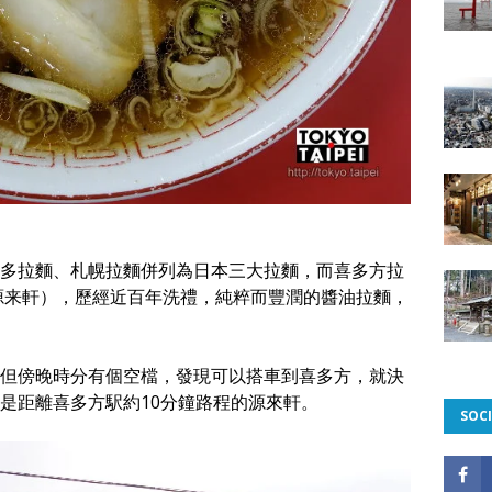
多拉麵、札幌拉麵併列為日本三大拉麵，而喜多方拉
（源来軒），歷經近百年洗禮，純粹而豐潤的醬油拉麵，
但傍晚時分有個空檔，發現可以搭車到喜多方，就決
是距離喜多方駅約10分鐘路程的源來軒。
SOCI