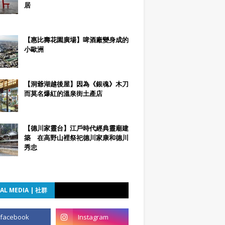
居
【惠比壽花園廣場】啤酒廠變身成的
小歐洲
【洞爺湖越後屋】因為《銀魂》木刀
而莫名爆紅的溫泉街土產店
【德川家靈台】江戶時代經典靈廟建
築 在高野山裡祭祀德川家康和德川
秀忠
AL MEDIA | 社群