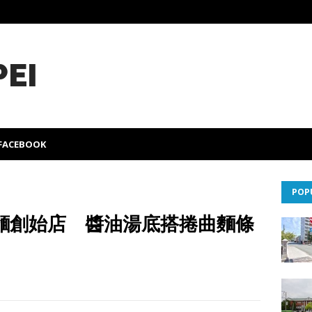
PEI
FACEBOOK
POP
麵創始店 醬油湯底搭捲曲麵條