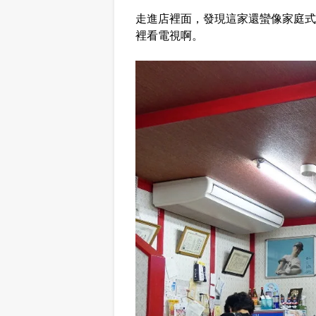
走進店裡面，發現這家還蠻像家庭式
裡看電視啊。