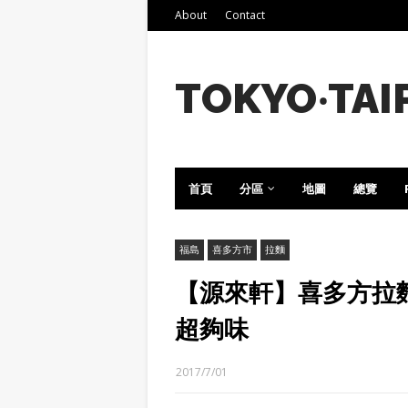
About
Contact
TOKYO‧TAI
首頁
分區
地圖
總覽
福島
喜多方市
拉麵
【源來軒】喜多方拉
超夠味
2017/7/01