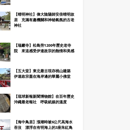
【晴明神社】偉大陰陽師安倍晴明故
居 充滿有趣機關和神秘氣氛的古老
神社
【瑞巖寺】松島旁1200年歷史老寺
院 來這感受伊達政宗的熱情和美感
【五大堂】東北最古現存桃山建築
伊達政宗蓋在海岸邊的華麗小佛堂
【琉球新報新聞博物館】在百年歷史
沖繩最老報社 呼吸紙媒的溫度
【海中鳥居】漲潮時被6公尺高海水
吞沒 漂浮在有明海上的3座朱紅鳥