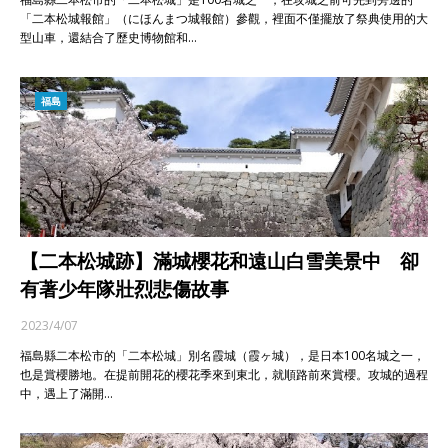
「二本松城報館」（にほんまつ城報館）參觀，裡面不僅擺放了祭典使用的大
型山車，還結合了歷史博物館和…
福島
【二本松城跡】滿城櫻花和遠山白雪美景中 卻
有著少年隊壯烈悲傷故事
2023/4/07
福島縣二本松市的「二本松城」別名霞城（霞ヶ城），是日本100名城之一，
也是賞櫻勝地。在提前開花的櫻花季來到東北，就順路前來賞櫻。攻城的過程
中，遇上了滿開…