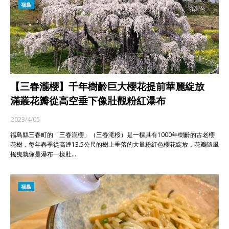
福島
【三春瀧櫻】千年樹齡巨大櫻花提前華麗綻放
滿叢花瓣從高空垂下像壯觀粉紅瀑布
2023/4/05
福島縣三春町的「三春瀧櫻」（三春滝桜）是一棵具有1000年樹齡的古老櫻
花樹，每年春季從高達13.5公尺的樹上垂落的大量粉紅色櫻花綻放，花瓣隨風
搖曳就像是瀑布一樣壯…
福島