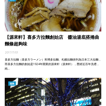
【源來軒】喜多方拉麵創始店 醬油湯底搭捲曲
麵條超夠味
2017/7/01
喜多方拉麵（喜多方ラーメン）和博多拉麵、札幌拉麵併列為日本三大拉麵，
而喜多方拉麵的創始是1924年開業的源來軒（源来軒），歷經近百年洗禮，
純…
福島