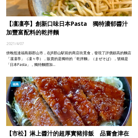
【凜凜亭】創新口味日本Pasta 獨特濃郁醬汁
加豐富配料的乾拌麵
2021/4/07
傍晚抵達福島縣郡山市，在JR郡山駅前的商店街覓食，發現了評價頗高的麵店
「凜凜亭」（凜々亭），販賣的是獨特的「乾拌麵」（まぜそば），號稱是
「日本Pasta」，獨特麵體加…
福島
【市松】淋上醬汁的超厚實豬排飯 品嘗會津在