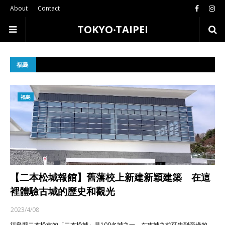
About
Contact
TOKYO‧TAIPEI
福島
福島
【二本松城報館】舊藩校上新建新穎建築 在這
裡體驗古城的歷史和觀光
2023/4/08
福島縣二本松市的「二本松城」是100名城之一，在攻城之前可先到旁邊的