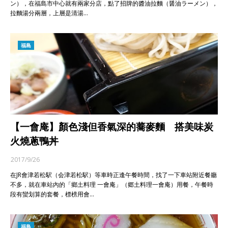
ン），在福島市中心就有兩家分店，點了招牌的醬油拉麵（醤油ラーメン），
拉麵湯分兩層，上層是清湯…
福島
【一會庵】顏色淺但香氣深的蕎麥麵 搭美味炭
火燒蔥鴨丼
2017/9/26
在JR會津若松駅（会津若松駅）等車時正逢午餐時間，找了一下車站附近餐廳
不多，就在車站內的「鄉土料理 一會庵」（郷土料理一會庵）用餐，午餐時
段有蠻划算的套餐，標榜用會…
福島