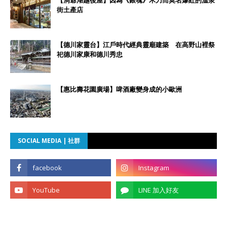
【洞爺湖越後屋】因為《銀魂》木刀而莫名爆紅的溫泉
街土產店
【德川家靈台】江戶時代經典靈廟建築 在高野山裡祭
祀德川家康和德川秀忠
【惠比壽花園廣場】啤酒廠變身成的小歐洲
SOCIAL MEDIA | 社群