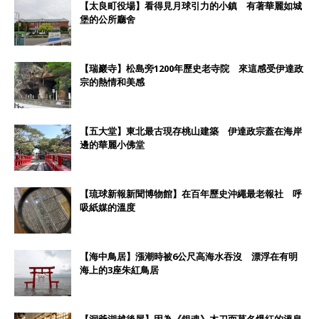
【太良町役場】看得見月球引力的小鎮 有著華麗如城
堡的公所廳舍
【瑞巖寺】松島旁1200年歷史老寺院 來這感受伊達政
宗的熱情和美感
【五大堂】東北最古現存桃山建築 伊達政宗蓋在海岸
邊的華麗小佛堂
【琉球新報新聞博物館】在百年歷史沖繩最老報社 呼
吸紙媒的溫度
【海中鳥居】漲潮時被6公尺高海水吞沒 漂浮在有明
海上的3座朱紅鳥居