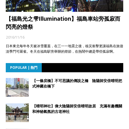
【福島光之雫Illumination】福島車站旁孤寂而
閃亮的燈祭
2016/11/16
日本東北每年冬天被冰雪覆蓋，在三一一地震之後，核災衝擊更讓福島在旅遊
淡季門可羅雀。冬天在福島駅旁舉辦的燈節，在熱鬧中總是帶些孤寂啊。
POPULAR | 熱門
【一條戻橋】不可思議的傳說之橋 陰陽師安倍晴明把
式神藏在橋下
【晴明神社】偉大陰陽師安倍晴明故居 充滿有趣機關
和神秘氣氛的古老神社