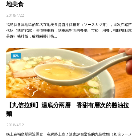
地美食
2018/4/22
福島縣會津地區的知名在地美食是醬汁豬排丼（ソースカツ丼），這次在豬苗
代駅（猪苗代駅）等待轉車時，到車站對面的餐廳「市松」用餐，招牌餐點就
是醬汁豬排飯，酸甜鹹醬汁搭…
福島
【丸信拉麵】湯底分兩層 香甜有層次的醬油拉
麵
2018/4/12
晚上在福島駅附近覓食，在網路上查了這家評價蠻高的丸信拉麵（丸信ラーメ