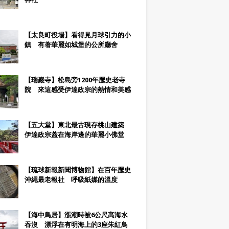
【太良町役場】看得見月球引力的小
鎮 有著華麗如城堡的公所廳舍
【瑞巖寺】松島旁1200年歷史老寺
院 來這感受伊達政宗的熱情和美感
【五大堂】東北最古現存桃山建築
伊達政宗蓋在海岸邊的華麗小佛堂
【琉球新報新聞博物館】在百年歷史
沖繩最老報社 呼吸紙媒的溫度
【海中鳥居】漲潮時被6公尺高海水
吞沒 漂浮在有明海上的3座朱紅鳥