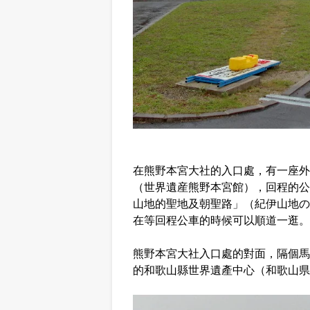
在熊野本宮大社的入口處，有一座外
（世界遺産熊野本宮館），回程的公
山地的聖地及朝聖路」（紀伊山地の
在等回程公車的時候可以順道一逛。
熊野本宮大社入口處的對面，隔個馬
的和歌山縣世界遺產中心（和歌山県