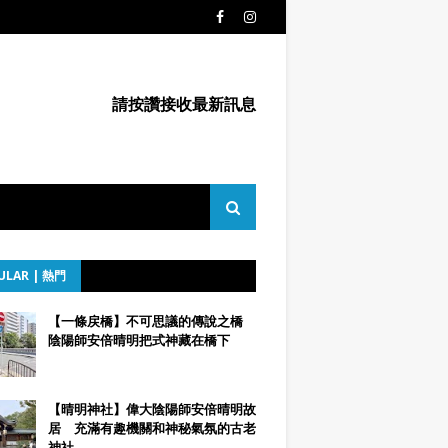
請按讚接收最新訊息
ULAR | 熱門
【一條戻橋】不可思議的傳說之橋
陰陽師安倍晴明把式神藏在橋下
【晴明神社】偉大陰陽師安倍晴明故
居 充滿有趣機關和神秘氣氛的古老
神社