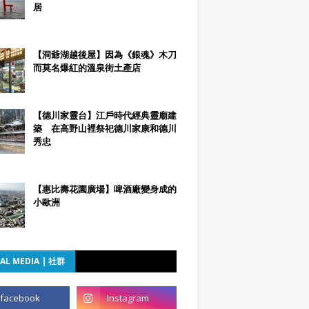
居
【洞爺湖越後屋】因為《銀魂》木刀
而莫名爆紅的溫泉街土產店
【德川家靈台】江戶時代經典靈廟建
築 在高野山裡祭祀德川家康和德川
秀忠
【惠比壽花園廣場】啤酒廠變身成的
小歐洲
AL MEDIA | 社群