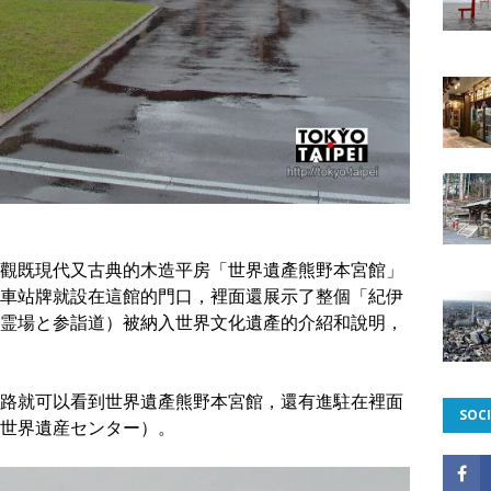
觀既現代又古典的木造平房「世界遺產熊野本宮館」
車站牌就設在這館的門口，裡面還展示了整個「紀伊
霊場と参詣道）被納入世界文化遺產的介紹和說明，
路就可以看到世界遺產熊野本宮館，還有進駐在裡面
SOCI
世界遺産センター）。