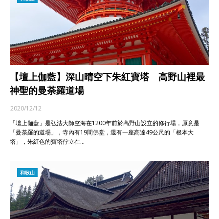
【壇上伽藍】深山晴空下朱紅寶塔 高野山裡最
神聖的曼荼羅道場
2020/12/12
「壇上伽藍」是弘法大師空海在1200年前於高野山設立的修行場，原意是
「曼荼羅的道場」，寺內有19間佛堂，還有一座高達49公尺的「根本大
塔」，朱紅色的寶塔佇立在…
和歌山