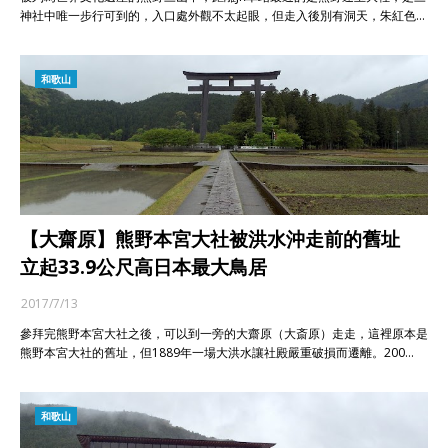
神社中唯一步行可到的，入口處外觀不太起眼，但走入後別有洞天，朱紅色…
和歌山
【大齋原】熊野本宮大社被洪水沖走前的舊址
立起33.9公尺高日本最大鳥居
2017/7/13
參拜完熊野本宮大社之後，可以到一旁的大齋原（大斎原）走走，這裡原本是
熊野本宮大社的舊址，但1889年一場大洪水讓社殿嚴重破損而遷離。200…
和歌山