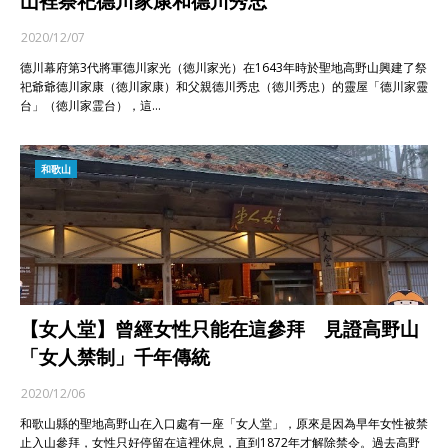
山裡祭祀德川家康和德川秀忠
2020/12/07
德川幕府第3代將軍德川家光（徳川家光）在1643年時於聖地高野山興建了祭
祀爺爺德川家康（徳川家康）和父親德川秀忠（徳川秀忠）的靈屋「德川家靈
台」（徳川家霊台），這…
和歌山
【女人堂】曾經女性只能在這參拜 見證高野山
「女人禁制」千年傳統
2020/12/06
和歌山縣的聖地高野山在入口處有一座「女人堂」，原來是因為早年女性被禁
止入山參拜，女性只好停留在這裡休息，直到1872年才解除禁令。過去高野