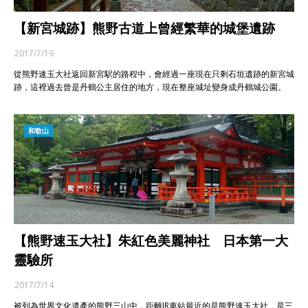
【新宮城跡】熊野古道上曾經繁華的城堡遺跡
2017/7/19
從熊野速玉大社返回新宮駅的路程中，會經過一座現在只剩石垣遺跡的新宮城
跡，這裡過去曾是丹鶴公主居住的地方，現在整座城址變身成丹鶴城公園。
和歌山
【熊野速玉大社】朱紅色美麗神社 日本第一大
靈驗所
2017/7/14
被列為世界文化遺產的熊野三山中，距離JR車站最近的是熊野速玉大社，是三