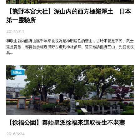
【熊野本宮大社】深山內的西方極樂淨土 日本
第一靈驗所
2017/7/11
和歌山縣內熊野山區千年來被視為是神明居住的聖山，古時不管是平民、武士
還是貴族，都得徒步經過熊野古道到神社參拜。這回造訪熊野三山，先從被視
為…
和歌山
【徐福公園】秦始皇派徐福來這取長生不老藥
2016/6/24