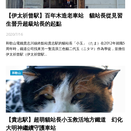
【伊太祈曾駅】百年木造老車站 貓站長從見習
生晉升超級站長的起點
2020/7/16
和歌山電鐵貴志川線終點站貴志駅的貓站長「小玉」（たま）在2012年就職5
周年時，鐵道公司找來另一隻流浪三色貓二代玉（ニタマ）作為學徒，並擔任
伊太祈曾駅（伊太祈曽駅…
和歌山
【貴志駅】超萌貓站長小玉救活地方鐵道 幻化
大明神繼續守護車站