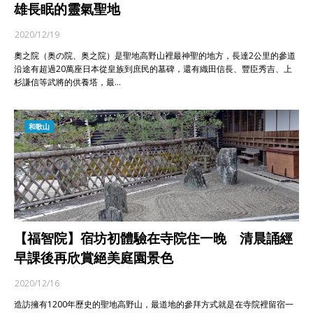
雄長眠的靈氣聖地
2020/12/19
奧之院（奥の院、奥之院）是聖地高野山裡最神聖的地方，長達2公里的參道
沿途有超過20萬座日本從皇族到庶民的墓碑，還有織田信長、豐臣秀吉、上
杉謙信等武將的供養塔，最…
和歌山
【福智院】宿坊初體驗在寺院住一晚 清晨誦經
早課後再欣賞絕美庭園景色
2020/12/16
造訪擁有1200年歷史的聖地高野山，最道地的參拜方式就是在寺院裡留宿一