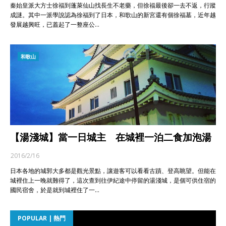
秦始皇派大方士徐福到蓬萊仙山找長生不老藥，但徐福最後卻一去不返，行蹤
成謎。其中一派學說認為徐福到了日本，和歌山的新宮還有個徐福墓，近年越
發展越興旺，已蓋起了一整座公…
和歌山
【湯淺城】當一日城主 在城裡一泊二食加泡湯
2016/2/16
日本各地的城郭大多都是觀光景點，讓遊客可以看看古蹟、登高眺望。但能在
城裡住上一晚就難得了，這次查到往伊紀途中停留的湯淺城，是個可供住宿的
國民宿舍，於是就到城裡住了一…
POPULAR | 熱門