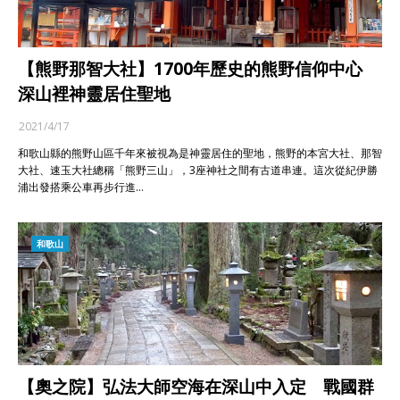
【熊野那智大社】1700年歷史的熊野信仰中心
深山裡神靈居住聖地
2021/4/17
和歌山縣的熊野山區千年來被視為是神靈居住的聖地，熊野的本宮大社、那智
大社、速玉大社總稱「熊野三山」，3座神社之間有古道串連。這次從紀伊勝
浦出發搭乘公車再步行進…
和歌山
【奧之院】弘法大師空海在深山中入定 戰國群