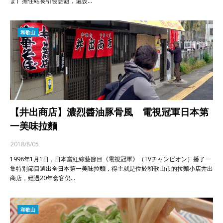
ま）擔任站長引發話題，還設…
和歌山
【井出商店】濃烈醬油豚骨風 電視冠軍日本第
一美味拉麵
2018/8/05
1998年1月1日，日本當紅綜藝節目《電視冠軍》（TVチャンピオン）播了一
集特別節目選出全日本第一美味拉麵，得主就是位於和歌山市的拉麵小店井出
商店，經過20年食客仍…
和歌山