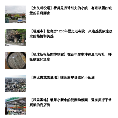
【太良町役場】看得見月球引力的小鎮 有著華麗如城
堡的公所廳舍
【瑞巖寺】松島旁1200年歷史老寺院 來這感受伊達政
宗的熱情和美感
【琉球新報新聞博物館】在百年歷史沖繩最老報社 呼
吸紙媒的溫度
【惠比壽花園廣場】啤酒廠變身成的小歐洲
【武里團地】蠟筆小新念的雙葉幼稚園 還有美冴平常
買菜的商店街