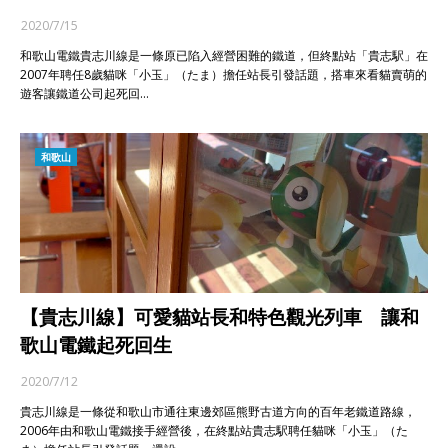
2020/7/15
和歌山電鐵貴志川線是一條原已陷入經營困難的鐵道，但終點站「貴志駅」在
2007年聘任8歲貓咪「小玉」（たま）擔任站長引發話題，搭車來看貓賣萌的
遊客讓鐵道公司起死回…
和歌山
【貴志川線】可愛貓站長和特色觀光列車 讓和
歌山電鐵起死回生
2020/7/12
貴志川線是一條從和歌山市通往東邊郊區熊野古道方向的百年老鐵道路線，
2006年由和歌山電鐵接手經營後，在終點站貴志駅聘任貓咪「小玉」（た