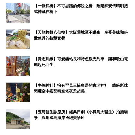
【一條戻橋】不可思議的傳說之橋 陰陽師安倍晴明把
式神藏在橋下
【天龍拉麵八仙樓】大阪舊城區不眠夜 享受美味和份
量兼具的拉麵套餐
【貴志川線】可愛貓站長和特色觀光列車 讓和歌山電
鐵起死回生
【牛嶋神社】擁有罕見三輪鳥居的古老神社 繽紛彩球
閃耀空中搭配晴空塔夜景超美
【五島醫生診療所】經典日劇《小孤島大醫生》拍攝場
景 與那國島海岸邊絕美診所