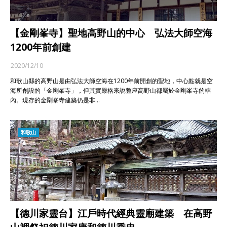
【金剛峯寺】聖地高野山的中心 弘法大師空海
1200年前創建
2020/12/10
和歌山縣的高野山是由弘法大師空海在1200年前開創的聖地，中心點就是空
海所創設的「金剛峯寺」，但其實嚴格來說整座高野山都屬於金剛峯寺的轄
內。現存的金剛峯寺建築仍是非…
和歌山
【德川家靈台】江戶時代經典靈廟建築 在高野