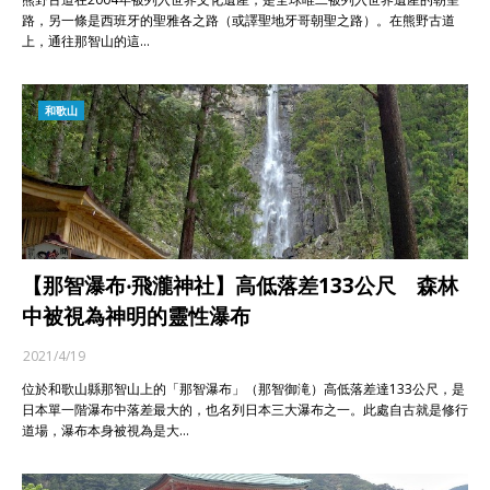
路，另一條是西班牙的聖雅各之路（或譯聖地牙哥朝聖之路）。在熊野古道
上，通往那智山的這…
和歌山
【那智瀑布‧飛瀧神社】高低落差133公尺 森林
中被視為神明的靈性瀑布
2021/4/19
位於和歌山縣那智山上的「那智瀑布」（那智御滝）高低落差達133公尺，是
日本單一階瀑布中落差最大的，也名列日本三大瀑布之一。此處自古就是修行
道場，瀑布本身被視為是大…