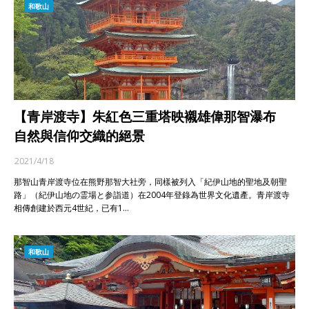
和歌山
【青岸渡寺】朱紅色三重塔映襯雄偉那智瀑布
自然與信仰交織的絕景
2021/4/18
那智山青岸渡寺位在熊野那智大社旁，同樣被列入「紀伊山地的聖地及朝聖
路」（紀伊山地の霊場と参詣道）在2004年登錄為世界文化遺產。青岸渡寺
相傳創建於西元4世紀，已有1…
和歌山