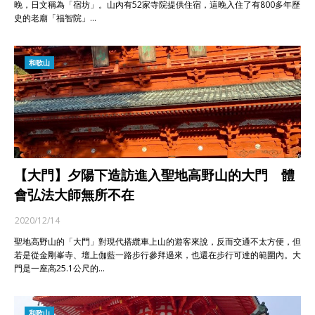
晚，日文稱為「宿坊」。山內有52家寺院提供住宿，這晚入住了有800多年歷
史的老廟「福智院」…
和歌山
【大門】夕陽下造訪進入聖地高野山的大門 體
會弘法大師無所不在
2020/12/14
聖地高野山的「大門」對現代搭纜車上山的遊客來說，反而交通不太方便，但
若是從金剛峯寺、壇上伽藍一路步行參拜過來，也還在步行可達的範圍內。大
門是一座高25.1公尺的…
和歌山