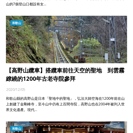
山的7個登山口都設有女…
和歌山
【高野山纜車】搭纜車前往天空的聖地 到雲霧
繚繞的1200年古老寺院參拜
2020/12/05
和歌山縣的高野山是日本「聖地中的聖地」，弘法大師空海在1200年前在山
上創建了金剛峰寺，至今山中仍有上百間寺院，高野山也在2004年被列入世
界文化遺產。現代…
和歌山