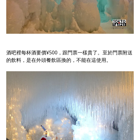
酒吧裡每杯酒要價¥500，跟門票一樣貴了。至於門票附送
的飲料，是在外頭餐飲區換的，不能在這使用。