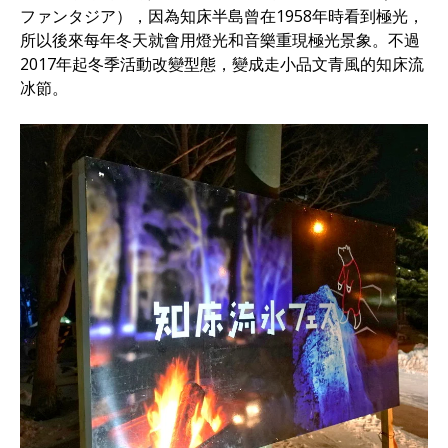
ファンタジア），因為知床半島曾在1958年時看到極光，
所以後來每年冬天就會用燈光和音樂重現極光景象。不過
2017年起冬季活動改變型態，變成走小品文青風的知床流
冰節。