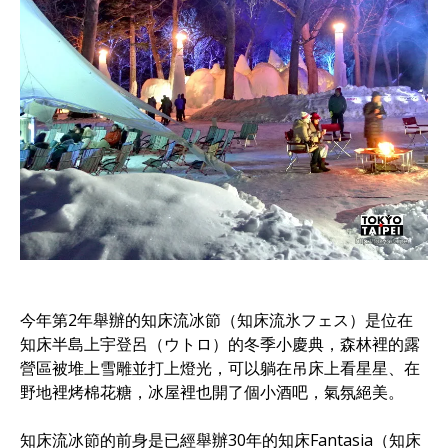
今年第2年舉辦的知床流冰節（知床流氷フェス）是位在
知床半島上宇登呂（ウトロ）的冬季小慶典，森林裡的露
營區被堆上雪雕並打上燈光，可以躺在吊床上看星星、在
野地裡烤棉花糖，冰屋裡也開了個小酒吧，氣氛絕美。
知床流冰節的前身是已經舉辦30年的知床Fantasia（知床