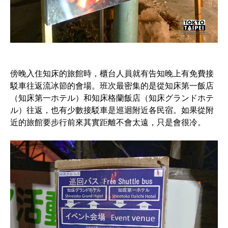
傍晚入住知床的旅館時，櫃台人員就有告知晚上有免費接
駁車往返流冰節的會場。班次最密集的是從知床第一飯店
（知床第一ホテル）和知床格蘭飯店（知床グランドホテ
ル）往返，也有少數接駁車是巡迴附近各民宿。如果從附
近的旅館要步行前來其實距離不會太遠，只是會很冷。