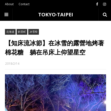
About
Contact
TOKYO‧TAIPEI
北海道
斜里町
冰雪祭
【知床流冰節】在冰雪的露營地烤著
棉花糖 躺在吊床上仰望星空
2018/2/14