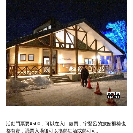
活動門票要¥500，可以在入口處買，宇登呂的旅館櫃檯也
都有賣，憑票入場後可以換熱紅酒或熱可可。