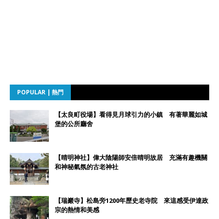
POPULAR | 熱門
【太良町役場】看得見月球引力的小鎮 有著華麗如城
堡的公所廳舍
【晴明神社】偉大陰陽師安倍晴明故居 充滿有趣機關
和神秘氣氛的古老神社
【瑞巖寺】松島旁1200年歷史老寺院 來這感受伊達政
宗的熱情和美感