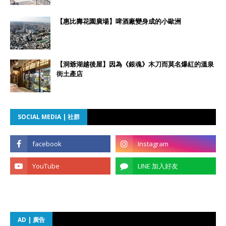
【惠比壽花園廣場】啤酒廠變身成的小歐洲
【洞爺湖越後屋】因為《銀魂》木刀而莫名爆紅的溫泉
街土產店
SOCIAL MEDIA | 社群
AD | 廣告