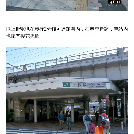
JR上野駅也在步行2分鐘可達範圍內，在春季造訪，車站內
也擺有櫻花擺飾。