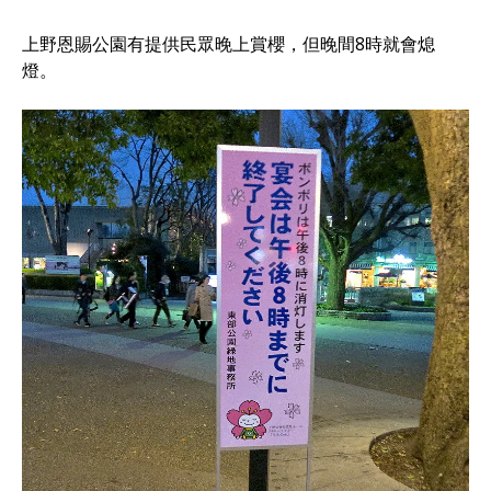
上野恩賜公園有提供民眾晚上賞櫻，但晚間8時就會熄
燈。