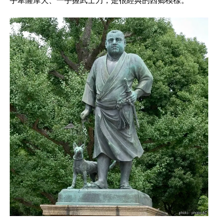
手牽薩摩犬、一手握武士刀，是很經典的西鄉模樣。