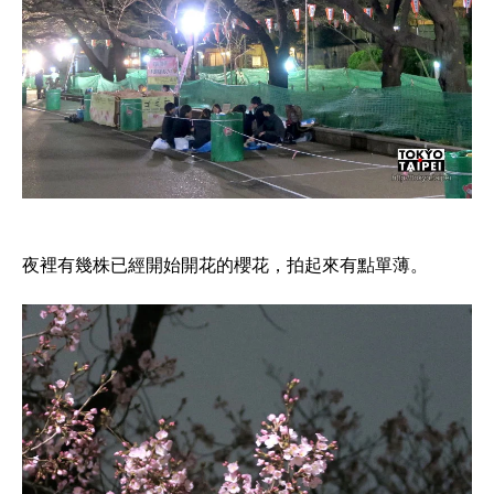
夜裡有幾株已經開始開花的櫻花，拍起來有點單薄。