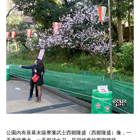
公園內有座幕末薩摩藩武士西鄉隆盛（西郷隆盛）像，一