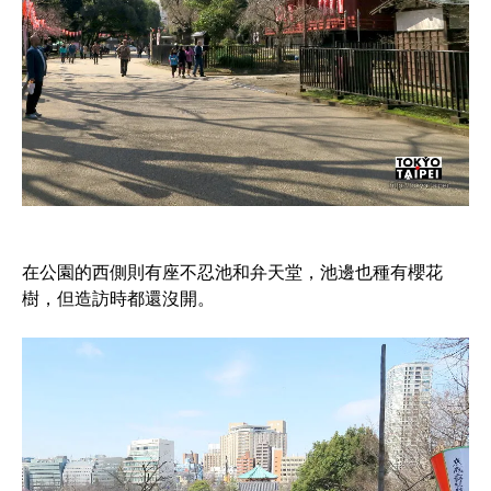
在公園的西側則有座不忍池和弁天堂，池邊也種有櫻花
樹，但造訪時都還沒開。