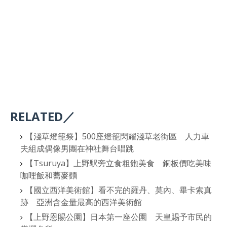
RELATED／
【淺草燈籠祭】500座燈籠閃耀淺草老街區 人力車
夫組成偶像男團在神社舞台唱跳
【Tsuruya】上野駅旁立食粗飽美食 銅板價吃美味
咖哩飯和蕎麥麵
【國立西洋美術館】看不完的羅丹、莫內、畢卡索真
跡 亞洲含金量最高的西洋美術館
【上野恩賜公園】日本第一座公園 天皇賜予市民的