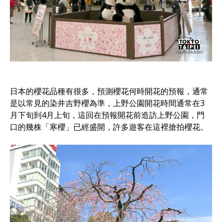
日本的櫻花品種有很多，預測櫻花何時開花的預報，通常
是以常見的染井吉野櫻為準，上野公園開花時間通常在3
月下旬到4月上旬，這回在預報開花前造訪上野公園，門
口的幾株「寒櫻」已經盛開，許多遊客在這裡搶拍櫻花。