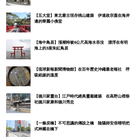
【五大堂】東北最古現存桃山建築 伊達政宗蓋在海岸
邊的華麗小佛堂
【海中鳥居】漲潮時被6公尺高海水吞沒 漂浮在有明
海上的3座朱紅鳥居
【琉球新報新聞博物館】在百年歷史沖繩最老報社 呼
吸紙媒的溫度
【德川家靈台】江戶時代經典靈廟建築 在高野山裡祭
祀德川家康和德川秀忠
【一條戻橋】不可思議的傳說之橋 陰陽師安倍晴明把
式神藏在橋下