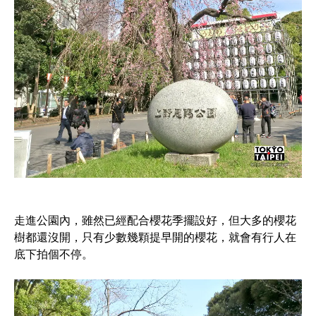
走進公園內，雖然已經配合櫻花季擺設好，但大多的櫻花
樹都還沒開，只有少數幾顆提早開的櫻花，就會有行人在
底下拍個不停。