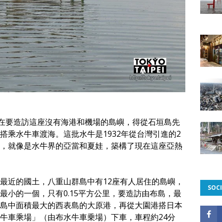
現在要造訪這座沒有海港和機場的島嶼，得從石垣島先
搭乘水牛車渡海。這批水牛是1932年從台灣引進的2
，就像是水牛界的亞當和夏娃，築構了現在這座亞熱
最近的國土，八重山群島中有12座有人居住的島嶼，
SOCI
最小的一個，只有0.15平方公里，要造訪由布島，最
島中面積最大的西表島的大原港，再從大園港搭日本
牛車乘場」（由布水牛車乗場）下車，車程約24分