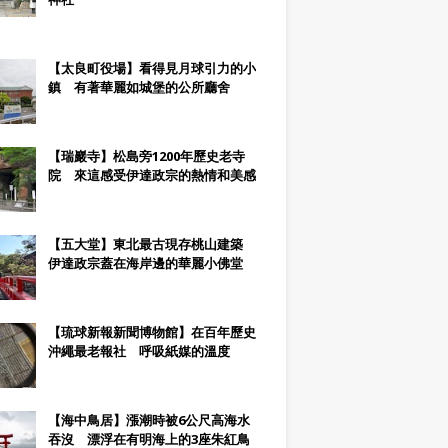
【太良町役場】看得見月球引力的小
鎮 有著華麗如城堡的公所廳舍
【瑞巖寺】松島旁1200年歷史老寺
院 來這感受伊達政宗的熱情和美感
【五大堂】東北最古現存桃山建築
伊達政宗蓋在海岸邊的華麗小佛堂
【琉球新報新聞博物館】在百年歷史
沖繩最老報社 呼吸紙媒的溫度
【海中鳥居】漲潮時被6公尺高海水
吞沒 漂浮在有明海上的3座朱紅鳥