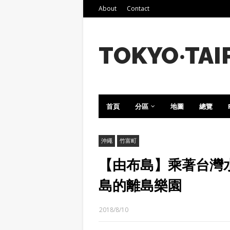
About
Contact
TOKYO‧TAI
首頁
分區
地圖
總覽
沖繩
竹富町
【由布島】乘著台灣
島的離島樂園
2018/8/10