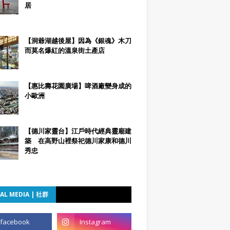
居
【洞爺湖越後屋】因為《銀魂》木刀
而莫名爆紅的溫泉街土產店
【惠比壽花園廣場】啤酒廠變身成的
小歐洲
【德川家靈台】江戶時代經典靈廟建
築 在高野山裡祭祀德川家康和德川
秀忠
AL MEDIA | 社群