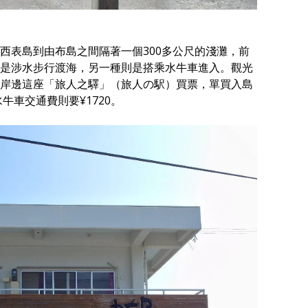
西表島到由布島之間隔著一個300多公尺的淺灘，前
是涉水步行渡海，另一種則是搭乘水牛車進入。觀光
岸邊這座「旅人之驛」（旅人の駅）買票，單買入島
牛車交通費則要¥1720。