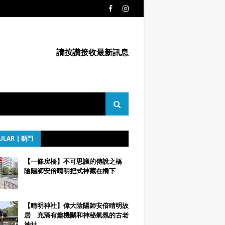
請按讚接收最新訊息
ULAR | 熱門
【一條戻橋】不可思議的傳說之橋
陰陽師安倍晴明把式神藏在橋下
【晴明神社】偉大陰陽師安倍晴明故
居 充滿有趣機關和神秘氣氛的古老
神社