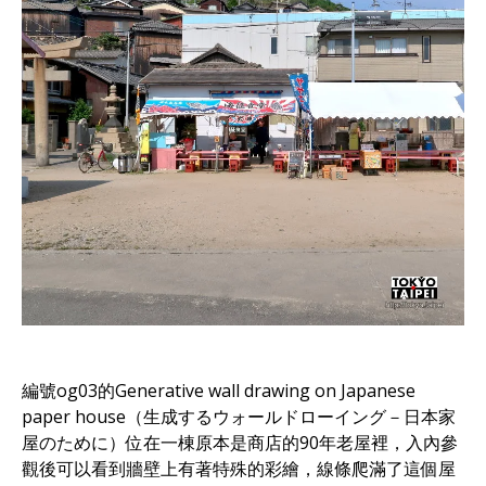
編號og03的Generative wall drawing on Japanese
paper house（生成するウォールドローイング－日本家
屋のために）位在一棟原本是商店的90年老屋裡，入內參
觀後可以看到牆壁上有著特殊的彩繪，線條爬滿了這個屋