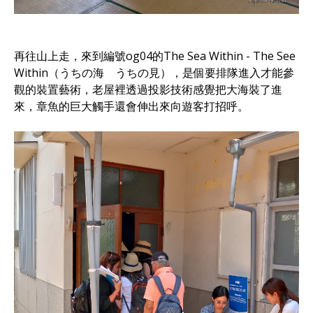
再往山上走，來到編號og04的The Sea Within - The See
Within（うちの海 うちの見），是個要排隊進入才能參
觀的裝置藝術，老屋裡透過投影技術感覺把大海裝了進
來，章魚的巨大觸手還會伸出來向遊客打招呼。