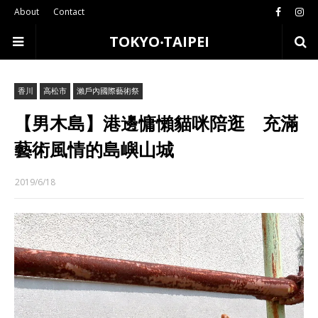
About
Contact
TOKYO‧TAIPEI
香川
高松市
瀨戶內國際藝術祭
【男木島】港邊慵懶貓咪陪逛 充滿
藝術風情的島嶼山城
2019/6/18