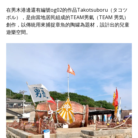
在男木港邊還有編號og02的作品Takotsuboru（タコツ
ボル），是由當地居民組成的TEAM男氣（TEAM 男気）
創作，以傳統用來捕捉章魚的陶罐為題材，設計出的兒童
遊樂空間。