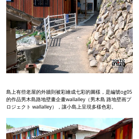
島上有些老屋的外牆則被彩繪成七彩的圖樣，是編號og05
的作品男木島路地壁畫企畫wallalley（男木島 路地壁画プ
ロジェクト wallalley），讓小島上呈現多樣色彩。