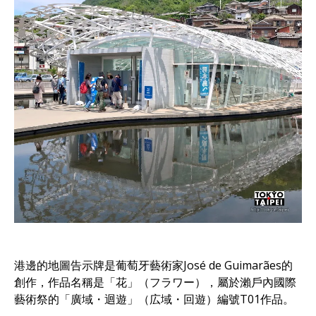
港邊的地圖告示牌是葡萄牙藝術家José de Guimarães的
創作，作品名稱是「花」（フラワー），屬於瀨戶內國際
藝術祭的「廣域・迴遊」（広域・回遊）編號T01作品。