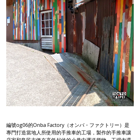
編號og06的Onba Factory（オンバ・ファクトリー）是
專門打造當地人所使用的手推車的工場，製作的手推車讓