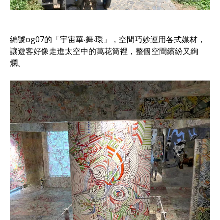
編號og07的「宇宙華‧舞‧環」，空間巧妙運用各式媒材，
讓遊客好像走進太空中的萬花筒裡，整個空間繽紛又絢
爛。