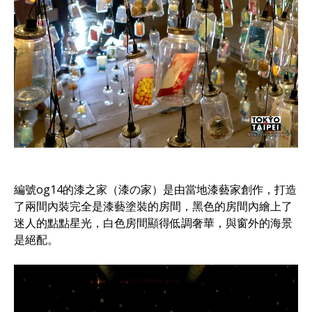
編號og14的漆之家（漆の家）是由當地漆藝家創作，打造
了兩間內裝完全是漆藝塗裝的房間，黑色的房間內繪上了
迷人的點點星光，白色房間顯得低調奢華，與窗外的海景
是絕配。