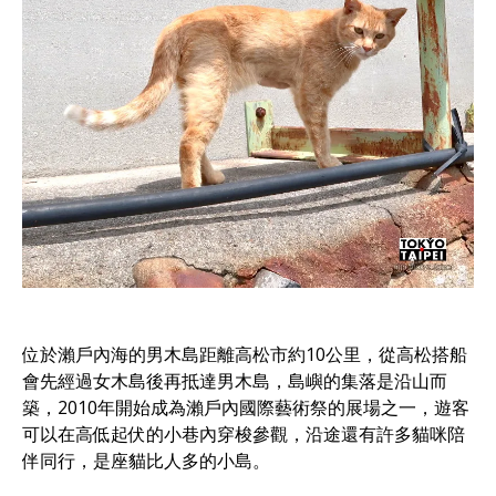
位於瀨戶內海的男木島距離高松市約10公里，從高松搭船
會先經過女木島後再抵達男木島，島嶼的集落是沿山而
築，2010年開始成為瀨戶內國際藝術祭的展場之一，遊客
可以在高低起伏的小巷內穿梭參觀，沿途還有許多貓咪陪
伴同行，是座貓比人多的小島。