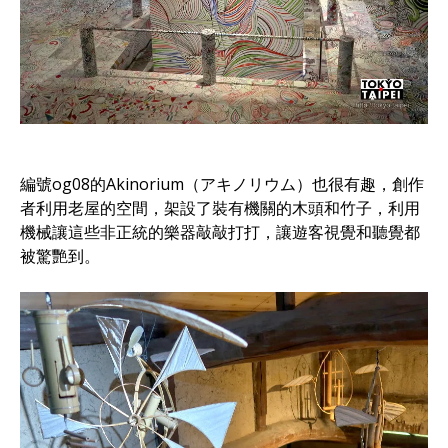
編號og08的Akinorium（アキノリウム）也很有趣，創作
者利用老屋的空間，架設了裝有機關的木頭和竹子，利用
機械讓這些非正統的樂器敲敲打打，讓遊客視覺和聽覺都
被驚艷到。