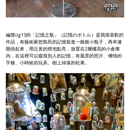
編號og13的「記憶之瓶」（記憶のボトル）是我很喜歡的
作品，有藝術家把島民的記憶裝進一個個小瓶子，再串連
懸掛起來，用泛黃的燈泡點亮，放置在2層樓高的小倉庫
內，在這裡可以窺視別人的記憶，有風景的照片、傳情的
字條、小時候的玩具、樹上掉落的松果。