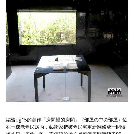
編號og15的創作「房間裡的房間」（部屋の中の部屋）位
在一棟老舊民房內，藝術家把破舊民宅重新翻修成一間傳