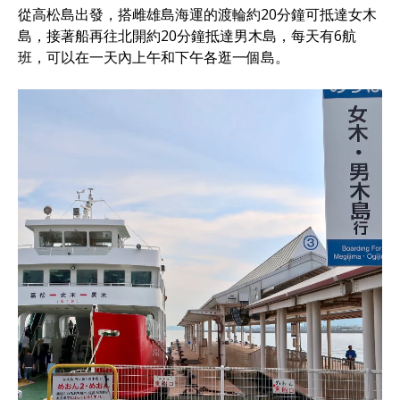
從高松島出發，搭雌雄島海運的渡輪約20分鐘可抵達女木
島，接著船再往北開約20分鐘抵達男木島，每天有6航
班，可以在一天內上午和下午各逛一個島。