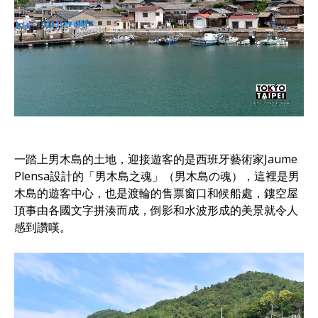
一踏上男木島的土地，迎接遊客的是西班牙藝術家Jaume
Plensa設計的「男木島之魂」（男木島の魂），這裡是男
木島的遊客中心，也是渡輪的售票窗口和候船處，鏤空屋
頂事由各國文字拼湊而成，倒影和水波形成的美景就令人
感到讚嘆。