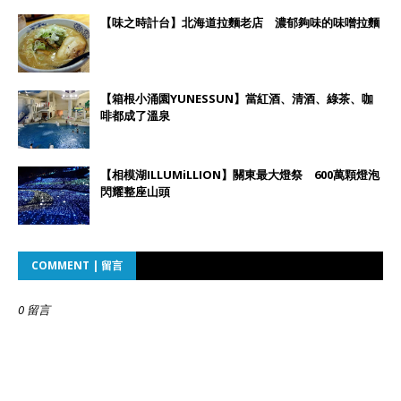
【味之時計台】北海道拉麵老店 濃郁夠味的味噌拉麵
【箱根小涌園YUNESSUN】當紅酒、清酒、綠茶、咖
啡都成了溫泉
【相模湖ILLUMiLLION】關東最大燈祭 600萬顆燈泡
閃耀整座山頭
COMMENT | 留言
0 留言