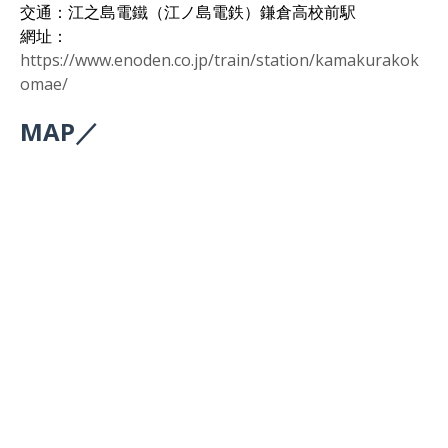
交通：江之島電鐵（江ノ島電鉄）鎌倉高校前駅
網址：
https://www.enoden.co.jp/train/station/kamakurakok
omae/
MAP／