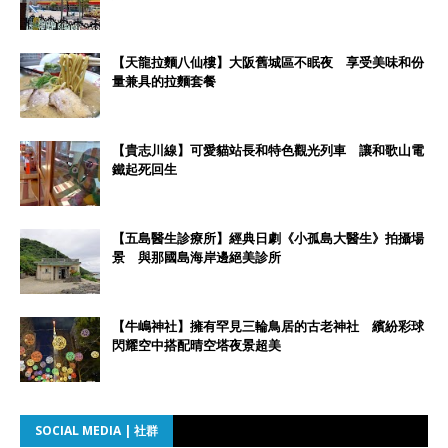
【天龍拉麵八仙樓】大阪舊城區不眠夜 享受美味和份
量兼具的拉麵套餐
【貴志川線】可愛貓站長和特色觀光列車 讓和歌山電
鐵起死回生
【五島醫生診療所】經典日劇《小孤島大醫生》拍攝場
景 與那國島海岸邊絕美診所
【牛嶋神社】擁有罕見三輪鳥居的古老神社 繽紛彩球
閃耀空中搭配晴空塔夜景超美
SOCIAL MEDIA | 社群