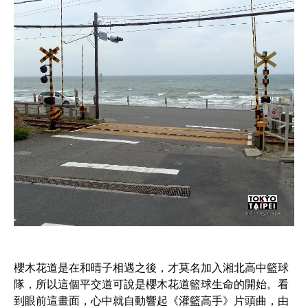
櫻木花道是在和晴子相遇之後，才莫名加入湘北高中籃球
隊，所以這個平交道可說是櫻木花道籃球生命的開始。看
到眼前這畫面，心中就自動響起《灌籃高手》片頭曲，由