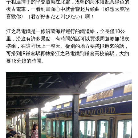
子相遇揮手的平交道就在此處，湛藍的海水搭配黃綠色的
復古電車，一看到畫面心中就會響起片頭曲〈好想大聲說
喜歡你〉（君が好きだと叫びたい）啊！
江之島電鐵是一條沿著海岸運行的鐵道線，全長僅10公
里，沿途有許多景點，有時間的話可以買張周遊券無限次
搭乘，在這裡玩上一整天。從別的地方要搭JR過來的話，
可搭到JR鎌倉駅再轉搭江之島電鐵到鎌倉高校前駅，大約
要18分鐘的時間。