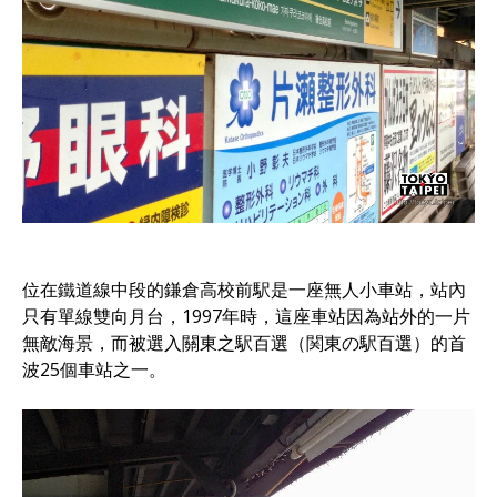
位在鐵道線中段的鎌倉高校前駅是一座無人小車站，站內
只有單線雙向月台，1997年時，這座車站因為站外的一片
無敵海景，而被選入關東之駅百選（関東の駅百選）的首
波25個車站之一。