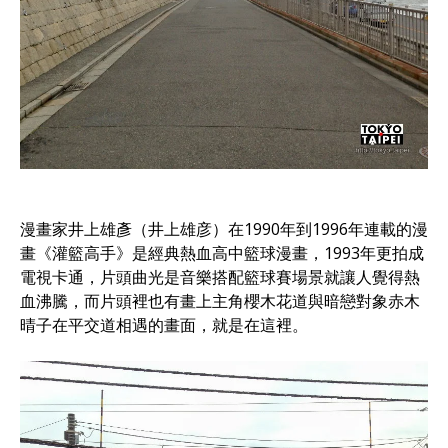
漫畫家井上雄彥（井上雄彦）在1990年到1996年連載的漫
畫《灌籃高手》是經典熱血高中籃球漫畫，1993年更拍成
電視卡通，片頭曲光是音樂搭配籃球賽場景就讓人覺得熱
血沸騰，而片頭裡也有畫上主角櫻木花道與暗戀對象赤木
晴子在平交道相遇的畫面，就是在這裡。