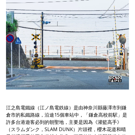
江之島電鐵線（江ノ島電鉄線）是由神奈川縣藤澤市到鎌
倉市的私鐵路線，沿途15個車站中，「鎌倉高校前駅」是
許多台港遊客必到的朝聖地，主要是因為《灌籃高手》
（スラムダンク，SLAM DUNK）片頭裡，櫻木花道和晴