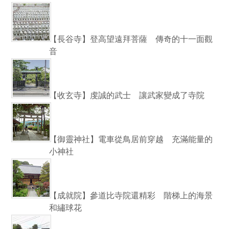
【長谷寺】登高望遠拜菩薩 傳奇的十一面觀
音
【收玄寺】虔誠的武士 讓武家變成了寺院
【御靈神社】電車從鳥居前穿越 充滿能量的
小神社
【成就院】參道比寺院還精彩 階梯上的海景
和繡球花