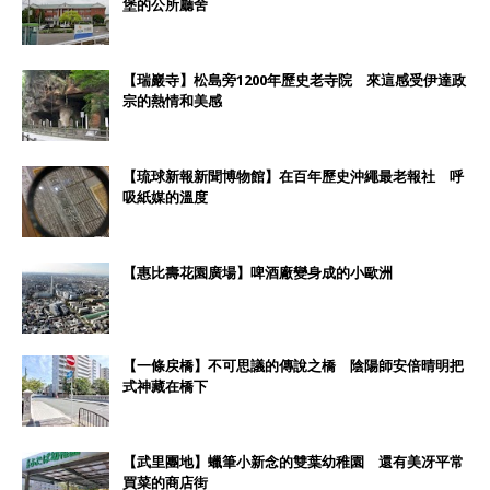
堡的公所廳舍
【瑞巖寺】松島旁1200年歷史老寺院 來這感受伊達政
宗的熱情和美感
【琉球新報新聞博物館】在百年歷史沖繩最老報社 呼
吸紙媒的溫度
【惠比壽花園廣場】啤酒廠變身成的小歐洲
【一條戻橋】不可思議的傳說之橋 陰陽師安倍晴明把
式神藏在橋下
【武里團地】蠟筆小新念的雙葉幼稚園 還有美冴平常
買菜的商店街