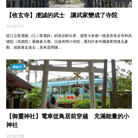
【收玄寺】虔誠的武士 讓武家變成了寺院
2018/7/10
從江之島電鐵（江ノ島電鉄）的長谷駅出來，遊客大多都一路直奔長谷寺和高
德院（高徳院）看鎌倉大佛。沿途有間小寺院，看到許多外國遊客拐進去參
觀，就跟著走進去，原來是間鎌…
神奈川
【御靈神社】電車從鳥居前穿越 充滿能量的小
神社
2018/7/08