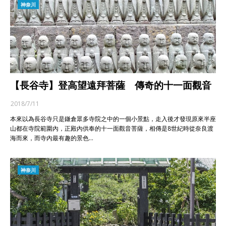
神奈川
【長谷寺】登高望遠拜菩薩 傳奇的十一面觀音
2018/7/11
本來以為長谷寺只是鎌倉眾多寺院之中的一個小景點，走入後才發現原來半座
山都在寺院範圍內，正殿內供奉的十一面觀音菩薩，相傳是8世紀時從奈良渡
海而來，而寺內最有趣的景色…
神奈川