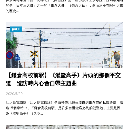
的是「日本三大佛」之一的「鎌倉大佛」（鎌倉大仏），然而這座寺院和大佛
的歷史…
神奈川
【鎌倉高校前駅】《灌籃高手》片頭的那個平交
道 造訪時內心會自帶主題曲
2020/5/29
江之島電鐵線（江ノ島電鉄線）是由神奈川縣藤澤市到鎌倉市的私鐵路線，沿
途15個車站中，「鎌倉高校前駅」是許多台港遊客必到的朝聖地，主要是因
為《灌籃高手》（スラ…