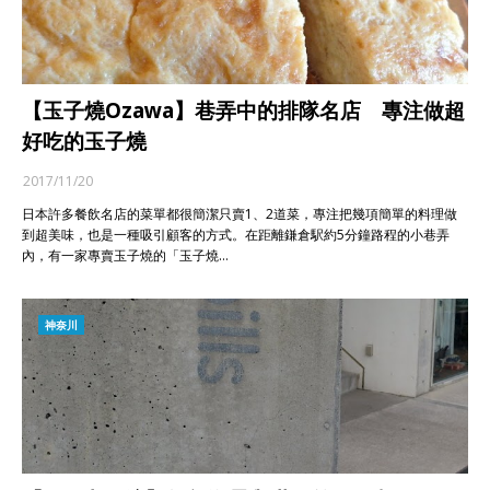
【玉子燒Ozawa】巷弄中的排隊名店 專注做超
好吃的玉子燒
2017/11/20
日本許多餐飲名店的菜單都很簡潔只賣1、2道菜，專注把幾項簡單的料理做
到超美味，也是一種吸引顧客的方式。在距離鎌倉駅約5分鐘路程的小巷弄
內，有一家專賣玉子燒的「玉子燒…
神奈川