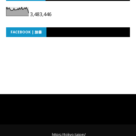
3,483,446
FACEBOOK | 臉書
https://tokyo.taipei/