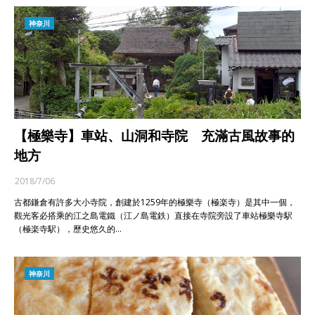
神奈川
【極樂寺】車站、山洞和寺院 充滿古風故事的
地方
2018/7/06
古都鎌倉有許多大小寺院，創建於1259年的極樂寺（極楽寺）是其中一個，
觀光客必搭乘的江之島電鐵（江ノ島電鉄）直接在寺院旁設了車站極樂寺駅
（極楽寺駅），歷史悠久的…
神奈川