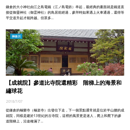
鎌倉的大小神社由江之島電鐵（江ノ島電鉄）串起，最經典的畫面就是鐵道直
接從御靈神社（御霊神社）的鳥居前經過，參拜時如果遇上火車通過，還得等
平交道升起才能跨越。但眾多…
神奈川
【成就院】參道比寺院還精彩 階梯上的海景和
繡球花
2018/7/07
從鎌倉的極樂寺（極楽寺）出發往下走，下一個景點通常就是位於半山腰的成
就院，同樣是建於13世紀的古寺院，這裡的風景更是迷人，爬上和爬下的參
道階梯上，沿途種滿了…