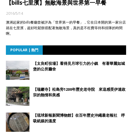
【bills七里濱】無敵海景與世界第一早餐
2016/5/14
澳洲起家的bills餐廳曾被評為「世界第一的早餐」，它在日本開的第一家分店
就在七里濱，超好吃鬆餅搭配著無敵海景，真的是不枉費等待和排隊的時間
啊。
POPULAR | 熱門
【太良町役場】看得見月球引力的小鎮 有著華麗如城
堡的公所廳舍
【瑞巖寺】松島旁1200年歷史老寺院 來這感受伊達政
宗的熱情和美感
【琉球新報新聞博物館】在百年歷史沖繩最老報社 呼
吸紙媒的溫度