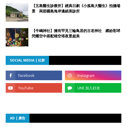
【五島醫生診療所】經典日劇《小孤島大醫生》拍攝場
景 與那國島海岸邊絕美診所
【牛嶋神社】擁有罕見三輪鳥居的古老神社 繽紛彩球
閃耀空中搭配晴空塔夜景超美
SOCIAL MEDIA | 社群
AD | 廣告