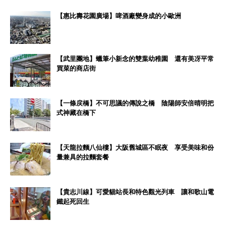
【惠比壽花園廣場】啤酒廠變身成的小歐洲
【武里團地】蠟筆小新念的雙葉幼稚園 還有美冴平常
買菜的商店街
【一條戻橋】不可思議的傳說之橋 陰陽師安倍晴明把
式神藏在橋下
【天龍拉麵八仙樓】大阪舊城區不眠夜 享受美味和份
量兼具的拉麵套餐
【貴志川線】可愛貓站長和特色觀光列車 讓和歌山電
鐵起死回生