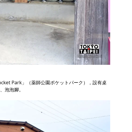
ket Park」（薬師公園ポケットパーク），設有桌
、泡泡腳。