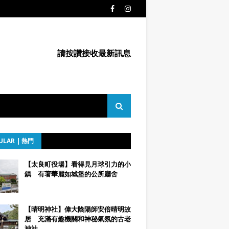
請按讚接收最新訊息
ULAR | 熱門
【太良町役場】看得見月球引力的小
鎮 有著華麗如城堡的公所廳舍
【晴明神社】偉大陰陽師安倍晴明故
居 充滿有趣機關和神秘氣氛的古老
神社