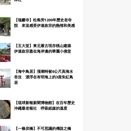
【瑞巖寺】松島旁1200年歷史老寺
院 來這感受伊達政宗的熱情和美感
【五大堂】東北最古現存桃山建築
伊達政宗蓋在海岸邊的華麗小佛堂
【海中鳥居】漲潮時被6公尺高海水
吞沒 漂浮在有明海上的3座朱紅鳥
居
【琉球新報新聞博物館】在百年歷史
沖繩最老報社 呼吸紙媒的溫度
【一條戻橋】不可思議的傳說之橋