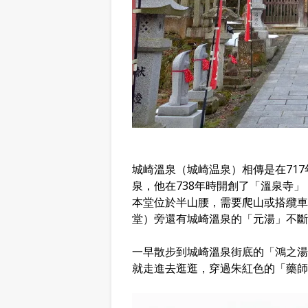
城崎溫泉（城崎温泉）相傳是在717
泉，他在738年時開創了「溫泉寺
本堂位於半山腰，需要爬山或搭纜車
堂）旁還有城崎溫泉的「元湯」不斷
一早散步到城崎溫泉街底的「鴻之湯
就走進去逛逛，穿過朱紅色的「藥師