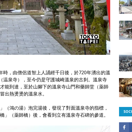
年時，由僧侶道智上人誦經千日後，於720年湧出的溫
」（温泉寺），至今仍是守護城崎溫泉的古刹。溫泉寺
才能到達，至於山腳下的溫泉寺山門和藥師堂（薬師
冒出熱燙燙的溫泉水。
」（鴻の湯）泡完湯後，發現了對面溫泉寺的指標，
SOCI
橋」（薬師橋）後，會看到立有溫泉寺石碑的參道。