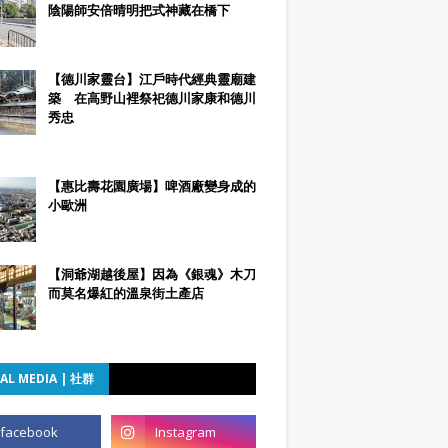
陰陽師安倍晴明把式神藏在橋下
【德川家靈台】江戶時代經典靈廟建
築 在高野山裡祭祀德川家康和德川
秀忠
【惠比壽花園廣場】啤酒廠變身成的
小歐洲
【洞爺湖越後屋】因為《銀魂》木刀
而莫名爆紅的溫泉街土產店
AL MEDIA | 社群