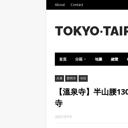
About
Contact
TOKYO‧TAI
首頁
分區
地圖
總覽
兵庫
豐岡市
寺院
【溫泉寺】半山腰13
寺
2021/2/19