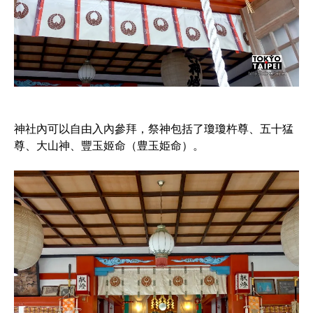
神社內可以自由入內參拜，祭神包括了瓊瓊杵尊、五十猛
尊、大山神、豐玉姬命（豊玉姫命）。