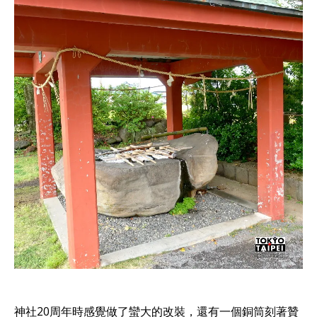
神社20周年時感覺做了蠻大的改裝，還有一個銅筒刻著贊