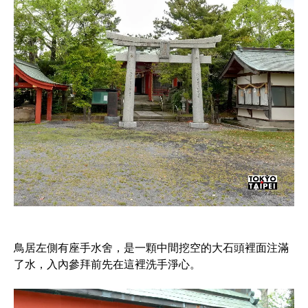
鳥居左側有座手水舍，是一顆中間挖空的大石頭裡面注滿
了水，入內參拜前先在這裡洗手淨心。