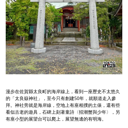
漫步在佐賀縣太良町的海岸線上，看到一座歷史不太悠久
的「太良嶽神社」，至今只有創建50年，就順道走入參
拜。神社旁就是海岸線，空地上有座相撲的土俵，還有些
看似古老的遊具，石碑上刻著童詩〈招潮蟹與少年〉，另
有座小型的展望台可以爬上，展望無邊的有明海。