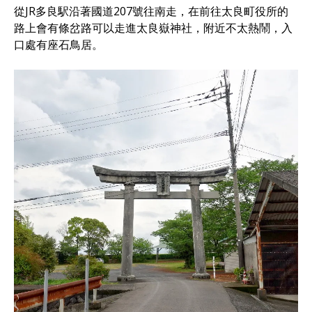
從JR多良駅沿著國道207號往南走，在前往太良町役所的
路上會有條岔路可以走進太良嶽神社，附近不太熱鬧，入
口處有座石鳥居。