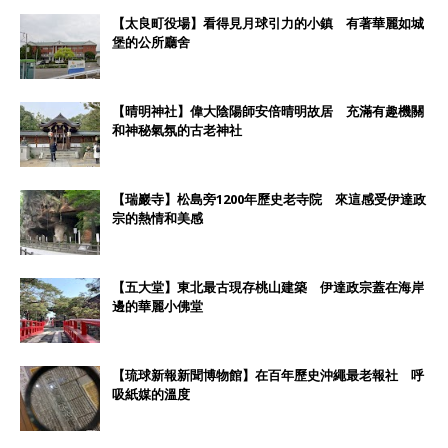
【太良町役場】看得見月球引力的小鎮 有著華麗如城
堡的公所廳舍
【晴明神社】偉大陰陽師安倍晴明故居 充滿有趣機關
和神秘氣氛的古老神社
【瑞巖寺】松島旁1200年歷史老寺院 來這感受伊達政
宗的熱情和美感
【五大堂】東北最古現存桃山建築 伊達政宗蓋在海岸
邊的華麗小佛堂
【琉球新報新聞博物館】在百年歷史沖繩最老報社 呼
吸紙媒的溫度