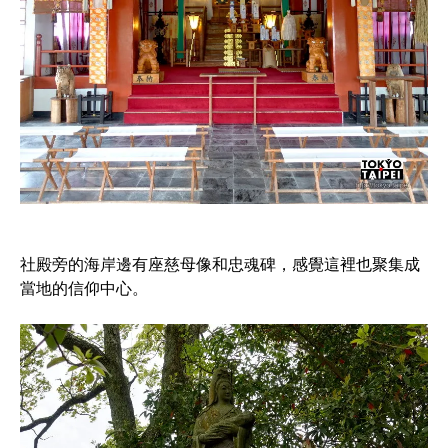
社殿旁的海岸邊有座慈母像和忠魂碑，感覺這裡也聚集成
當地的信仰中心。