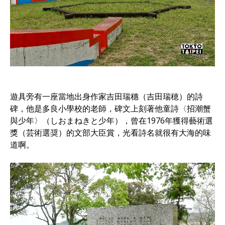
遊具旁有一座當地出身作家吉田瑞穗（吉田瑞穂）的詩
碑，他是多良小學校的老師，碑文上刻著他童詩〈招潮蟹
與少年〉（しおまねきと少年），曾在1976年獲得藝術選
獎（芸術選奨）的文部大臣賞，光看詩名就很有大海的味
道啊。