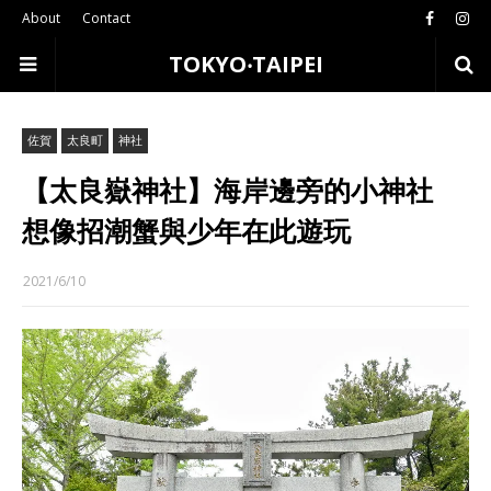
About
Contact
TOKYO‧TAIPEI
佐賀
太良町
神社
【太良嶽神社】海岸邊旁的小神社
想像招潮蟹與少年在此遊玩
2021/6/10