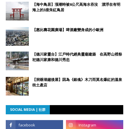
【海中鳥居】漲潮時被6公尺高海水吞沒 漂浮在有明
海上的3座朱紅鳥居
【惠比壽花園廣場】啤酒廠變身成的小歐洲
【德川家靈台】江戶時代經典靈廟建築 在高野山裡祭
祀德川家康和德川秀忠
【洞爺湖越後屋】因為《銀魂》木刀而莫名爆紅的溫泉
街土產店
SOCIAL MEDIA | 社群