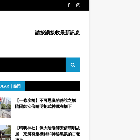
請按讚接收最新訊息
ULAR | 熱門
【一條戻橋】不可思議的傳說之橋
陰陽師安倍晴明把式神藏在橋下
【晴明神社】偉大陰陽師安倍晴明故
居 充滿有趣機關和神秘氣氛的古老
神社