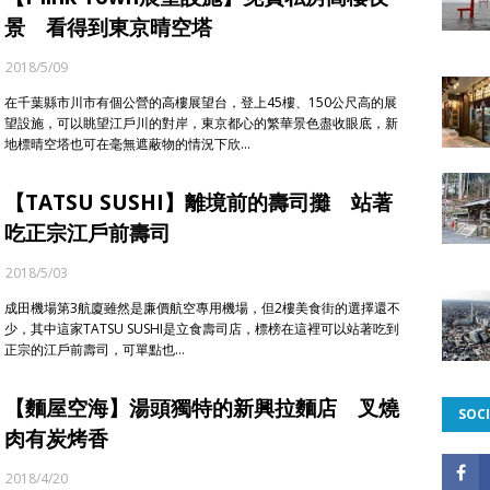
景 看得到東京晴空塔
2018/5/09
在千葉縣市川市有個公營的高樓展望台，登上45樓、150公尺高的展
望設施，可以眺望江戶川的對岸，東京都心的繁華景色盡收眼底，新
地標晴空塔也可在毫無遮蔽物的情況下欣…
【TATSU SUSHI】離境前的壽司攤 站著
吃正宗江戶前壽司
2018/5/03
成田機場第3航廈雖然是廉價航空專用機場，但2樓美食街的選擇還不
少，其中這家TATSU SUSHI是立食壽司店，標榜在這裡可以站著吃到
正宗的江戶前壽司，可單點也…
【麵屋空海】湯頭獨特的新興拉麵店 叉燒
SOCI
肉有炭烤香
2018/4/20