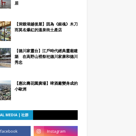
居
【洞爺湖越後屋】因為《銀魂》木刀
而莫名爆紅的溫泉街土產店
【德川家靈台】江戶時代經典靈廟建
築 在高野山裡祭祀德川家康和德川
秀忠
【惠比壽花園廣場】啤酒廠變身成的
小歐洲
AL MEDIA | 社群