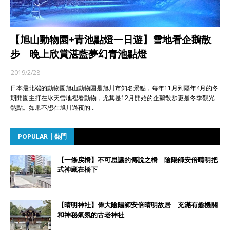
【旭山動物園+青池點燈一日遊】雪地看企鵝散
步 晚上欣賞湛藍夢幻青池點燈
2019/2/28
日本最北端的動物園旭山動物園是旭川市知名景點，每年11月到隔年4月的冬
期開園主打在冰天雪地裡看動物，尤其是12月開始的企鵝散步更是冬季觀光
熱點。如果不想在旭川過夜的…
POPULAR | 熱門
【一條戻橋】不可思議的傳說之橋 陰陽師安倍晴明把
式神藏在橋下
【晴明神社】偉大陰陽師安倍晴明故居 充滿有趣機關
和神秘氣氛的古老神社