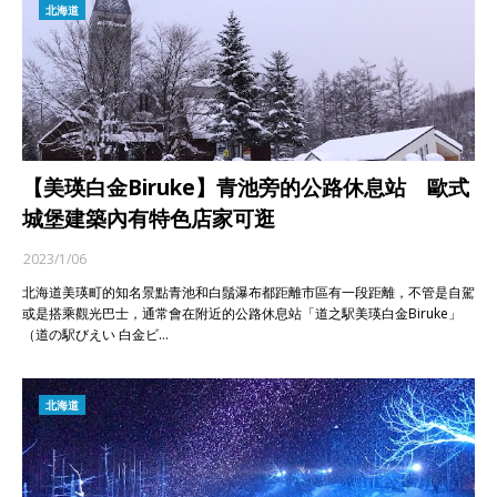
北海道
【美瑛白金Biruke】青池旁的公路休息站 歐式
城堡建築內有特色店家可逛
2023/1/06
北海道美瑛町的知名景點青池和白鬚瀑布都距離市區有一段距離，不管是自駕
或是搭乘觀光巴士，通常會在附近的公路休息站「道之駅美瑛白金Biruke」
（道の駅びえい 白金ビ…
北海道