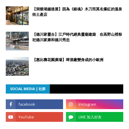
【洞爺湖越後屋】因為《銀魂》木刀而莫名爆紅的溫泉
街土產店
【德川家靈台】江戶時代經典靈廟建築 在高野山裡祭
祀德川家康和德川秀忠
【惠比壽花園廣場】啤酒廠變身成的小歐洲
SOCIAL MEDIA | 社群