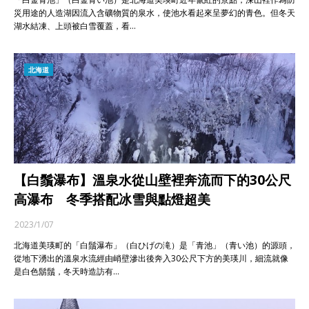
災用途的人造湖因流入含礦物質的泉水，使池水看起來呈夢幻的青色。但冬天
湖水結凍、上頭被白雪覆蓋，看…
北海道
【白鬚瀑布】溫泉水從山壁裡奔流而下的30公尺
高瀑布 冬季搭配冰雪與點燈超美
2023/1/07
北海道美瑛町的「白鬚瀑布」（白ひげの滝）是「青池」（青い池）的源頭，
從地下湧出的溫泉水流經由峭壁滲出後奔入30公尺下方的美瑛川，細流就像
是白色鬍鬚，冬天時造訪有…