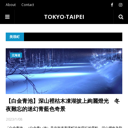
About
Contact
TOKYO‧TAIPEI
美瑛町
北海道
【白金青池】深山裡枯木凍湖披上絢麗燈光 冬
夜難忘的迷幻青藍色奇景
2023/1/08
「白金青池」（白金青い池）是北海道美瑛町近年竄紅的景點，深山裡作為防