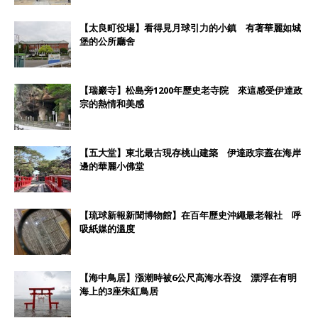
【太良町役場】看得見月球引力的小鎮 有著華麗如城
堡的公所廳舍
【瑞巖寺】松島旁1200年歷史老寺院 來這感受伊達政
宗的熱情和美感
【五大堂】東北最古現存桃山建築 伊達政宗蓋在海岸
邊的華麗小佛堂
【琉球新報新聞博物館】在百年歷史沖繩最老報社 呼
吸紙媒的溫度
【海中鳥居】漲潮時被6公尺高海水吞沒 漂浮在有明
海上的3座朱紅鳥居