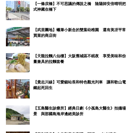
【一條戻橋】不可思議的傳說之橋 陰陽師安倍晴明把
式神藏在橋下
【武里團地】蠟筆小新念的雙葉幼稚園 還有美冴平常
買菜的商店街
【天龍拉麵八仙樓】大阪舊城區不眠夜 享受美味和份
量兼具的拉麵套餐
【貴志川線】可愛貓站長和特色觀光列車 讓和歌山電
鐵起死回生
【五島醫生診療所】經典日劇《小孤島大醫生》拍攝場
景 與那國島海岸邊絕美診所