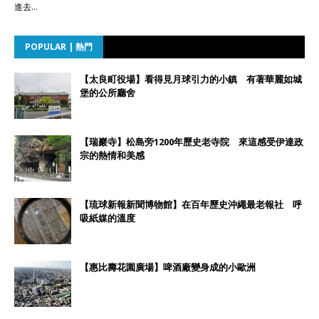
進去…
POPULAR | 熱門
【太良町役場】看得見月球引力的小鎮 有著華麗如城
堡的公所廳舍
【瑞巖寺】松島旁1200年歷史老寺院 來這感受伊達政
宗的熱情和美感
【琉球新報新聞博物館】在百年歷史沖繩最老報社 呼
吸紙媒的溫度
【惠比壽花園廣場】啤酒廠變身成的小歐洲