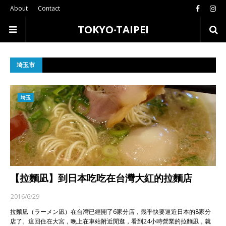
About
Contact
TOKYO‧TAIPEI
埼玉市
埼玉
【拉麵凪】到日本吃吃在台灣大紅的拉麵店
2016/6/29
拉麵凪（ラーメン凪）在台灣已經開了6家分店，幾乎快要逼近日本的8家分
店了。這回住在大宮，晚上在車站附近閒逛，看到24小時營業的拉麵凪，就