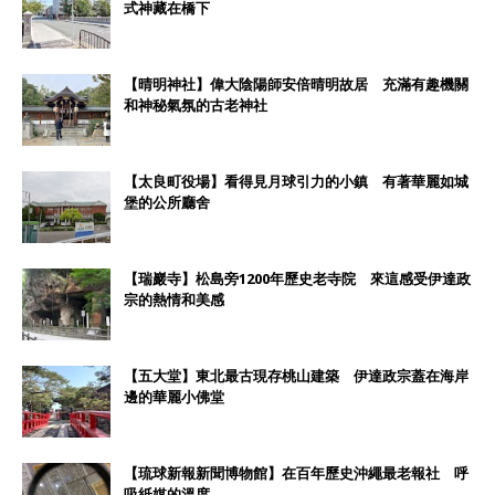
式神藏在橋下
【晴明神社】偉大陰陽師安倍晴明故居 充滿有趣機關
和神秘氣氛的古老神社
【太良町役場】看得見月球引力的小鎮 有著華麗如城
堡的公所廳舍
【瑞巖寺】松島旁1200年歷史老寺院 來這感受伊達政
宗的熱情和美感
【五大堂】東北最古現存桃山建築 伊達政宗蓋在海岸
邊的華麗小佛堂
【琉球新報新聞博物館】在百年歷史沖繩最老報社 呼
吸紙媒的溫度