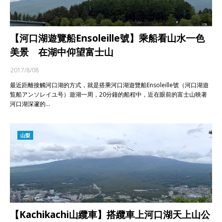
【河口湖遊覽船Ensoleille號】乘船看山水一色
美景 在湖中仰望富士山
2017/8/08
最近距離接觸河口湖的方式，就是搭乘河口湖遊覽船Ensoleille號（河口湖遊
覧船アンソレイユ号）遊湖一周，20分鐘的船程中，近在眼前的富士山映著
河口湖深邃的…
山梨
【Kachikachi山纜車】搭纜車上河口湖天上山公