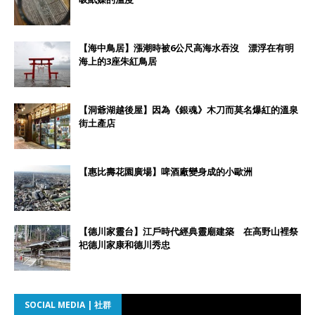
【海中鳥居】漲潮時被6公尺高海水吞沒 漂浮在有明
海上的3座朱紅鳥居
【洞爺湖越後屋】因為《銀魂》木刀而莫名爆紅的溫泉
街土產店
【惠比壽花園廣場】啤酒廠變身成的小歐洲
【德川家靈台】江戶時代經典靈廟建築 在高野山裡祭
祀德川家康和德川秀忠
SOCIAL MEDIA | 社群