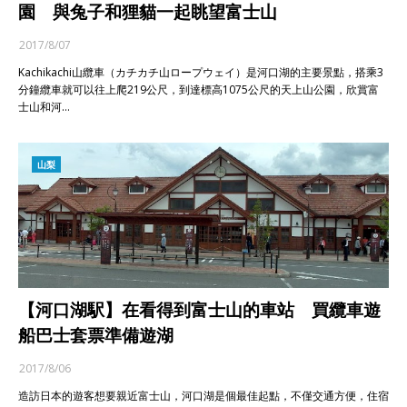
園 與兔子和狸貓一起眺望富士山
2017/8/07
Kachikachi山纜車（カチカチ山ロープウェイ）是河口湖的主要景點，搭乘3
分鐘纜車就可以往上爬219公尺，到達標高1075公尺的天上山公園，欣賞富
士山和河…
山梨
【河口湖駅】在看得到富士山的車站 買纜車遊
船巴士套票準備遊湖
2017/8/06
造訪日本的遊客想要親近富士山，河口湖是個最佳起點，不僅交通方便，住宿