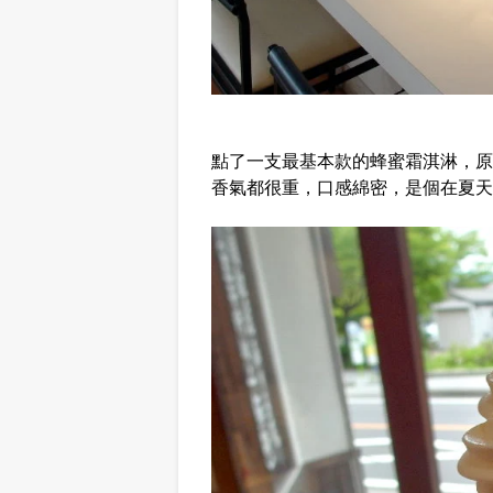
點了一支最基本款的蜂蜜霜淇淋，原
香氣都很重，口感綿密，是個在夏天