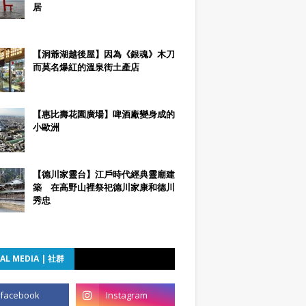
居
【洞爺湖越後屋】因為《銀魂》木刀
而莫名爆紅的溫泉街土產店
【惠比壽花園廣場】啤酒廠變身成的
小歐洲
【德川家靈台】江戶時代經典靈廟建
築 在高野山裡祭祀德川家康和德川
秀忠
AL MEDIA | 社群