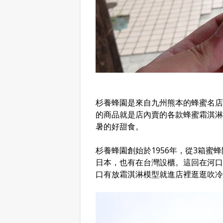
杉養蜂園是來自九州熊本的蜂蜜名店
的商品就是店內賣的各款蜂蜜霜淇淋
暑的好甜食。
杉養蜂園創始於1956年，從3箱
日本，也有在台灣設櫃。這回在河口
口有放霜淇淋模型就進店裡逛逛吹冷