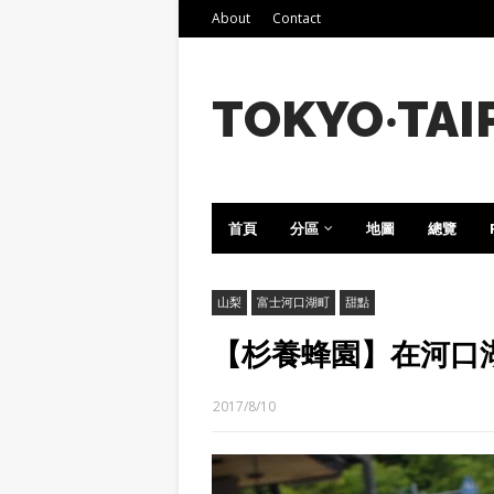
About
Contact
TOKYO‧TAI
首頁
分區
地圖
總覽
山梨
富士河口湖町
甜點
【杉養蜂園】在河口
2017/8/10