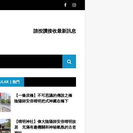
請按讚接收最新訊息
ULAR | 熱門
【一條戻橋】不可思議的傳說之橋
陰陽師安倍晴明把式神藏在橋下
【晴明神社】偉大陰陽師安倍晴明故
居 充滿有趣機關和神秘氣氛的古老
神社