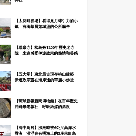
【太良町役場】看得見月球引力的小
鎮 有著華麗如城堡的公所廳舍
【瑞巖寺】松島旁1200年歷史老寺
院 來這感受伊達政宗的熱情和美感
【五大堂】東北最古現存桃山建築
伊達政宗蓋在海岸邊的華麗小佛堂
【琉球新報新聞博物館】在百年歷史
沖繩最老報社 呼吸紙媒的溫度
【海中鳥居】漲潮時被6公尺高海水
吞沒 漂浮在有明海上的3座朱紅鳥