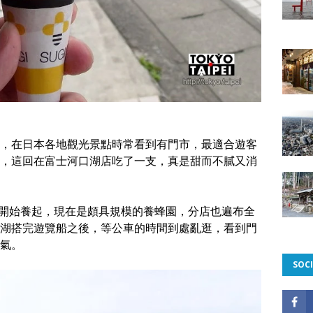
，在日本各地觀光景點時常看到有門市，最適合遊客
，這回在富士河口湖店吃了一支，真是甜而不膩又消
蜜蜂開始養起，現在是頗具規模的養蜂園，分店也遍布全
湖搭完遊覽船之後，等公車的時間到處亂逛，看到門
氣。
SOCI