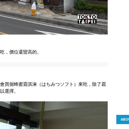
吃，價位還蠻高的。
會買個蜂蜜霜淇淋（はちみつソフト）來吃，除了霜
以選擇。
ABO