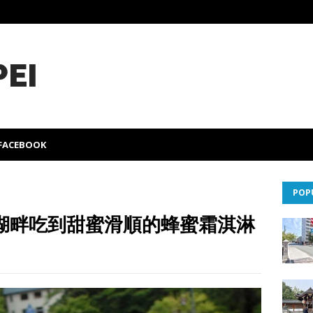
PEI
FACEBOOK
POP
湖畔吃到甜蜜滑順的蜂蜜霜淇淋