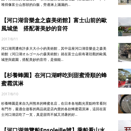
堆得像富士山形狀的白飯，旁邊淋上滿滿的…
【河口湖音樂盒之森美術館】富士山前的歐
風城堡 搭配著美妙的音符
2017/8/11
河口湖周遭有許多大大小小的美術館，其中這座河口湖音樂盒之森美
術館（河口湖オルゴールの森美術館）就在富士山前有著壯觀的歐風
城堡與庭園，搭配美妙的音符，是個能…
【杉養蜂園】在河口湖畔吃到甜蜜滑順的蜂
蜜霜淇淋
2017/8/10
杉養蜂園是來自九州熊本的蜂蜜名店，在日本各地觀光景點時常看到
有門市，最適合遊客的商品就是店內賣的各款蜂蜜霜淇淋，這回在富
士河口湖店吃了一支，真是甜而不膩又消暑的好…
【河口湖遊覽船Ensoleille號】乘船看山水