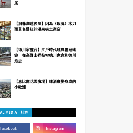
居
【洞爺湖越後屋】因為《銀魂》木刀
而莫名爆紅的溫泉街土產店
【德川家靈台】江戶時代經典靈廟建
築 在高野山裡祭祀德川家康和德川
秀忠
【惠比壽花園廣場】啤酒廠變身成的
小歐洲
AL MEDIA | 社群