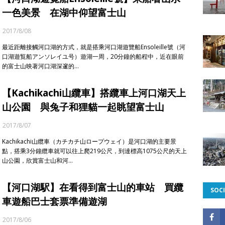
一色美景 在湖中仰望富士山
2017/8/08
最近距離接觸河口湖的方式，就是搭乘河口湖遊覽船Ensoleille號（河
口湖遊覧船アンソレイユ号）遊湖一周，20分鐘的船程中，近在眼前
的富士山映著河口湖深邃的…
【Kachikachi山纜車】搭纜車上河口湖天上
山公園 與兔子和狸貓一起眺望富士山
2017/8/07
Kachikachi山纜車（カチカチ山ロープウェイ）是河口湖的主要景
點，搭乘3分鐘纜車就可以往上爬219公尺，到達標高1075公尺的天上
山公園，欣賞富士山和河…
【河口湖駅】在看得到富士山的車站 買纜
SOCI
車遊船巴士套票準備遊湖
2017/8/06