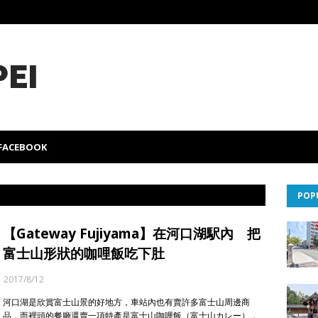
PEI
FACEBOOK
POP
【Gateway Fujiyama】在河口湖駅內 把
富士山形狀的咖哩飯吃下肚
2017/8/12
河口湖是欣賞富士山景的好地方，車站內也有賣許多富士山周邊商
品，而裡頭的餐廳還賣一項特產是富士山咖哩飯（富士山カレー），