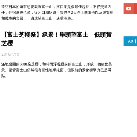
造訪日本的遊客想要親近富士山，河口湖是個最佳起點，不僅交通方
便，住宿選擇也多，從河口湖駅還可買包含2天巴士無限搭以及遊覽船
和纜車的套票，一邊遠望富士山一邊環湖遊…
【富士芝櫻祭】絕景！舉頭望富士 低頭賞
AD 
芝櫻
2016/4/10
滿地盛開的80萬朵芝櫻，和時而浮現眼前的富士山，形成一個絕世美
景。儘管富士山仍然很有個性地半掩面，但眼前的景象衝擊力已是滿
點。