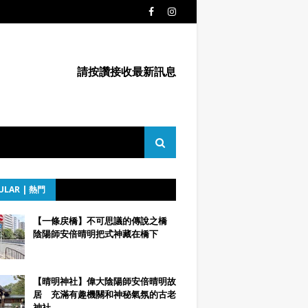
請按讚接收最新訊息
ULAR | 熱門
【一條戻橋】不可思議的傳說之橋
陰陽師安倍晴明把式神藏在橋下
【晴明神社】偉大陰陽師安倍晴明故
居 充滿有趣機關和神秘氣氛的古老
神社