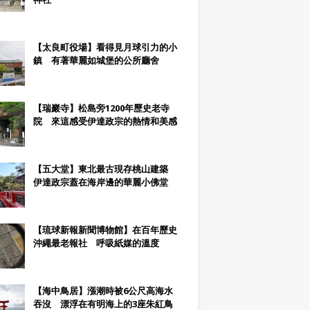
【太良町役場】看得見月球引力的小
鎮 有著華麗如城堡的公所廳舍
【瑞巖寺】松島旁1200年歷史老寺
院 來這感受伊達政宗的熱情和美感
【五大堂】東北最古現存桃山建築
伊達政宗蓋在海岸邊的華麗小佛堂
【琉球新報新聞博物館】在百年歷史
沖繩最老報社 呼吸紙媒的溫度
【海中鳥居】漲潮時被6公尺高海水
吞沒 漂浮在有明海上的3座朱紅鳥