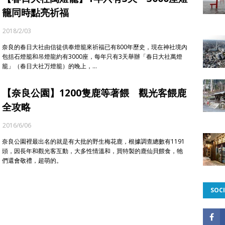
籠同時點亮祈福
2018/2/03
奈良的春日大社由信徒供奉燈籠來祈福已有800年歷史，現在神社境內
包括石燈籠和吊燈龍約有3000座，每年只有3天舉辦「春日大社萬燈
籠」（春日大社万燈籠）的晚上，…
【奈良公園】1200隻鹿等著餵 觀光客餵鹿
全攻略
2016/6/06
奈良公園裡最出名的就是有大批的野生梅花鹿，根據調查總數有1191
頭，因長年和觀光客互動，大多性情溫和，買特製的鹿仙貝餵食，牠
們還會敬禮，超萌的。
SOCI