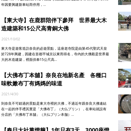
年因要興建新車站而停用，…
【東大寺】在鹿群陪伴下參拜 世界最大木
造建築和15公尺高青銅大佛
2021/10/02
東大寺是遊客造訪奈良的必遊景點，這座老寺院是由第45代聖武天皇
於728年興建，因建在首都平城京以東而得名，寺內的大佛殿是世界最
大的木造建築，裡面供奉15公尺高…
【大佛布丁本舖】奈良在地新名產 各種口
味軟嫩布丁有媽媽的味道
2021/4/30
到奈良不可錯過的景點是東大寺裡的大佛，不過近年跟奈良大佛連結
在一起的伴手禮其實是「大佛布丁」（大仏プリン），在車站就設有
分店的「大佛布丁本舖」（大仏プリン本舗）…
【春日大社萬燈籠】1年只有3天 3000座燈