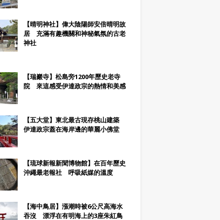
【晴明神社】偉大陰陽師安倍晴明故
居 充滿有趣機關和神秘氣氛的古老
神社
【瑞巖寺】松島旁1200年歷史老寺
院 來這感受伊達政宗的熱情和美感
【五大堂】東北最古現存桃山建築
伊達政宗蓋在海岸邊的華麗小佛堂
【琉球新報新聞博物館】在百年歷史
沖繩最老報社 呼吸紙媒的溫度
【海中鳥居】漲潮時被6公尺高海水
吞沒 漂浮在有明海上的3座朱紅鳥