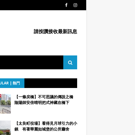
請按讚接收最新訊息
ULAR | 熱門
【一條戻橋】不可思議的傳說之橋
陰陽師安倍晴明把式神藏在橋下
【太良町役場】看得見月球引力的小
鎮 有著華麗如城堡的公所廳舍