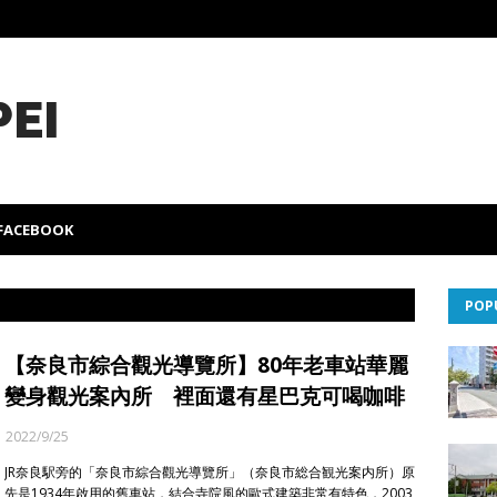
PEI
FACEBOOK
POP
【奈良市綜合觀光導覽所】80年老車站華麗
變身觀光案內所 裡面還有星巴克可喝咖啡
2022/9/25
JR奈良駅旁的「奈良市綜合觀光導覽所」（奈良市総合観光案内所）原
先是1934年啟用的舊車站，結合寺院風的歐式建築非常有特色，2003