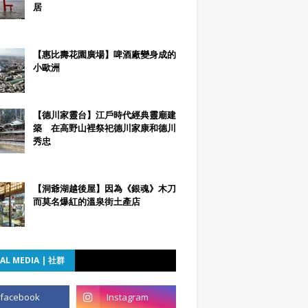
居
【惠比壽花園廣場】啤酒廠變身成的
小歐洲
【德川家靈台】江戶時代經典靈廟建
築 在高野山裡祭祀德川家康和德川
秀忠
【洞爺湖越後屋】因為《銀魂》木刀
而莫名爆紅的溫泉街土產店
AL MEDIA | 社群