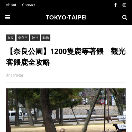
About
Contact
TOKYO‧TAIPEI
奈良
奈良市
神社
動物
【奈良公園】1200隻鹿等著餵 觀光
客餵鹿全攻略
2016/6/06