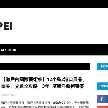
PEI
FACEBOOK
POP
【瀨戶內國際藝術祭】12小島2港口展品、
票券、交通全攻略 3年1度海洋藝術饗宴
SOCI
2019/11/03
瀨戶內國際藝術祭（瀬戸内国際芸術祭）創始於2010年，今年舉辦第
4回，來自世界各國的藝術家們以瀨戶內海12個島嶼和本州、四國2個