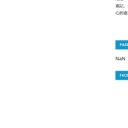
遊記。
心的遊
PAG
NaN
FAC