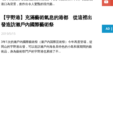
港口為背景，創作出令人驚豔的現代藝…
【宇野港】充滿藝術氣息的港都 從這裡出
發造訪瀨戶內國際藝術祭
AD 
2019/5/15
3年1次的瀨戶內國際藝術祭（瀬戸内国際芸術祭）今年再度登場，從
岡山的宇野港出發，可以造訪瀨戶內海各具特色的小島和展期間的藝
術品，身為藝術祭門戶的宇野港也累積了不…