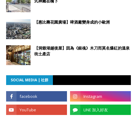
式神藏在橋下
【惠比壽花園廣場】啤酒廠變身成的小歐洲
【洞爺湖越後屋】因為《銀魂》木刀而莫名爆紅的溫泉
街土產店
SOCIAL MEDIA | 社群