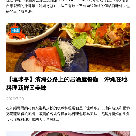
自家製麵的沖繩麵（沖縄そば），除了有放上三層肉和魚板的傳統口味外，也
研發出了海草湯…
沖繩
【琉球亭】濱海公路上的居酒屋餐廳 沖繩在地
料理新鮮又美味
2020/7/30
在沖繩縣恩納村有家蠻具規模的琉球料理居酒屋「琉球亭」，店內裝潢和擺飾
充滿琉球傳統風情，販賣的各式各樣在地料理也頗為美味，尤其是新鮮的生魚
片和海鮮料理相當誘人，意外點…