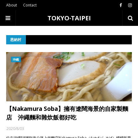
About
Contact
TOKYO‧TAIPEI
恩納村
沖繩
【Nakamura Soba】擁有遼闊海景的自家製麵
店 沖繩麵和雜炊飯都好吃
2020/8/03
位在沖繩58號臨海公路上的麵店Nakamura Soba（なかむらそば）標榜販賣