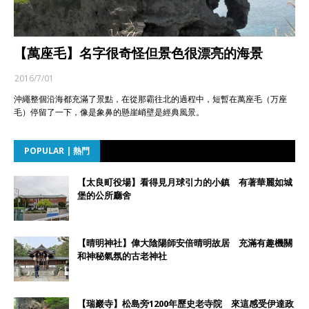
【萬座毛】名字很奇怪但景色很漂亮的海景
2016/7/01
沖繩整個沿海都充滿了景點，在從那霸往北的過程中，短暫在萬座毛（万座
毛）停留了一下，像是象鼻的懸崖峭壁是經典風景。
POPULAR | 熱門
【太良町役場】看得見月球引力的小鎮 有著華麗如城
堡的公所廳舍
【晴明神社】偉大陰陽師安倍晴明故居 充滿有趣機關
和神秘氣氛的古老神社
【瑞巖寺】松島旁1200年歷史老寺院 來這感受伊達政