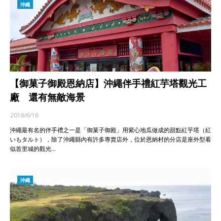
沖繩
【御菓子御殿恩納店】沖繩伴手禮紅芋塔觀光工
廠 還有無敵海景
2018/6/16
沖繩最有名的伴手禮之一是「御菓子御殿」用紫心地瓜做成的甜點紅芋塔（紅
いもタルト），除了沖繩縣內有許多專賣店外，位於恩納村的分店是座外型看
似首里城的觀光…
沖繩