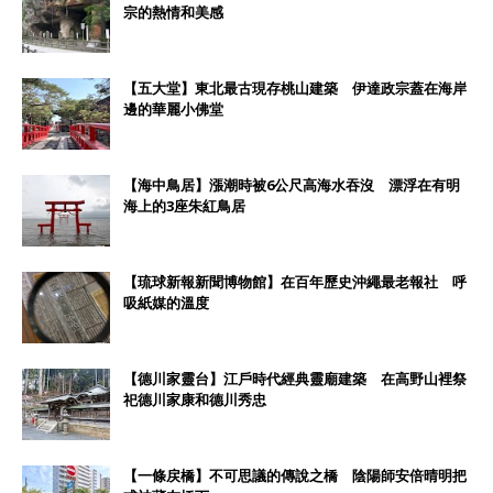
宗的熱情和美感
【五大堂】東北最古現存桃山建築 伊達政宗蓋在海岸
邊的華麗小佛堂
【海中鳥居】漲潮時被6公尺高海水吞沒 漂浮在有明
海上的3座朱紅鳥居
【琉球新報新聞博物館】在百年歷史沖繩最老報社 呼
吸紙媒的溫度
【德川家靈台】江戶時代經典靈廟建築 在高野山裡祭
祀德川家康和德川秀忠
【一條戻橋】不可思議的傳說之橋 陰陽師安倍晴明把