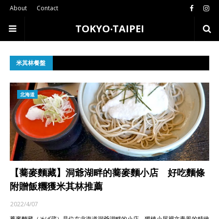
About
Contact
TOKYO‧TAIPEI
米其林餐盤
北海道
【蕎麥麵藏】洞爺湖畔的蕎麥麵小店 好吃麵條
附贈飯糰獲米其林推薦
2022/4/07
蕎麥麵藏（そば蔵）是位在北海道洞爺湖畔的小店，獨棟小屋裡文青風的精緻