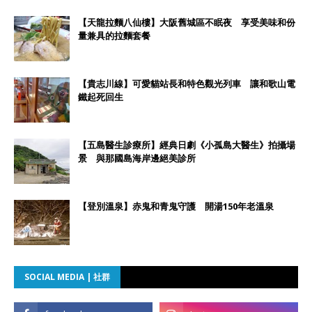
【天龍拉麵八仙樓】大阪舊城區不眠夜 享受美味和份
量兼具的拉麵套餐
【貴志川線】可愛貓站長和特色觀光列車 讓和歌山電
鐵起死回生
【五島醫生診療所】經典日劇《小孤島大醫生》拍攝場
景 與那國島海岸邊絕美診所
【登別溫泉】赤鬼和青鬼守護 開湯150年老溫泉
SOCIAL MEDIA | 社群