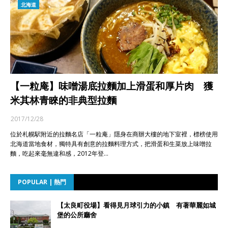
北海道
【一粒庵】味噌湯底拉麵加上滑蛋和厚片肉 獲
米其林青睞的非典型拉麵
2017/12/28
位於札幌駅附近的拉麵名店「一粒庵」隱身在商辦大樓的地下室裡，標榜使用
北海道當地食材，獨特具有創意的拉麵料理方式，把滑蛋和生菜放上味噌拉
麵，吃起來毫無違和感，2012年登…
POPULAR | 熱門
【太良町役場】看得見月球引力的小鎮 有著華麗如城
堡的公所廳舍