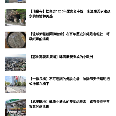
【瑞巖寺】松島旁1200年歷史老寺院 來這感受伊達政
宗的熱情和美感
【琉球新報新聞博物館】在百年歷史沖繩最老報社 呼
吸紙媒的溫度
【惠比壽花園廣場】啤酒廠變身成的小歐洲
【一條戻橋】不可思議的傳說之橋 陰陽師安倍晴明把
式神藏在橋下
【武里團地】蠟筆小新念的雙葉幼稚園 還有美冴平常
買菜的商店街