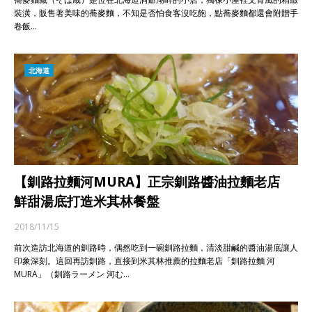
裝潢，販售著美味的蕎麥麵，不知是否怕食客沒吃飽，點蕎麥麵都還會附贈手
卷飯…
北海道
【釧路拉麵河MURA】正宗釧路醬油拉麵老店
鮮甜湯底打造米其林餐盤
2018/11/15
前次造訪北海道的釧路時，偶然吃到一碗釧路拉麵，清淡甜鹹的醬油湯底讓人
印象深刻。這回再訪釧路，直接到米其林推薦的拉麵老店「釧路拉麵 河
MURA」（釧路ラーメン 河む…