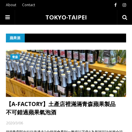
About
Contact
TOKYO‧TAIPEI
蘋果酒
青森
【A-FACTORY】土產店裡滿滿青森蘋果製品
不可錯過蘋果氣泡酒
2020/3/06
從JR青森駅出站往海邊走1分鐘就會看到一整排以字母A為形狀設計的複合設