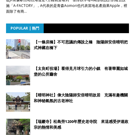
施「A-FACTORY」，A代表的是青森Aomori也代表當地名產蘋果Apple，裡
面除了有商…
POPULAR | 熱門
【一條戻橋】不可思議的傳說之橋 陰陽師安倍晴明把
式神藏在橋下
【太良町役場】看得見月球引力的小鎮 有著華麗如城
堡的公所廳舍
【晴明神社】偉大陰陽師安倍晴明故居 充滿有趣機關
和神秘氣氛的古老神社
【瑞巖寺】松島旁1200年歷史老寺院 來這感受伊達政
宗的熱情和美感