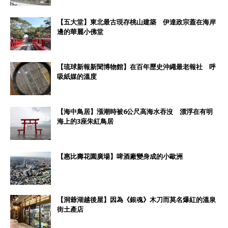
【五大堂】東北最古現存桃山建築 伊達政宗蓋在海岸
邊的華麗小佛堂
【琉球新報新聞博物館】在百年歷史沖繩最老報社 呼
吸紙媒的溫度
【海中鳥居】漲潮時被6公尺高海水吞沒 漂浮在有明
海上的3座朱紅鳥居
【惠比壽花園廣場】啤酒廠變身成的小歐洲
【洞爺湖越後屋】因為《銀魂》木刀而莫名爆紅的溫泉
街土產店