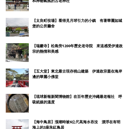
和神秘氣氛的古老神社
【太良町役場】看得見月球引力的小鎮 有著華麗如城
堡的公所廳舍
【瑞巖寺】松島旁1200年歷史老寺院 來這感受伊達政
宗的熱情和美感
【五大堂】東北最古現存桃山建築 伊達政宗蓋在海岸
邊的華麗小佛堂
【琉球新報新聞博物館】在百年歷史沖繩最老報社 呼
吸紙媒的溫度
【海中鳥居】漲潮時被6公尺高海水吞沒 漂浮在有明
海上的3座朱紅鳥居