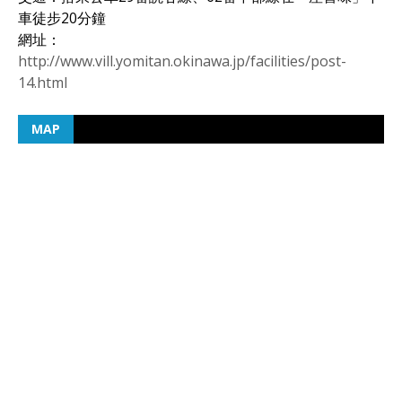
車徒步20分鐘
網址：
http://www.vill.yomitan.okinawa.jp/facilities/post-
14.html
MAP