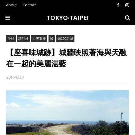
About
Contact
TOKYO‧TAIPEI
沖繩
讀谷村
世界遺產
城
續100名城
【座喜味城跡】城牆映照著海與天融
在一起的美麗湛藍
2016/6/30