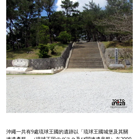
沖繩一共有9處琉球王國的遺跡以「琉球王國城堡及其關