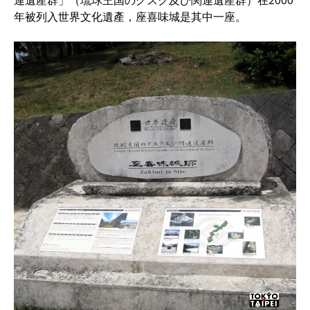
連遺產群」（琉球王国のグスク及び関連遺産群）在2000
年被列入世界文化遺產，座喜味城是其中一座。