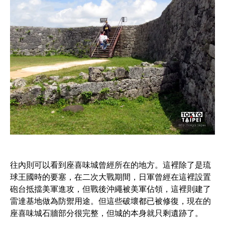
往內則可以看到座喜味城曾經所在的地方。這裡除了是琉
球王國時的要塞，在二次大戰期間，日軍曾經在這裡設置
砲台抵擋美軍進攻，但戰後沖繩被美軍佔領，這裡則建了
雷達基地做為防禦用途。但這些破壞都已被修復，現在的
座喜味城石牆部分很完整，但城的本身就只剩遺跡了。