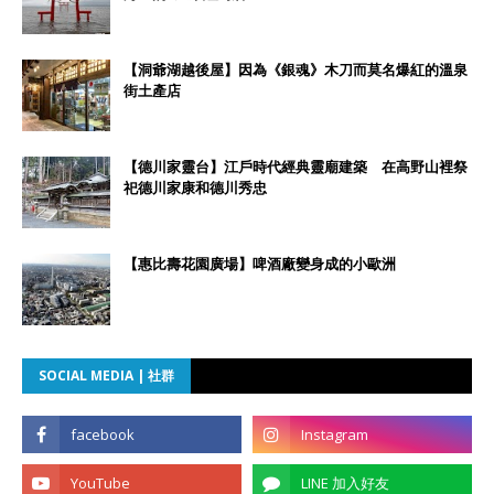
【洞爺湖越後屋】因為《銀魂》木刀而莫名爆紅的溫泉
街土產店
【德川家靈台】江戶時代經典靈廟建築 在高野山裡祭
祀德川家康和德川秀忠
【惠比壽花園廣場】啤酒廠變身成的小歐洲
SOCIAL MEDIA | 社群