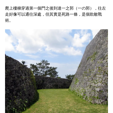
爬上樓梯穿過第一個門之後到達一之郭（一の郭），往左
走好像可以通往深處，但其實是死路一條，是個欺敵戰
術。