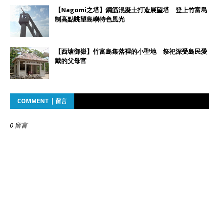
【Nagomi之塔】鋼筋混凝土打造展望塔 登上竹富島
制高點眺望島嶼特色風光
【西塘御嶽】竹富島集落裡的小聖地 祭祀深受島民愛
戴的父母官
COMMENT | 留言
0 留言