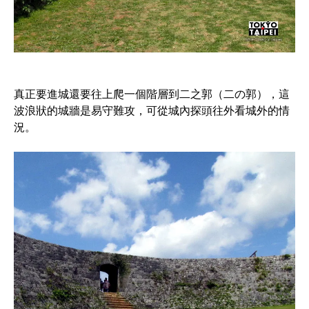
真正要進城還要往上爬一個階層到二之郭（二の郭），這
波浪狀的城牆是易守難攻，可從城內探頭往外看城外的情
況。