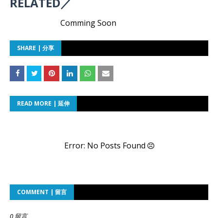
RELATED／
Comming Soon
SHARE | 分享
READ MORE | 延伸
Error: No Posts Found
COMMENT | 留言
0 留言