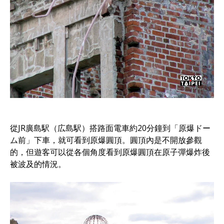
從JR廣島駅（広島駅）搭路面電車約20分鐘到「原爆ドー
ム前」下車，就可看到原爆圓頂。圓頂內是不開放參觀
的，但遊客可以從各個角度看到原爆圓頂在原子彈爆炸後
被波及的情況。