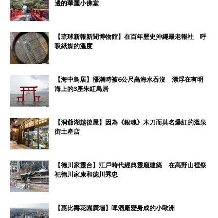
邊的華麗小佛堂
【琉球新報新聞博物館】在百年歷史沖繩最老報社 呼
吸紙媒的溫度
【海中鳥居】漲潮時被6公尺高海水吞沒 漂浮在有明
海上的3座朱紅鳥居
【洞爺湖越後屋】因為《銀魂》木刀而莫名爆紅的溫泉
街土產店
【德川家靈台】江戶時代經典靈廟建築 在高野山裡祭
祀德川家康和德川秀忠
【惠比壽花園廣場】啤酒廠變身成的小歐洲