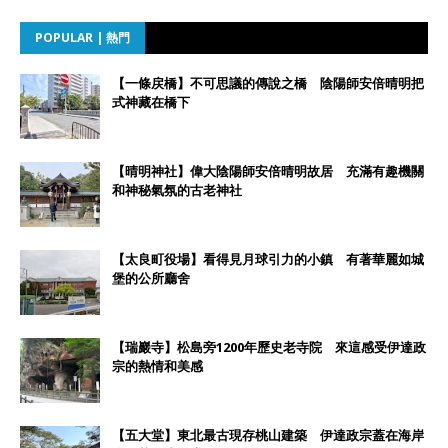
POPULAR | 熱門
【一條戻橋】不可思議的傳說之橋 陰陽師安倍晴明把
式神藏在橋下
【晴明神社】偉大陰陽師安倍晴明故居 充滿有趣機關
和神秘氣氛的古老神社
【太良町役場】看得見月球引力的小鎮 有著華麗如城
堡的公所廳舍
【瑞巖寺】松島旁1200年歷史老寺院 來這感受伊達政
宗的熱情和美感
【五大堂】東北最古現存桃山建築 伊達政宗蓋在海岸