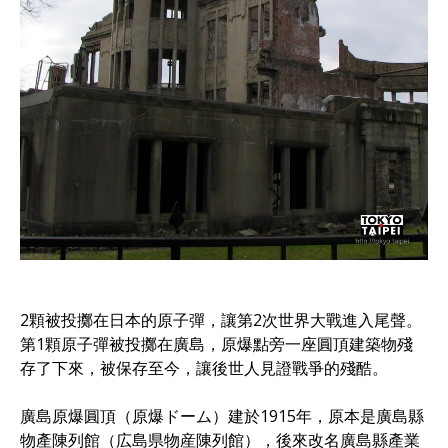
2顆被投擲在日本的原子彈，讓第2次世界大戰進入尾聲。
第1顆原子彈被投擲在廣島，原爆點旁一座圓頂建築物殘
存了下來，被保存至今，讓後世人見證戰爭的殘酷。
廣島原爆圓頂（原爆ドーム）建於1915年，原本是廣島縣
物產陳列館（広島県物産陳列館），後來改名廣島縣產業