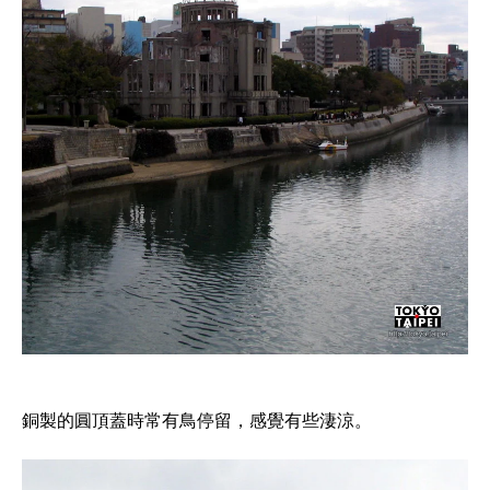
銅製的圓頂蓋時常有鳥停留，感覺有些淒涼。