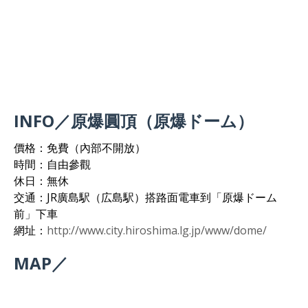
INFO／原爆圓頂（原爆ドーム）
價格：免費（內部不開放）
時間：自由參觀
休日：無休
交通：JR廣島駅（広島駅）搭路面電車到「原爆ドーム
前」下車
網址：
http://www.city.hiroshima.lg.jp/www/dome/
MAP／