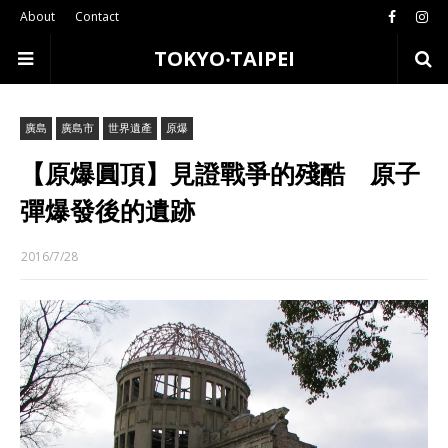
About
Contact
TOKYO‧TAIPEI
廣島
廣島市
世界遺產
原爆
【原爆圓頂】見證戰爭的殘酷 原子
彈爆發後的遺跡
2016/7/28