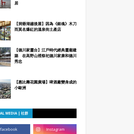
居
【洞爺湖越後屋】因為《銀魂》木刀
而莫名爆紅的溫泉街土產店
【德川家靈台】江戶時代經典靈廟建
築 在高野山裡祭祀德川家康和德川
秀忠
【惠比壽花園廣場】啤酒廠變身成的
小歐洲
AL MEDIA | 社群