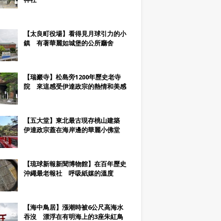
【太良町役場】看得見月球引力的小
鎮 有著華麗如城堡的公所廳舍
【瑞巖寺】松島旁1200年歷史老寺
院 來這感受伊達政宗的熱情和美感
【五大堂】東北最古現存桃山建築
伊達政宗蓋在海岸邊的華麗小佛堂
【琉球新報新聞博物館】在百年歷史
沖繩最老報社 呼吸紙媒的溫度
【海中鳥居】漲潮時被6公尺高海水
吞沒 漂浮在有明海上的3座朱紅鳥