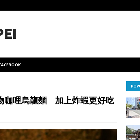
PEI
FACEBOOK
POP
物咖哩烏龍麵 加上炸蝦更好吃