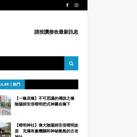
請按讚接收最新訊息
ULAR | 熱門
【一條戻橋】不可思議的傳說之橋
陰陽師安倍晴明把式神藏在橋下
【晴明神社】偉大陰陽師安倍晴明故
居 充滿有趣機關和神秘氣氛的古老
神社