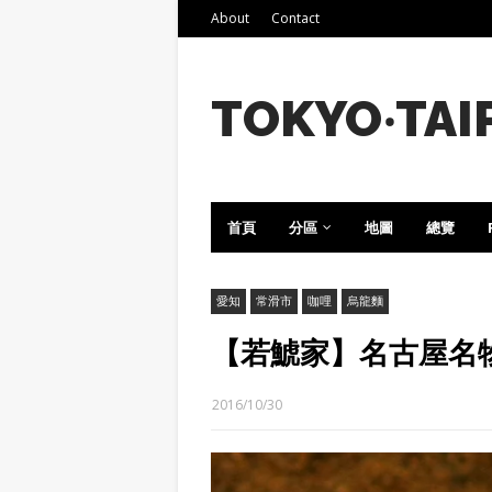
About
Contact
TOKYO‧TAI
首頁
分區
地圖
總覽
愛知
常滑市
咖哩
烏龍麵
【若鯱家】名古屋名
2016/10/30