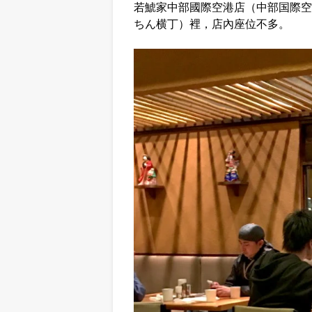
若鯱家中部國際空港店（中部国際空
ちん横丁）裡，店內座位不多。