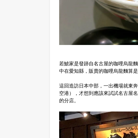
若鯱家是發跡自名古屋的咖哩烏龍麵老
中在愛知縣，販賣的咖哩烏龍麵算是
這回造訪日本中部，一出機場就東奔
空港），才想到應該來試試名古屋名
的分店。