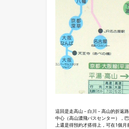
這回是走高山－白川－高山的折返路
中心（高山濃飛バスセンター），巴
上還是得預約才搭得上，可在1個月