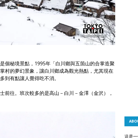
是個秘境景點，1995年「白川鄉與五箇山的合掌造聚
掌村的夢幻景象，讓白川鄉成為觀光熱點，尤其現在
多到有點讓人覺得吃不消。
士前往。班次較多的是高山－白川－金澤（金沢），
ABO
這是一