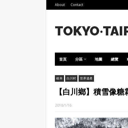
About
Contact
TOKYO‧TAI
首頁
分區
地圖
總覽
岐阜
白川村
世界遺產
【白川鄉】積雪像糖
2018/1/16