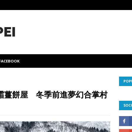
PEI
FACEBOOK
POP
霜薑餅屋 冬季前進夢幻合掌村
SOCI