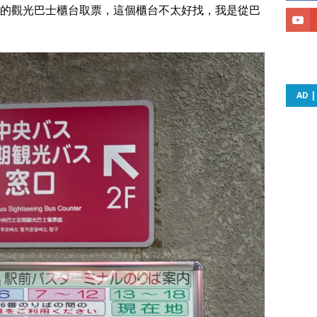
的觀光巴士櫃台取票，這個櫃台不太好找，我是從巴
。
AD 