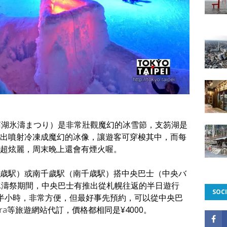
笏湖氷濤まつり）是非常壯觀魔幻的冰雪節，支笏湖是
出噴射冷凍成魔幻的冰像，讓遊客可穿梭其中，而每
超炫麗，周末晚上還會有煙火喔。
歳駅）或南千歲駅（南千歳駅）搭中央巴士（中央バ
冰濤祭期間，中央巴士有推出從札幌往返的半日遊行
SOCI
半小時，非常方便，但最好事先預約，可以從中央巴
ra
等旅遊網站代訂，價格都相同是¥4000。