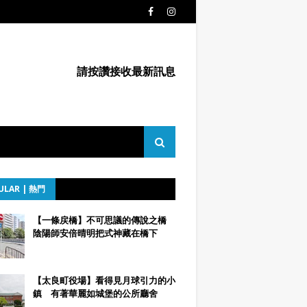
請按讚接收最新訊息
ULAR | 熱門
【一條戻橋】不可思議的傳說之橋
陰陽師安倍晴明把式神藏在橋下
【太良町役場】看得見月球引力的小
鎮 有著華麗如城堡的公所廳舍