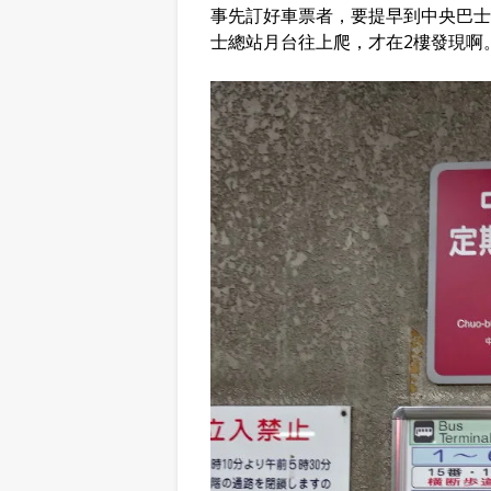
事先訂好車票者，要提早到中央巴士
士總站月台往上爬，才在2樓發現啊