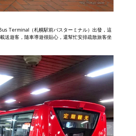
us Terminal（札幌駅前バスターミナル）出發，這
載送遊客，隨車導遊很貼心，還幫忙安排疏散旅客坐