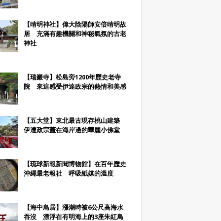
【晴明神社】偉大陰陽師安倍晴明故
居 充滿有趣機關和神秘氣氛的古老
神社
【瑞巖寺】松島旁1200年歷史老寺
院 來這感受伊達政宗的熱情和美感
【五大堂】東北最古現存桃山建築
伊達政宗蓋在海岸邊的華麗小佛堂
【琉球新報新聞博物館】在百年歷史
沖繩最老報社 呼吸紙媒的溫度
【海中鳥居】漲潮時被6公尺高海水
吞沒 漂浮在有明海上的3座朱紅鳥