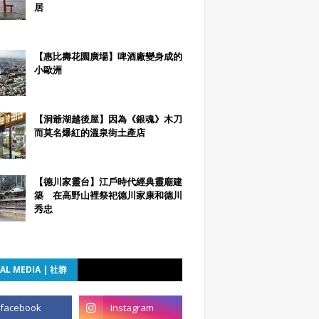
居
【惠比壽花園廣場】啤酒廠變身成的
小歐洲
【洞爺湖越後屋】因為《銀魂》木刀
而莫名爆紅的溫泉街土產店
【德川家靈台】江戶時代經典靈廟建
築 在高野山裡祭祀德川家康和德川
秀忠
AL MEDIA | 社群