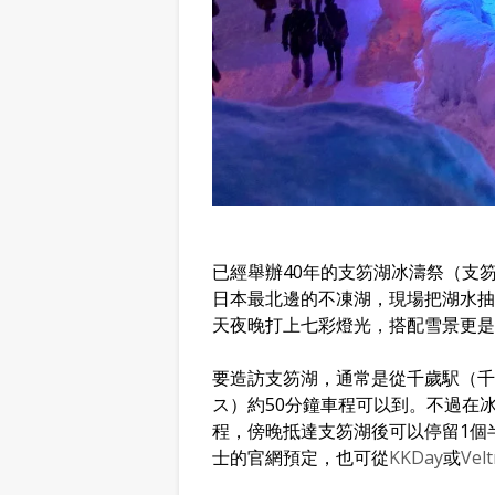
已經舉辦40年的支笏湖冰濤祭（支
日本最北邊的不凍湖，現場把湖水抽
天夜晚打上七彩燈光，搭配雪景更是
要造訪支笏湖，通常是從千歲駅（千
ス）約50分鐘車程可以到。不過在
程，傍晚抵達支笏湖後可以停留1個
士的官網預定，也可從
KKDay
或
Velt