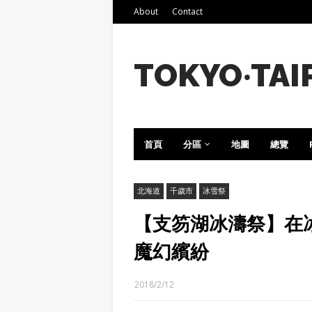
About
Contact
TOKYO‧TAI
首頁
分區
地圖
總覽
北海道
千歲市
冰雪祭
【支笏湖冰濤祭】在
魔幻繽紛
2018/2/12