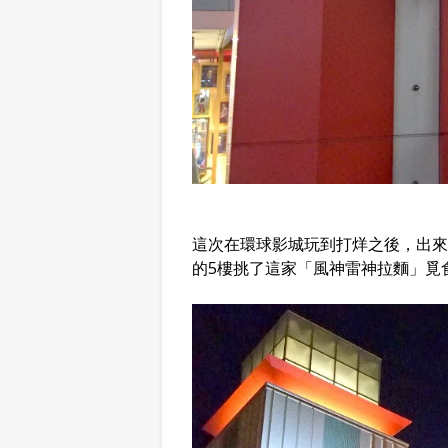
這次在環球影城玩到打烊之後，出來肚子餓
的5樓挑了這家「風神雷神拉麵」覓