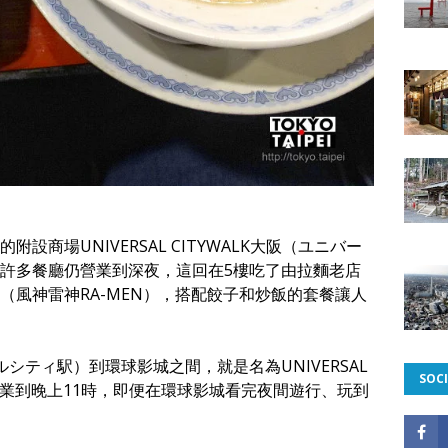
商場UNIVERSAL CITYWALK大阪（ユニバー
許多餐廳仍營業到深夜，這回在5樓吃了由拉麵老店
（風神雷神RA-MEN），搭配餃子和炒飯的套餐讓人
ニバーサルシティ駅）到環球影城之間，就是名為UNIVERSAL
SOCI
都營業到晚上11時，即便在環球影城看完夜間遊行、玩到