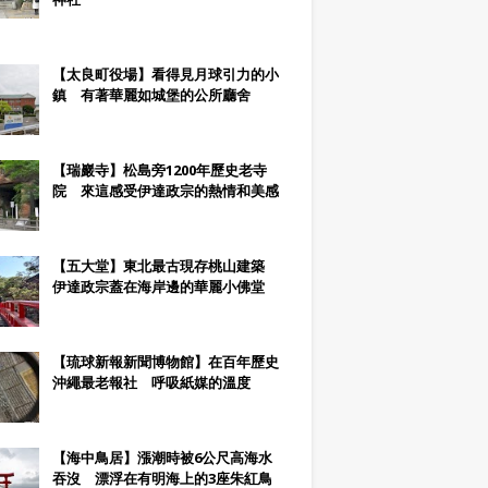
【太良町役場】看得見月球引力的小
鎮 有著華麗如城堡的公所廳舍
【瑞巖寺】松島旁1200年歷史老寺
院 來這感受伊達政宗的熱情和美感
【五大堂】東北最古現存桃山建築
伊達政宗蓋在海岸邊的華麗小佛堂
【琉球新報新聞博物館】在百年歷史
沖繩最老報社 呼吸紙媒的溫度
【海中鳥居】漲潮時被6公尺高海水
吞沒 漂浮在有明海上的3座朱紅鳥