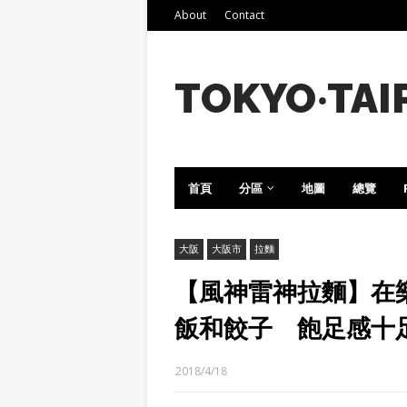
About
Contact
TOKYO‧TAI
首頁
分區
地圖
總覽
大阪
大阪市
拉麵
【風神雷神拉麵】在
飯和餃子 飽足感十
2018/4/18