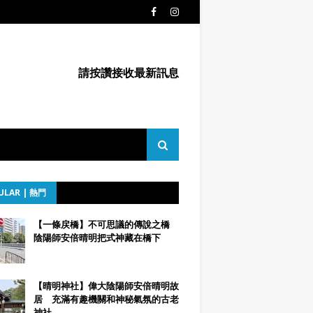
請按讚接收最新訊息
ULAR | 熱門
【一條戻橋】不可思議的傳說之橋
陰陽師安倍晴明把式神藏在橋下
【晴明神社】偉大陰陽師安倍晴明故
居 充滿有趣機關和神秘氣氛的古老
神社