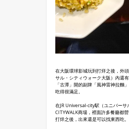
在大阪環球影城玩到打烊之後，外頭的附設
サル・シティウォーク大阪）內還有
「古潭」開的副牌「風神雷神拉麵」
吃得很滿足。
在JR Universal-city駅（ユ
CITYWALK商場，裡面許多餐廳
打烊之後，出來還是可以找東西吃。