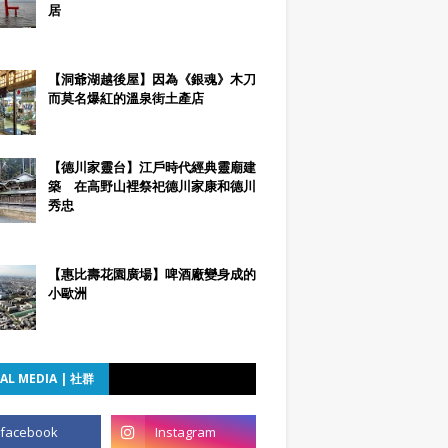
居
【洞爺湖越後屋】因為《銀魂》木刀
而莫名爆紅的溫泉街土產店
【德川家靈台】江戶時代經典靈廟建
築 在高野山裡祭祀德川家康和德川
秀忠
【惠比壽花園廣場】啤酒廠變身成的
小歐洲
AL MEDIA | 社群