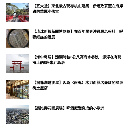
【五大堂】東北最古現存桃山建築 伊達政宗蓋在海岸
邊的華麗小佛堂
【琉球新報新聞博物館】在百年歷史沖繩最老報社 呼
吸紙媒的溫度
【海中鳥居】漲潮時被6公尺高海水吞沒 漂浮在有明
海上的3座朱紅鳥居
【洞爺湖越後屋】因為《銀魂》木刀而莫名爆紅的溫泉
街土產店
【惠比壽花園廣場】啤酒廠變身成的小歐洲