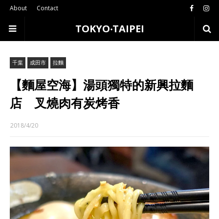
About
Contact
TOKYO‧TAIPEI
千葉
成田市
拉麵
【麵屋空海】湯頭獨特的新興拉麵
店 叉燒肉有炭烤香
2018/4/20