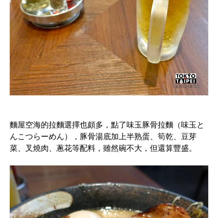
麵屋空海的拉麵選擇也頗多，點了味玉豚骨拉麵（味玉と
んこつらーめん），豚骨湯底加上半熟蛋、筍乾、豆芽
菜、叉燒肉、蔥花等配料，雖然碗不大，但還算豐盛。