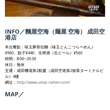
INFO／麵屋空海（麺屋 空海） 成田空
港店
本次餐點：味玉豚骨拉麵（味玉とんこつらーめん）
¥960、餃子¥440、生啤酒（生ビール）¥560
時間：8:00~20:30
休日：無休
交通：成田機場第2航廈（成田空港第2旅客ターミナルビ
ル）4樓
網址：
http://www.umai-ramen.com/
MAP／