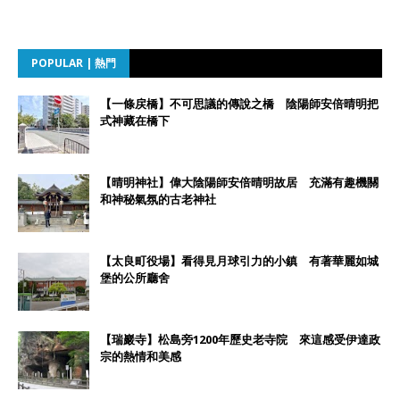
POPULAR | 熱門
【一條戻橋】不可思議的傳說之橋 陰陽師安倍晴明把
式神藏在橋下
【晴明神社】偉大陰陽師安倍晴明故居 充滿有趣機關
和神秘氣氛的古老神社
【太良町役場】看得見月球引力的小鎮 有著華麗如城
堡的公所廳舍
【瑞巖寺】松島旁1200年歷史老寺院 來這感受伊達政
宗的熱情和美感