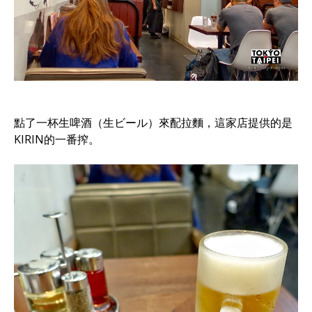
點了一杯生啤酒（生ビール）來配拉麵，這家店提供的是
KIRIN的一番搾。