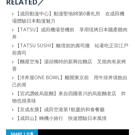
RELATED／
【成田動漫中心】動漫聖地88第0番札所 在成田機
場體驗日本動漫魅力
【TATSU】成田機場登機前 享用現烤日本國產雞肉
丼
【TATSU SUSHI】離境前的壽司攤 站著吃正宗江戶
前壽司
【麵屋空海】湯頭獨特的新興拉麵店 叉燒肉有炭烤
香
【洋丼屋ONE BOWL】離開東京前 用牛排丼填飽自
己的胃
【宮武讚岐烏龍麵】來自四國香川的烏龍麵老店 炸
物也很美味
【京成友膳】成田空港第1航廈的和食餐廳
【成田山】轉機小旅行 快速體驗日本風情
SHARE | 分享