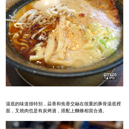
湯底的味道很特別，蒜香和焦香交融在很重的豚骨湯底裡
面，叉燒肉也是有炭烤過，搭配上麵條相當合適。