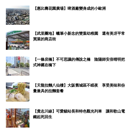
【惠比壽花園廣場】啤酒廠變身成的小歐洲
【武里團地】蠟筆小新念的雙葉幼稚園 還有美冴平常
買菜的商店街
【一條戻橋】不可思議的傳說之橋 陰陽師安倍晴明把
式神藏在橋下
【天龍拉麵八仙樓】大阪舊城區不眠夜 享受美味和份
量兼具的拉麵套餐
【貴志川線】可愛貓站長和特色觀光列車 讓和歌山電
鐵起死回生