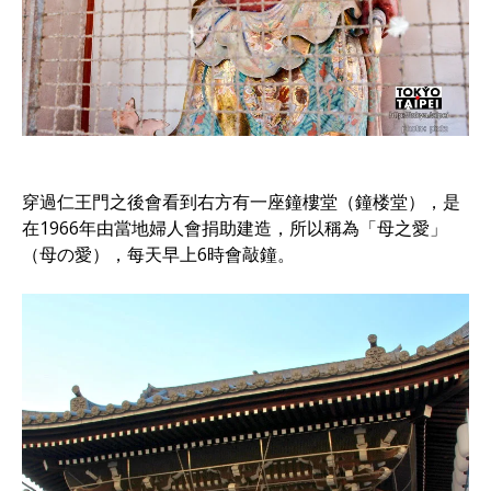
穿過仁王門之後會看到右方有一座鐘樓堂（鐘楼堂），是
在1966年由當地婦人會捐助建造，所以稱為「母之愛」
（母の愛），每天早上6時會敲鐘。