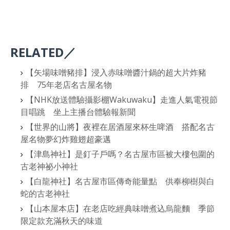
RELATED／
【矢場味噌豬排】浸入赤味噌醬汁鍋的超大片炸豬
排 75年老店名古屋名物
【NHK放送體驗攝影棚Wakuwaku】走進人氣電視節
目唱跳 坐上主播台體驗報新聞
【世界的山將】夜裡在居酒屋來杯生啤酒 搭配名古
屋名物夢幻炸雞翅超豪邁
【津島神社】是釘子戶嗎？名古屋市區被大樓包圍的
古老神祕小神社
【白龍神社】名古屋市區傳奇能量點 供奉柳樹與白
蛇的古老神社
【山本屋本店】在老店吃經典味噌煮込烏龍麵 季節
限定款充滿秋天的味道