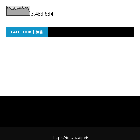
3,483,634
FACEBOOK | 臉書
https://tokyo.taipei/