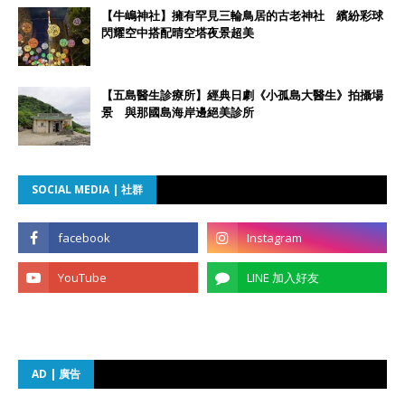
【牛嶋神社】擁有罕見三輪鳥居的古老神社 繽紛彩球
閃耀空中搭配晴空塔夜景超美
【五島醫生診療所】經典日劇《小孤島大醫生》拍攝場
景 與那國島海岸邊絕美診所
SOCIAL MEDIA | 社群
AD | 廣告