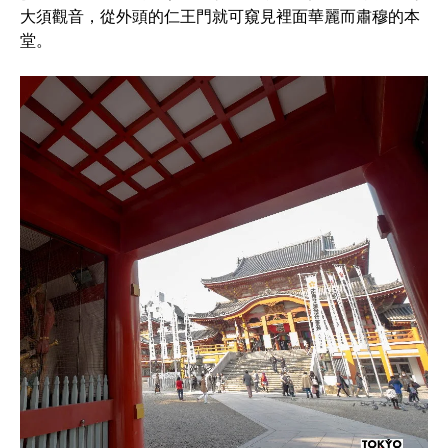
大須觀音，從外頭的仁王門就可窺見裡面華麗而肅穆的本
堂。