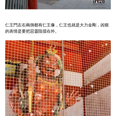
仁王門左右兩側都有仁王像，仁王也就是大力金剛，凶狠
的表情是要把惡靈阻擋在外。