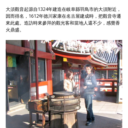
大須觀音起源自1324年建造在岐阜縣羽鳥市的大須附近，
因而得名，1612年德川家康在名古屋建成時，把觀音寺遷
來此處。造訪時來參拜的觀光客和當地人還不少，感覺香
火鼎盛。