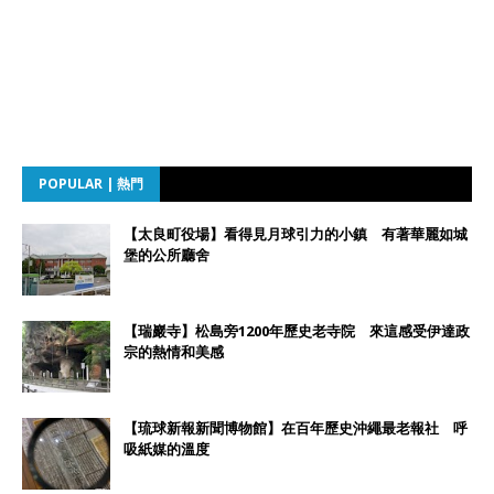
POPULAR | 熱門
【太良町役場】看得見月球引力的小鎮 有著華麗如城
堡的公所廳舍
【瑞巖寺】松島旁1200年歷史老寺院 來這感受伊達政
宗的熱情和美感
【琉球新報新聞博物館】在百年歷史沖繩最老報社 呼
吸紙媒的溫度