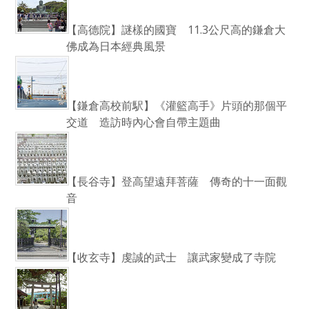
【高德院】謎樣的國寶 11.3公尺高的鎌倉大
佛成為日本經典風景
【鎌倉高校前駅】《灌籃高手》片頭的那個平
交道 造訪時內心會自帶主題曲
【長谷寺】登高望遠拜菩薩 傳奇的十一面觀
音
【收玄寺】虔誠的武士 讓武家變成了寺院