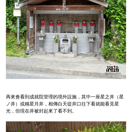
再來會看到成就院管理的境外設施，其中一座星之井（星
ノ井）或稱星月井，相傳白天從井口往下看就能看見星
光，但現在井被封起來了看不到。