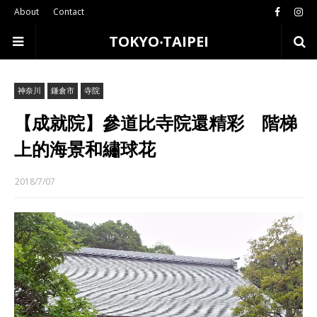
About
Contact
TOKYO‧TAIPEI
神奈川
鎌倉市
寺院
【成就院】參道比寺院還精彩 階梯
上的海景和繡球花
2018/7/07