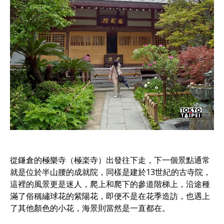
從鎌倉的極樂寺（極楽寺）出發往下走，下一個景點通常
就是位於半山腰的成就院，同樣是建於13世紀的古寺院，
這裡的風景更是迷人，爬上和爬下的參道階梯上，沿途種
滿了俗稱繡球花的紫陽花，即便不是在花季造訪，也遇上
了其他顏色的小花，海景則當然是一直都在。