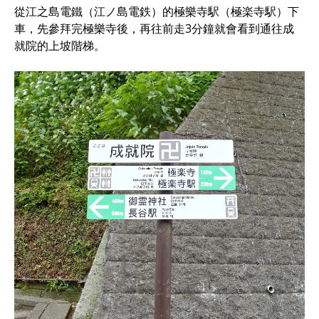
從江之島電鐵（江ノ島電鉄）的極樂寺駅（極楽寺駅）下
車，先參拜完極樂寺後，再往前走3分鐘就會看到通往成
就院的上坡階梯。