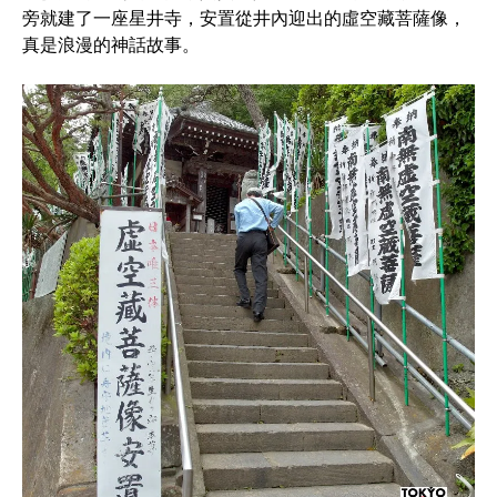
旁就建了一座星井寺，安置從井內迎出的虛空藏菩薩像，
真是浪漫的神話故事。