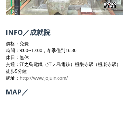
INFO／成就院
價格：免費
時間：9:00~17:00，冬季僅到16:30
休日：無休
交通：江之島電鐵（江ノ島電鉄）極樂寺駅（極楽寺駅）
徒步5分鐘
網址：
http://www.jojuin.com/
MAP／