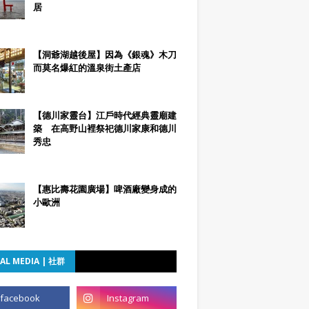
居
【洞爺湖越後屋】因為《銀魂》木刀
而莫名爆紅的溫泉街土產店
【德川家靈台】江戶時代經典靈廟建
築 在高野山裡祭祀德川家康和德川
秀忠
【惠比壽花園廣場】啤酒廠變身成的
小歐洲
AL MEDIA | 社群