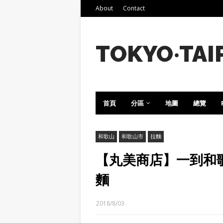
About
Contact
TOKYO‧TAI
首頁
分區
地圖
總覽
和歌山
和歌山市
拉麵
【丸美商店】一到和
麵
2018/8/03