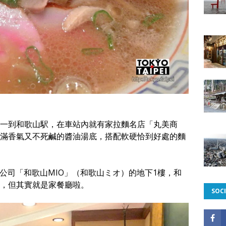
一到和歌山駅，在車站內就有家拉麵名店「丸美商
滿香氣又不死鹹的醬油湯底，搭配軟硬恰到好處的麵
公司「和歌山MIO」（和歌山ミオ）的地下1樓，和
，但其實就是家餐廳啦。
SOCI