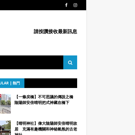
請按讚接收最新訊息
ULAR | 熱門
【一條戻橋】不可思議的傳說之橋
陰陽師安倍晴明把式神藏在橋下
【晴明神社】偉大陰陽師安倍晴明故
居 充滿有趣機關和神秘氣氛的古老
神社