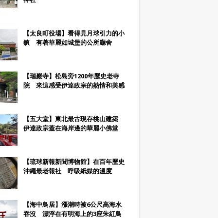
【太良町役場】看得見月球引力的小
鎮 有著華麗如城堡的公所廳舍
【瑞巖寺】松島旁1200年歷史老寺
院 來這感受伊達政宗的熱情和美感
【五大堂】東北最古現存桃山建築
伊達政宗蓋在海岸邊的華麗小佛堂
【琉球新報新聞博物館】在百年歷史
沖繩最老報社 呼吸紙媒的溫度
【海中鳥居】漲潮時被6公尺高海水
吞沒 漂浮在有明海上的3座朱紅鳥